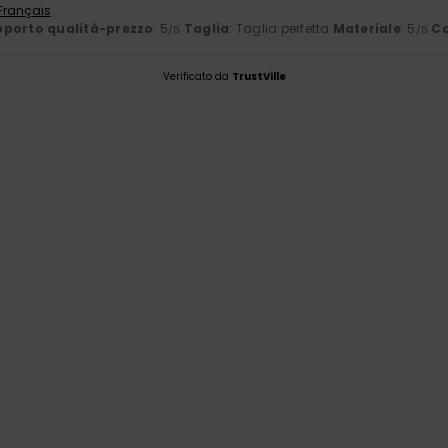
 Français
porto qualità-prezzo
: 5
Taglia
: Taglia perfetta
Materiale
: 5
Co
/5
/5
Verificato da
TrustVille