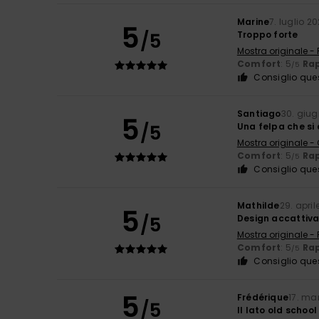
Marine
7. luglio 2
5
/5
Troppo forte
Mostra originale -
Comfort
: 5
Rap
/5
Consiglio que
Santiago
30. giu
5
/5
Una felpa che si 
Mostra originale -
Comfort
: 5
Rap
/5
Consiglio que
Mathilde
29. april
5
/5
Design accattiva
Mostra originale -
Comfort
: 5
Rap
/5
Consiglio que
5
Frédérique
17. ma
/5
Il lato old school