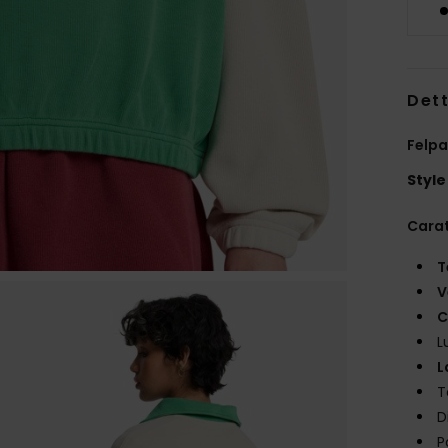
Dett
Felpa
Style
Carat
T
V
C
L
L
T
D
P