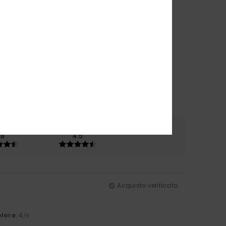
riale
Colore
.8
4.5
Acquisto verificato
lore
: 4
/5