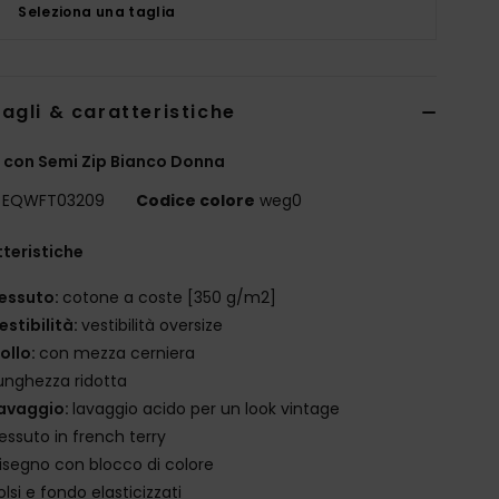
Seleziona una taglia
agli & caratteristiche
 con Semi Zip Bianco Donna
EQWFT03209
Codice colore
weg0
teristiche
essuto:
cotone a coste [350 g/m2]
estibilità:
vestibilità oversize
ollo:
con mezza cerniera
unghezza ridotta
avaggio:
lavaggio acido per un look vintage
essuto in french terry
isegno con blocco di colore
olsi e fondo elasticizzati