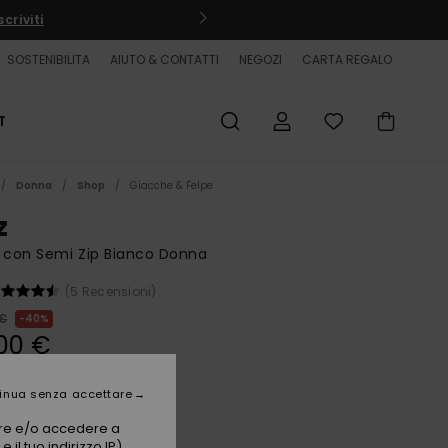
criviti
SOSTENIBILITA
AIUTO & CONTATTI
NEGOZI
CARTA REGALO
T
Donna
Shop
Giacche & Felpe
z
 con Semi Zip Bianco Donna
(5 Recensioni)
 €
40%
00 €
ET
inua senza accettare
vare e/o accedere a
Bone
i
 il tuo indirizzo IP)