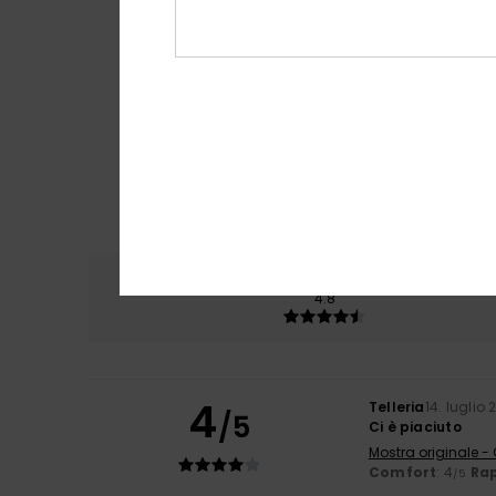
Comfort
Rapp
4.8
4
Telleria
14. luglio
/5
Ci è piaciuto
Mostra originale -
Comfort
: 4
Rap
/5