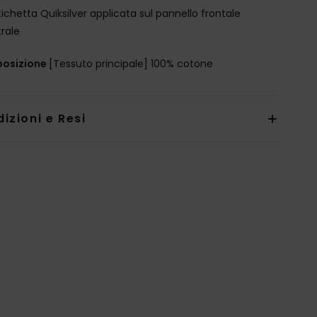
tichetta Quiksilver applicata sul pannello frontale
rale
osizione
[Tessuto principale] 100% cotone
izioni e Resi