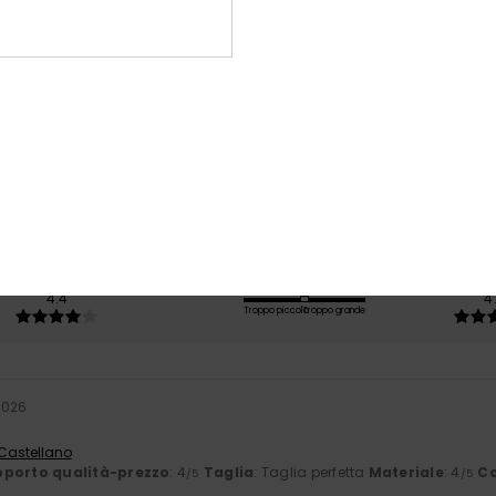
Punteggio medio
4.8
/5
basato su
5 recensioni verificate
dal marzo 2026
Il 60% dei nostri clienti consiglia questo prodotto
orto qualità-prezzo
Taglia
Mate
4.4
4
Troppo piccolo
Troppo grande
 2026
 Castellano
porto qualità-prezzo
: 4
Taglia
: Taglia perfetta
Materiale
: 4
Co
/5
/5