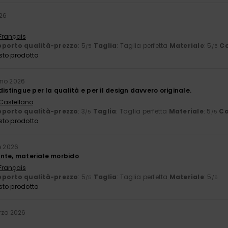
026
 Français
porto qualità-prezzo
: 5
Taglia
: Taglia perfetta
Materiale
: 5
Co
/5
/5
sto prodotto
gno 2026
distingue per la qualità e per il design davvero originale.
 Castellano
porto qualità-prezzo
: 3
Taglia
: Taglia perfetta
Materiale
: 5
Co
/5
/5
sto prodotto
e 2026
nte, materiale morbido
 Français
porto qualità-prezzo
: 5
Taglia
: Taglia perfetta
Materiale
: 5
/5
/5
sto prodotto
rzo 2026