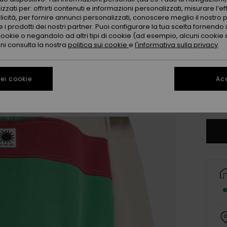
zzati per: offrirti contenuti e informazioni personalizzati, misurare l’ef
licità, per fornire annunci personalizzati, conoscere meglio il nostro 
 i prodotti dei nostri partner. Puoi configurare la tua scelta fornendo
cookie o negandolo ad altri tipi di cookie (ad esempio, alcuni cookie di
oni consulta la nostra
politica sui cookie
e
l'informativa sulla privacy
.
X
ei cookie
Acc
Co