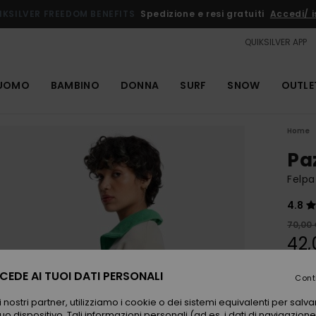
IKSILVER FREEDOM BENEFITS
Spedizione e resi gratuiti
Accedi/ is
QUIKSILVER APP
UOMO
BAMBINO
DONNA
SURF
SNOW
OUTLE
Home
Pa
Felpa
4.8
70,00
42,
OUTL
EDE AI TUOI DATI PERSONALI
Cont
 nostri partner, utilizziamo i cookie o dei sistemi equivalenti per sal
Color
uo dispositivo. Tali informazioni personali (ad es. i dati di navigazione e