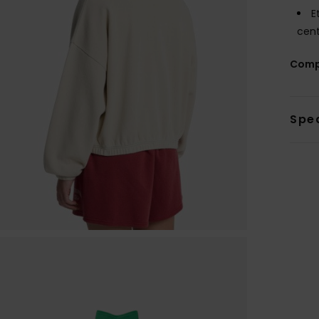
E
cent
Comp
Sped