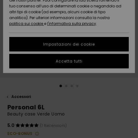
dei nostri partner. Puoi configurare la tua scelta fornendo il
Da
tuo consenso all’uso di determinati cookie o negandolo ad
Snow
Neve
AIUTO &
Scoprire
Protezione
altri tipi di cookie (ad esempio, alcuni cookie di tipo
CONTATTI
dei dati
analitico). Per ulteriori informazioni consulta la nostra
politica sui cookie
e
l'informativa sulla privacy
.
Nuovi
Nuovi
Comunità
SOSTENIBILITA
Guida alle
arrivi
arrivi
taglie
Impostazioni dei cookie
NEGOZI
Da
Da
Avvia una
Accetta tutti
Scoprire
Scoprire
QUIKSILVER
conversazione
APP
per ottenere
la risposta
più rapida
WISHLIST
alla tua
domanda.
Accessori
Avvia una
Personal 6L
conversazione
Beauty case Verde Uomo
Trova le
risposte alle
5.0
(1 Recensioni)
domande
ECO-BONUS
più frequenti