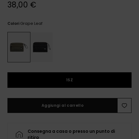
e accedi al
38,00 €
nostro
modulo di
contatto.
Grape Leaf
Colori
Consulta
le FAQ
1SZ
Aggiungi al carrello
Consegna a casa o presso un punto di
ritiro