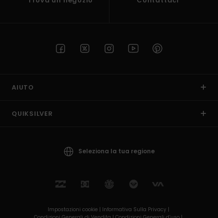
Trova un negozio
Contattaci
AIUTO
QUIKSILVER
Seleziona la tua regione
Impostazioni cookie |
Informativa Sulla Privacy |
Condizioni Generali di Vendita |
Condizioni Generali d’uso |