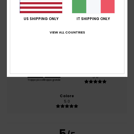
basato su
1 recensioni verificate
dal giugno 2026
Il 100% dei nostri clienti consiglia questo prodotto
US SHIPPING ONLY
IT SHIPPING ONLY
Comfort
5.0
VIEW ALL COUNTRIES
Rapporto qualità-prezzo
5.0
Taglia
Materiale
5.0
Troppo piccolo
Troppo grande
Colore
5.0
5