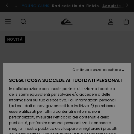
Salta
alle
ito !
YOUNG GUNS
Radicale fin dall’inizio.
Acquista Ora
informazioni
sul
prodotto
NOVITÀ
Accedi al tuo
UOMO
Abbigliamento
Abbigliamento
Shop
Surf Shop
Snow
Outlet
ordine
Uomo
Shop
Uomo
Uomo
BAMBINO
Spedizione
Accessori
Accessori
Nuovi
arrivi
Surf Shop
Outlet
Continua senza accettare
DONNA
Bambino
Snow
Bambino
Resi
Shop
SCEGLI COSA SUCCEDE AI TUOI DATI PERSONALI
Calzature
Calzature
Bambino
In collaborazione con i nostri partner, utilizziamo i cookie o
e
e
Da
SURF
Pagamento
infradito
infradito
Scoprire
Highlights
Outlet
dei sistemi equivalenti per salvare e/o accedere a delle
Donna
informazioni sul tuo dispositivo. Tali informazioni personali
SNOW
Snow
(ad es. i dati di navigazione e il tuo indirizzo IP) potrebbero
Buono regalo
Shop
essere utilizzati per: offrirti contenuti e informazioni
Surf /
Surf /
Snow
Comunità
Donna
personalizzati, misurare l’efficacia dei contenuti e della
Acqua
Acqua
OUTLET
pubblicità, per fornire annunci personalizzati, conoscere
Quiksilver
meglio il nostro pubblico o sviluppare e migliorare i prodotti
Freedom