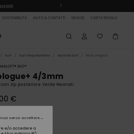
criviti
SOSTENIBILITA
AIUTO & CONTATTI
NEGOZI
CARTA REGALO
T
Surf
Surf Shop Bambino
Mute da Surf
Mute integrali
IMALOFT® BIO™
ologue+ 4/3mm
con zip posteriore Verde Neonati
,00 €
Wild Lime
i
inua senza accettare
vare e/o accedere a
 il tuo indirizzo IP)