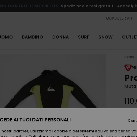
IKSILVER FREEDOM BENEFITS
Spedizione e resi gratuiti
Accedi/ is
QUIKSILVER APP
UOMO
BAMBINO
DONNA
SURF
SNOW
OUTLE
Home
PR
Pr
Muta 
110
EDE AI TUOI DATI PERSONALI
Color
Cont
 nostri partner, utilizziamo i cookie o dei sistemi equivalenti per sal
uo dispositivo. Tali informazioni personali (ad es. i dati di navigazione e