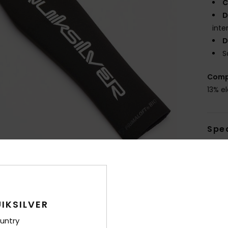
C
D
inte
D
S
Comp
13% el
Sped
Gar
IKSILVER
untry