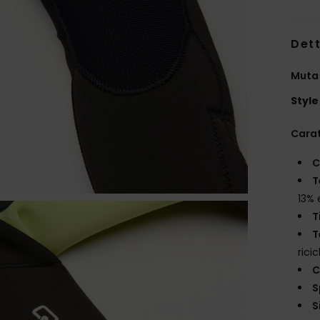
Dett
Muta 
Style
Carat
C
T
13% 
T
T
rici
C
S
S