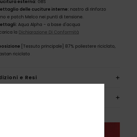
ucitura esterna:
GBS
ettaglio delle cuciture interne:
nastro di rinforzo
rno e patch Melco nei punti di tensione.
ettagli:
Aqua Alpha - a base d'acqua
carica la
Dichiarazione Di Conformità
osizione
[Tessuto principale] 87% poliestere riciclato,
astan riciclato
izioni e Resi
anzia