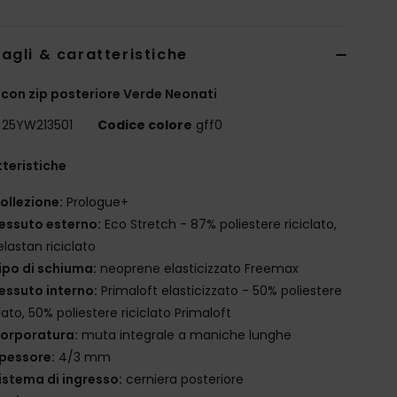
agli & caratteristiche
con zip posteriore Verde Neonati
25YW213501
Codice colore
gff0
teristiche
ollezione:
Prologue+
essuto esterno:
Eco Stretch - 87% poliestere riciclato,
elastan riciclato
ipo di schiuma:
neoprene elasticizzato Freemax
essuto interno:
Primaloft elasticizzato - 50% poliestere
clato, 50% poliestere riciclato Primaloft
orporatura:
muta integrale a maniche lunghe
pessore:
4/3 mm
istema di ingresso:
cerniera posteriore