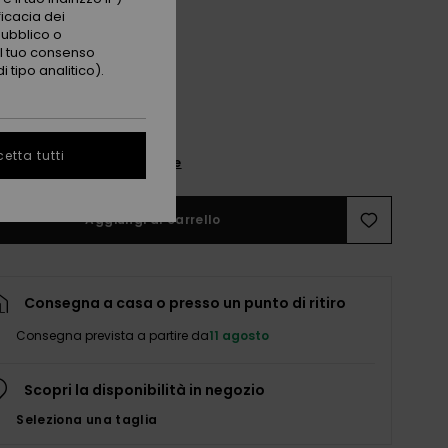
ficacia dei
pubblico o
 il tuo consenso
 tipo analitico).
4T
6T
etta tutti
nsulta la guida alle taglie
Aggiungi al carrello
Consegna a casa o presso un punto di ritiro
Consegna prevista a partire da
11 agosto
Scopri la disponibilità in negozio
Seleziona una taglia