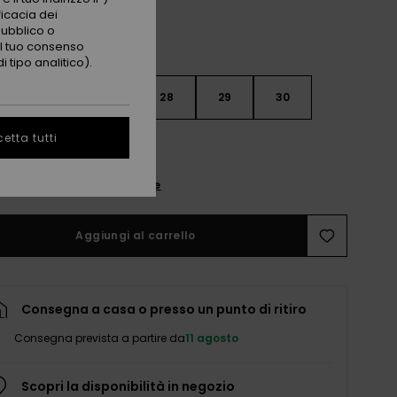
ficacia dei
pubblico o
 il tuo consenso
 tipo analitico).
26
27
28
29
30
etta tutti
nsulta la guida alle taglie
Aggiungi al carrello
Consegna a casa o presso un punto di ritiro
Consegna prevista a partire da
11 agosto
Scopri la disponibilità in negozio