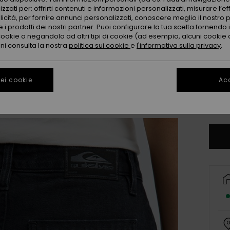
zzati per: offrirti contenuti e informazioni personalizzati, misurare l’ef
licità, per fornire annunci personalizzati, conoscere meglio il nostro 
 i prodotti dei nostri partner. Puoi configurare la tua scelta fornendo
cookie o negandolo ad altri tipi di cookie (ad esempio, alcuni cookie di
oni consulta la nostra
politica sui cookie
e
l'informativa sulla privacy
.
25
ei cookie
Acc
31
Co