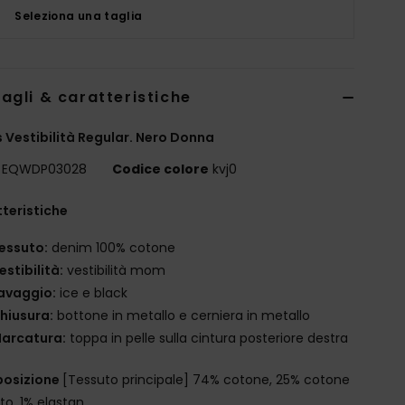
Seleziona una taglia
agli & caratteristiche
 Vestibilità Regular. Nero Donna
EQWDP03028
Codice colore
kvj0
teristiche
essuto:
denim 100% cotone
estibilità:
vestibilità mom
avaggio:
ice e black
hiusura:
bottone in metallo e cerniera in metallo
arcatura:
toppa in pelle sulla cintura posteriore destra
osizione
[Tessuto principale] 74% cotone, 25% cotone
ato, 1% elastan