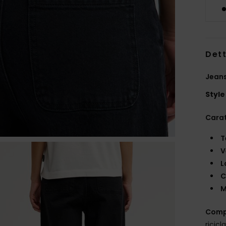
Dett
Jeans
Style
Carat
T
V
L
C
M
Comp
ricicl