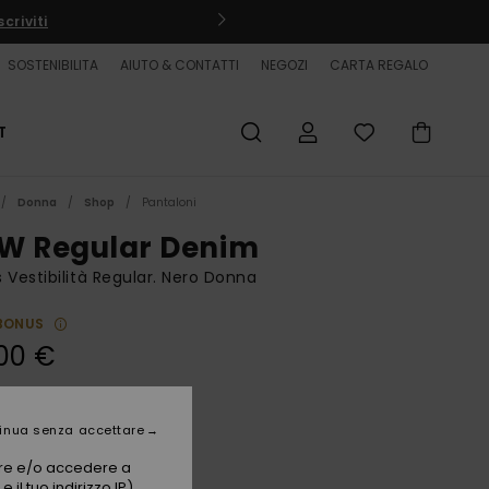
criviti
SOSTENIBILITA
AIUTO & CONTATTI
NEGOZI
CARTA REGALO
T
Donna
Shop
Pantaloni
W Regular Denim
 Vestibilità Regular. Nero Donna
BONUS
00 €
Black
i
inua senza accettare
vare e/o accedere a
 il tuo indirizzo IP)