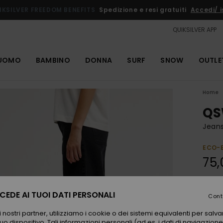
IKSILVER FREEDOM BENEFITS
Spedizione e resi gratuiti
Accedi/ is
QUIKSILVER APP
UOMO
BAMBINO
DONNA
SURF
SNOW
OUTLE
Home
QS
Jeans
ECO-
75,
Color
EDE AI TUOI DATI PERSONALI
Cont
 nostri partner, utilizziamo i cookie o dei sistemi equivalenti per sal
uo dispositivo. Tali informazioni personali (ad es. i dati di navigazione e