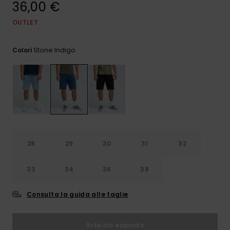
36,00 €
e accedi al
nostro
modulo di
OUTLET
contatto.
Stone Indigo
Colori
Consulta
le FAQ
28
29
30
31
32
33
34
36
38
Consulta la guida alle taglie
Articolo esaurito