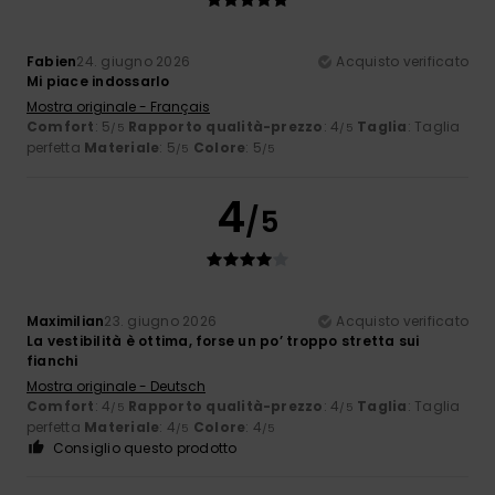
Fabien
24. giugno 2026
Acquisto verificato
Mi piace indossarlo
Mostra originale - Français
Comfort
: 5
Rapporto qualità-prezzo
: 4
Taglia
: Taglia
/5
/5
perfetta
Materiale
: 5
Colore
: 5
/5
/5
4
/5
Maximilian
23. giugno 2026
Acquisto verificato
La vestibilità è ottima, forse un po’ troppo stretta sui
fianchi
Mostra originale - Deutsch
Comfort
: 4
Rapporto qualità-prezzo
: 4
Taglia
: Taglia
/5
/5
perfetta
Materiale
: 4
Colore
: 4
/5
/5
Consiglio questo prodotto