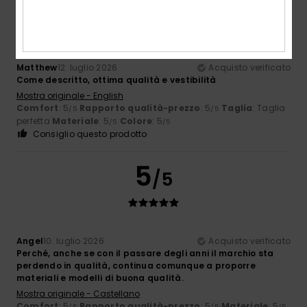
5
/5
Matthew
12. luglio 2026
Acquisto verificato
Come descritto, ottima qualità e vestibilità
Mostra originale - English
Comfort
: 5
Rapporto qualità-prezzo
: 5
Taglia
: Taglia
/5
/5
perfetta
Materiale
: 5
Colore
: 5
/5
/5
Consiglio questo prodotto
5
/5
Angel
10. luglio 2026
Acquisto verificato
Perché, anche se con il passare degli anni il marchio sta
perdendo in qualità, continua comunque a proporre
materiali e modelli di buona qualità.
Mostra originale - Castellano
Comfort
: 5
Rapporto qualità-prezzo
: 5
Materiale
: 5
/5
/5
/5