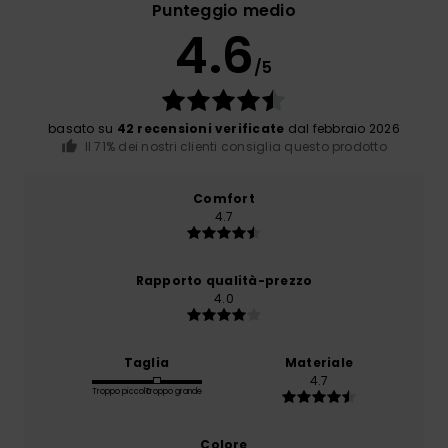
Punteggio medio
4.6
/5
basato su
42 recensioni verificate
dal febbraio 2026
Il 71% dei nostri clienti consiglia questo prodotto
Comfort
4.7
Rapporto qualità-prezzo
4.0
Taglia
Materiale
4.7
Troppo piccolo
Troppo grande
Colore