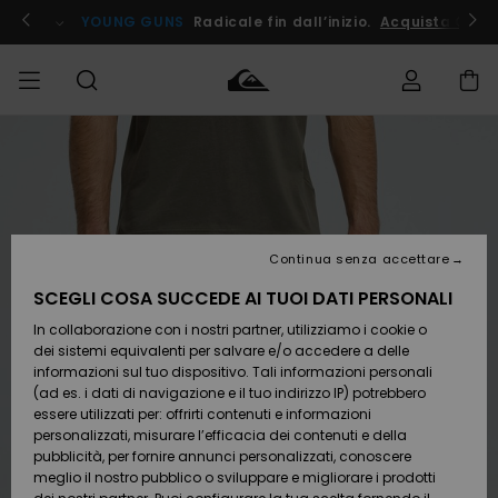
Salta
alle
ito !
YOUNG GUNS
Radicale fin dall’inizio.
Acquista Ora
informazioni
sul
prodotto
Accedi al tuo
UOMO
Abbigliamento
Abbigliamento
Shop
Surf Shop
Snow
Outlet
ordine
Uomo
Shop
Uomo
Uomo
BAMBINO
Spedizione
Accessori
Accessori
Nuovi
arrivi
Surf Shop
Outlet
Continua senza accettare
DONNA
Bambino
Snow
Bambino
Resi
Shop
SCEGLI COSA SUCCEDE AI TUOI DATI PERSONALI
Calzature
Calzature
Bambino
In collaborazione con i nostri partner, utilizziamo i cookie o
e
e
Da
SURF
Pagamento
infradito
infradito
Scoprire
Highlights
Outlet
dei sistemi equivalenti per salvare e/o accedere a delle
Donna
informazioni sul tuo dispositivo. Tali informazioni personali
SNOW
Snow
(ad es. i dati di navigazione e il tuo indirizzo IP) potrebbero
Buono regalo
Shop
essere utilizzati per: offrirti contenuti e informazioni
Surf /
Surf /
Snow
Comunità
Donna
personalizzati, misurare l’efficacia dei contenuti e della
Acqua
Acqua
OUTLET
pubblicità, per fornire annunci personalizzati, conoscere
Quiksilver
meglio il nostro pubblico o sviluppare e migliorare i prodotti
Freedom