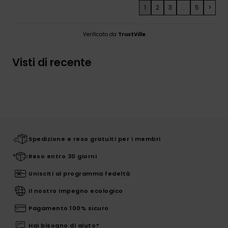
1
2
3
...
5
>
Verificato da
TrustVille
Visti di recente
Spedizione e reso gratuiti per i membri
Reso entro 30 giorni
Unisciti al programma fedeltà
Il nostro impegno ecologico
Pagamento 100% sicuro
Hai bisogno di aiuto?