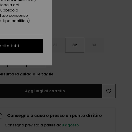
ficacia dei
pubblico o
 il tuo consenso
 tipo analitico).
29
30
31
32
33
etta tutti
4
36
38
nsulta la guida alle taglie
Aggiungi al carrello
Consegna a casa o presso un punto di ritiro
Consegna prevista a partire da
8 agosto