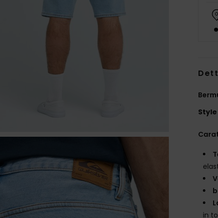
Dett
Bermu
Style
Carat
T
elas
V
b
L
in t