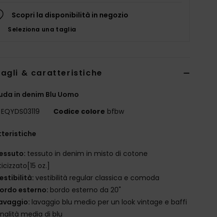
Scopri la disponibilità in negozio
Seleziona una taglia
agli & caratteristiche
da in denim Blu Uomo
EQYDS03119
Codice colore
bfbw
teristiche
essuto:
tessuto in denim in misto di cotone
ticizzato[15 oz.]
estibilità:
vestibilità regular classica e comoda
ordo esterno:
bordo esterno da 20"
avaggio:
lavaggio blu medio per un look vintage e baffi
onalità media di blu