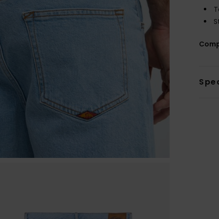
T
S
Comp
Sped