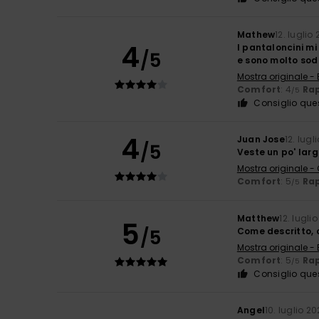
Mathew
12. luglio
4
I pantaloncini mi
/5
e sono molto sod
Mostra originale - 
Comfort
: 4
Rap
/5
Consiglio que
4
Juan Jose
12. lugl
/5
Veste un po' lar
Mostra originale -
Comfort
: 5
Rap
/5
Matthew
12. lugli
5
/5
Come descritto, o
Mostra originale - 
Comfort
: 5
Rap
/5
Consiglio que
Angel
10. luglio 2