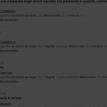
con il passare degli anni il marchio sta perdendo in qualità, cont
 Castellano
porto qualità-prezzo
: 5
Materiale
: 5
Colore
: 5
/5
/5
/5
sto prodotto
6
 Castellano
porto qualità-prezzo
: 3
Taglia
: Grande
Materiale
: 5
Colore
: 5
/5
/5
sto prodotto
026
lio
 Français
porto qualità-prezzo
: 5
Taglia
: Taglia perfetta
Materiale
: 5
Co
/5
/5
sto prodotto
2026
ssuto è ottimo
 Deutsch