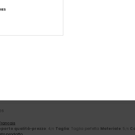
IES
Punteggio medio
4.6
/5
basato su
42 recensioni verificate
dal febbraio 2026
Il 71% dei nostri clienti consiglia questo prodotto
orto qualità-prezzo
Taglia
Mate
4.0
4
Troppo piccolo
Troppo grande
026
 Français
porto qualità-prezzo
: 4
Taglia
: Taglia perfetta
Materiale
: 5
Co
/5
/5
sto prodotto