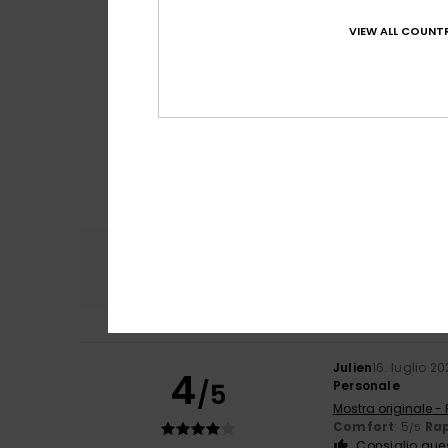
VIEW ALL COUNTR
Comfort
Rapp
4.7
Julien
16. luglio 2
4
/5
Personale
Mostra originale -
Comfort
: 5
Rap
/5
Consiglio que