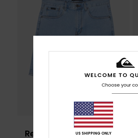
WELCOME TO QU
Choose your co
Recensioni dei clienti
US SHIPPING ONLY