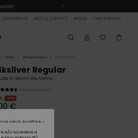
criviti
SOSTENIBILITA
AIUTO & CONTATTI
NEGOZI
CARTA REGALO
T
Uomo
Abbigliamento
Pantaloncini
iksilver Regular
uda in denim Blu Uomo
(42 Recensioni)
 €
40%
00 €
ET
inua senza accettare
vare e/o accedere a
Indigo Light
i
 il tuo indirizzo IP)