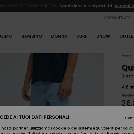
IKSILVER FREEDOM BENEFITS
Spedizione e resi gratuiti
Accedi/ is
QUIKSILVER APP
UOMO
BAMBINO
DONNA
SURF
SNOW
OUTLE
Home
Qu
Berm
4.6
60,00
36,
OUTL
EDE AI TUOI DATI PERSONALI
Cont
 nostri partner, utilizziamo i cookie o dei sistemi equivalenti per sal
Color
uo dispositivo. Tali informazioni personali (ad es. i dati di navigazione e