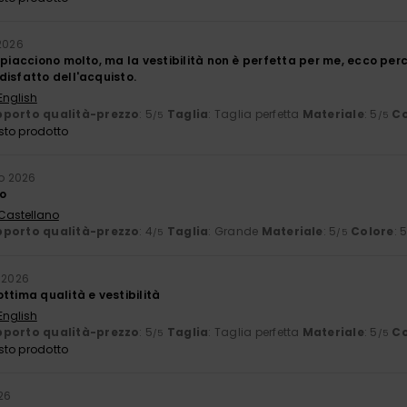
 2026
 piacciono molto, ma la vestibilità non è perfetta per me, ecco pe
disfatto dell'acquisto.
English
porto qualità-prezzo
: 5
Taglia
: Taglia perfetta
Materiale
: 5
Co
/5
/5
sto prodotto
io 2026
go
 Castellano
porto qualità-prezzo
: 4
Taglia
: Grande
Materiale
: 5
Colore
: 
/5
/5
o 2026
ttima qualità e vestibilità
English
porto qualità-prezzo
: 5
Taglia
: Taglia perfetta
Materiale
: 5
Co
/5
/5
sto prodotto
026