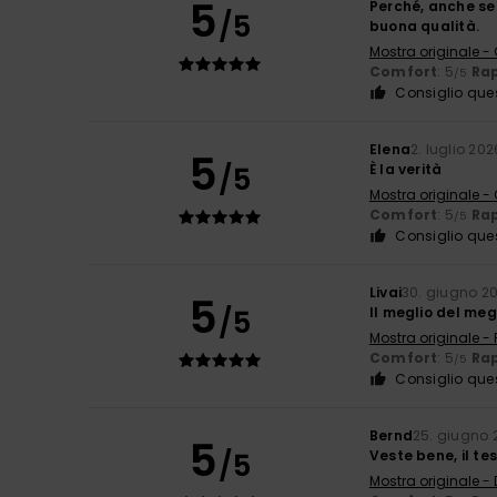
5
Perché, anche se 
/5
buona qualità.
Mostra originale -
Comfort
: 5
Rap
/5
Consiglio que
Elena
2. luglio 202
5
/5
È la verità
Mostra originale -
Comfort
: 5
Rap
/5
Consiglio que
Livai
30. giugno 2
5
/5
Il meglio del meg
Mostra originale -
Comfort
: 5
Rap
/5
Consiglio que
Bernd
25. giugno 
5
/5
Veste bene, il te
Mostra originale -