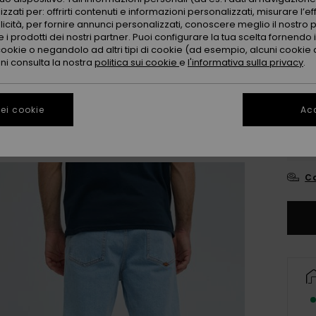
zzati per: offrirti contenuti e informazioni personalizzati, misurare l’ef
licità, per fornire annunci personalizzati, conoscere meglio il nostro 
 i prodotti dei nostri partner. Puoi configurare la tua scelta fornendo
cookie o negandolo ad altri tipi di cookie (ad esempio, alcuni cookie di
oni consulta la nostra
politica sui cookie
e
l'informativa sulla privacy
.
28
ei cookie
Acc
3
Co