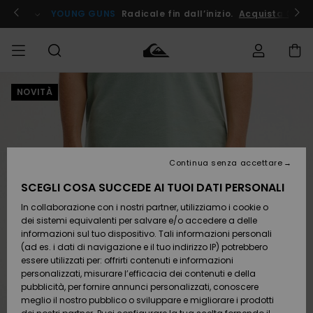
Salta
alle
ito !
YOUNG GUNS
Radicale fin dall’inizio.
Acquista Ora
informazioni
sul
prodotto
NOVITÀ
Accedi al tuo
UOMO
Abbigliamento
Abbigliamento
Shop
Surf Shop
Snow
Outlet
ordine
Uomo
Shop
Uomo
Uomo
BAMBINO
Spedizione
Accessori
Accessori
Nuovi
arrivi
Surf Shop
Outlet
Continua senza accettare
DONNA
Bambino
Snow
Bambino
Resi
Shop
SCEGLI COSA SUCCEDE AI TUOI DATI PERSONALI
Calzature
Calzature
Bambino
In collaborazione con i nostri partner, utilizziamo i cookie o
e
e
Da
SURF
Pagamento
infradito
infradito
Scoprire
Highlights
Outlet
dei sistemi equivalenti per salvare e/o accedere a delle
Donna
informazioni sul tuo dispositivo. Tali informazioni personali
SNOW
Snow
(ad es. i dati di navigazione e il tuo indirizzo IP) potrebbero
Buono regalo
Shop
essere utilizzati per: offrirti contenuti e informazioni
Surf /
Surf /
Snow
Comunità
Donna
personalizzati, misurare l’efficacia dei contenuti e della
Acqua
Acqua
OUTLET
pubblicità, per fornire annunci personalizzati, conoscere
Quiksilver
meglio il nostro pubblico o sviluppare e migliorare i prodotti
Freedom