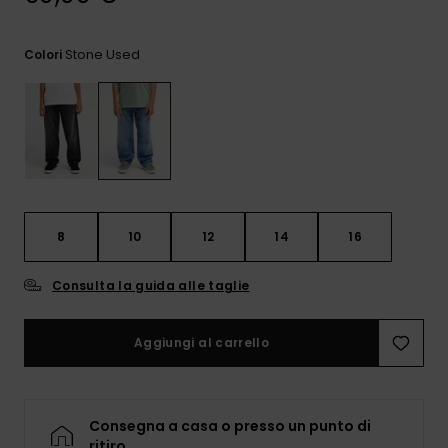
e accedi al
nostro
modulo di
Stone Used
Colori
contatto.
Consulta
le FAQ
8
10
12
14
16
Consulta la guida alle taglie
Aggiungi al carrello
Consegna a casa o presso un punto di
ritiro