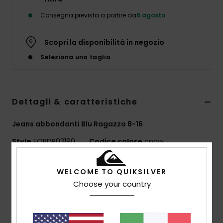
Consegna prevista a partire da
8 agosto
Scopri la disponibilità in negozio
Seleziona una taglia
Dettagli & caratteristiche
Jeans abbondanti Blu Ragazzo 8-16
Style
EQBDP03190
Codice colore
cpnw
Caratteristiche
WELCOME TO QUIKSILVER
Choose your country
Tessuto:
99% cotone, 1% elastan, [40 g/m2]
Vestibilità:
abbondante
Orlo esterno:
vita elasticizzata con coulisse
Coulisse fissata al centro del cinturino sul retro con