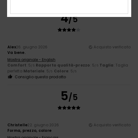
4
/5
Alex
26. giugno 2026
Acquisto verificato
Va bene.
Mostra originale - English
Comfort
: 5
Rapporto qualità-prezzo
: 5
Taglia
: Taglia
/5
/5
perfetta
Materiale
: 5
Colore
: 5
/5
/5
Consiglio questo prodotto
5
/5
Christelle
22. giugno 2026
Acquisto verificato
Forma, prezzo, colore
Mostra originale - Français