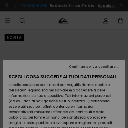
Salta
alle
ito !
YOUNG GUNS
Radicale fin dall’inizio.
Acquista Ora
informazioni
sul
prodotto
NOVITÀ
Accedi al tuo
UOMO
Abbigliamento
Abbigliamento
Shop
Surf Shop
Snow
Outlet
ordine
Uomo
Shop
Uomo
Uomo
BAMBINO
Spedizione
Accessori
Accessori
Nuovi
arrivi
Surf Shop
Outlet
Continua senza accettare
DONNA
Bambino
Snow
Bambino
Resi
Shop
SCEGLI COSA SUCCEDE AI TUOI DATI PERSONALI
Calzature
Calzature
Bambino
In collaborazione con i nostri partner, utilizziamo i cookie o
e
e
Da
SURF
Pagamento
infradito
infradito
Scoprire
Highlights
Outlet
dei sistemi equivalenti per salvare e/o accedere a delle
Donna
informazioni sul tuo dispositivo. Tali informazioni personali
SNOW
Snow
(ad es. i dati di navigazione e il tuo indirizzo IP) potrebbero
Buono regalo
Shop
essere utilizzati per: offrirti contenuti e informazioni
Surf /
Surf /
Snow
Comunità
Donna
personalizzati, misurare l’efficacia dei contenuti e della
Acqua
Acqua
OUTLET
pubblicità, per fornire annunci personalizzati, conoscere
Quiksilver
meglio il nostro pubblico o sviluppare e migliorare i prodotti
Freedom