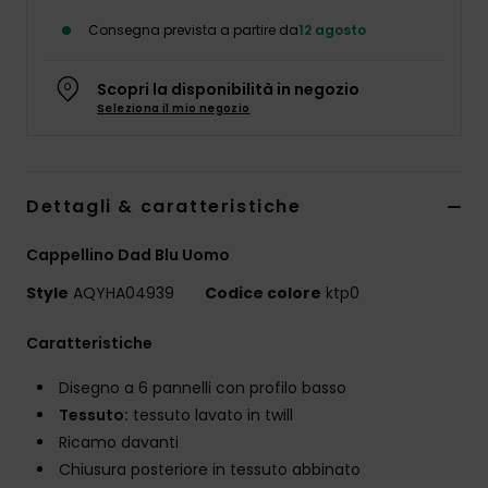
Consegna prevista a partire da
12 agosto
Scopri la disponibilità in negozio
Seleziona il mio negozio
Dettagli & caratteristiche
Cappellino Dad Blu Uomo
Style
AQYHA04939
Codice colore
ktp0
Caratteristiche
Disegno a 6 pannelli con profilo basso
Tessuto:
tessuto lavato in twill
Ricamo davanti
Chiusura posteriore in tessuto abbinato