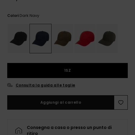
e accedi al
nostro
modulo di
Dark Navy
Colori
contatto.
Consulta
le FAQ
1SZ
Consulta la guida alle taglie
Aggiungi al carrello
Consegna a casa o presso un punto di
ritiro