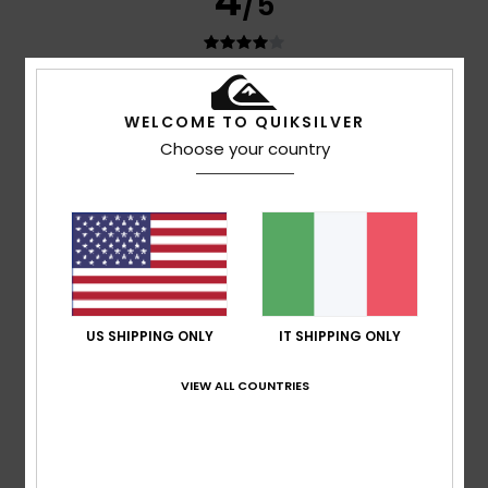
4
/5
Daniel
5. luglio 2026
Acquisto verificato
WELCOME TO QUIKSILVER
Perfetto, va tutto bene
Choose your country
Mostra originale - Deutsch
Comfort
: 4
Rapporto qualità-prezzo
: 4
Taglia
: Taglia
/5
/5
perfetta
Materiale
: 4
Colore
: 4
/5
/5
Consiglio questo prodotto
5
/5
US SHIPPING ONLY
IT SHIPPING ONLY
Aurelie
2. luglio 2026
Acquisto verificato
VIEW ALL COUNTRIES
alla moda e a un prezzo accessibile
Mostra originale - Français
Comfort
: 5
Rapporto qualità-prezzo
: 5
Taglia
: Grande
/5
/5
Materiale
: 5
Colore
: 5
/5
/5
Consiglio questo prodotto