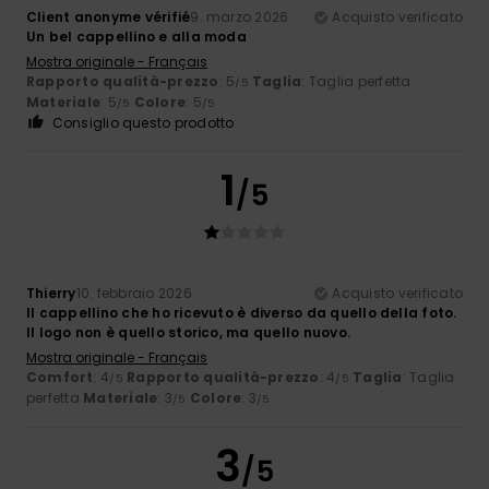
Client anonyme vérifié
9. marzo 2026
Acquisto verificato
Un bel cappellino e alla moda
Mostra originale - Français
Rapporto qualità-prezzo
: 5
Taglia
: Taglia perfetta
/5
Materiale
: 5
Colore
: 5
/5
/5
Consiglio questo prodotto
1
/5
Thierry
10. febbraio 2026
Acquisto verificato
Il cappellino che ho ricevuto è diverso da quello della foto.
Il logo non è quello storico, ma quello nuovo.
Mostra originale - Français
Comfort
: 4
Rapporto qualità-prezzo
: 4
Taglia
: Taglia
/5
/5
perfetta
Materiale
: 3
Colore
: 3
/5
/5
3
/5