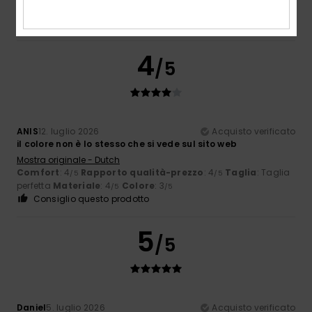
perfetta
Materiale
: 5
Colore
: 5
/5
/5
Consiglio questo prodotto
4
/5
ANIS
12. luglio 2026
Acquisto verificato
il colore non è lo stesso che si vede sul sito web
Mostra originale - Dutch
Comfort
: 4
Rapporto qualità-prezzo
: 4
Taglia
: Taglia
/5
/5
perfetta
Materiale
: 4
Colore
: 3
/5
/5
Consiglio questo prodotto
5
/5
Daniel
5. luglio 2026
Acquisto verificato