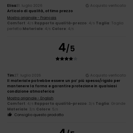
Elisa
31. luglio 2026
Acquisto verificato
Articolo di qualità, ottimo prezzo
Mostra originale - Français
Comfort
: 4
Rapporto qualità-prezzo
: 4
Taglia
: Taglia
/5
/5
perfetta
Materiale
: 4
Colore
: 4
/5
/5
4
/5
Tim
27. luglio 2026
Acquisto verificato
Il materiale potrebbe essere un po’ più spesso/rigido per
mantenere la forma e garantire protezione in qualsiasi
condizione atmosferica
Mostra originale - English
Comfort
: 4
Rapporto qualità-prezzo
: 3
Taglia
: Grande
/5
/5
Materiale
: 3
Colore
: 5
/5
/5
Consiglio questo prodotto