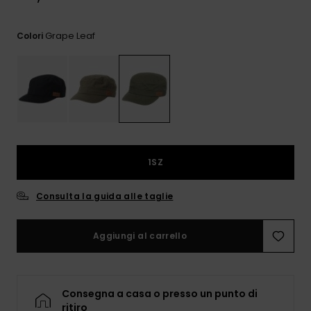
e accedi al
nostro
modulo di
Grape Leaf
Colori
contatto.
Consulta
le FAQ
1SZ
Consulta la guida alle taglie
Aggiungi al carrello
Consegna a casa o presso un punto di
ritiro