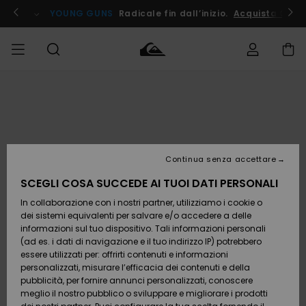
Salta
alle
ito !
YOUNG GUNS
Radicale fin dall’inizio.
Acquista Ora
informazioni
sul
prodotto
Accedi al tuo
UOMO
Abbigliamento
Abbigliamento
Shop
Surf Shop
Snow
Outlet
ordine
Uomo
Shop
Uomo
Uomo
BAMBINO
Spedizione
Accessori
Accessori
Nuovi
arrivi
Surf Shop
Outlet
Continua senza accettare
DONNA
Bambino
Snow
Bambino
Resi
Shop
SCEGLI COSA SUCCEDE AI TUOI DATI PERSONALI
Calzature
Calzature
Bambino
In collaborazione con i nostri partner, utilizziamo i cookie o
e
e
Da
SURF
Pagamento
infradito
infradito
Scoprire
Highlights
Outlet
dei sistemi equivalenti per salvare e/o accedere a delle
Donna
informazioni sul tuo dispositivo. Tali informazioni personali
SNOW
Snow
(ad es. i dati di navigazione e il tuo indirizzo IP) potrebbero
Buono regalo
Shop
essere utilizzati per: offrirti contenuti e informazioni
Surf /
Surf /
Snow
Comunità
Donna
personalizzati, misurare l’efficacia dei contenuti e della
Acqua
Acqua
OUTLET
pubblicità, per fornire annunci personalizzati, conoscere
Quiksilver
meglio il nostro pubblico o sviluppare e migliorare i prodotti
Freedom