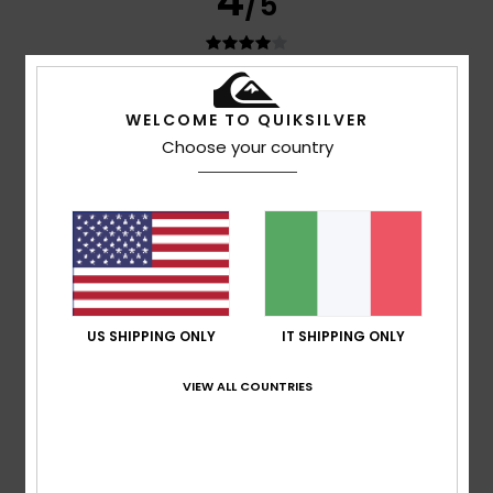
4
/5
Tim
27. luglio 2026
Acquisto verificato
WELCOME TO QUIKSILVER
Il materiale potrebbe essere un po’ più spesso/rigido per
mantenere la forma e garantire protezione in qualsiasi
Choose your country
condizione atmosferica
Mostra originale - English
Comfort
: 4
Rapporto qualità-prezzo
: 3
Taglia
: Grande
/5
/5
Materiale
: 3
Colore
: 5
/5
/5
Consiglio questo prodotto
5
/5
US SHIPPING ONLY
IT SHIPPING ONLY
VIEW ALL COUNTRIES
Michel
17. luglio 2026
Acquisto verificato
Vestibilità perfetta
Mostra originale - Deutsch
Comfort
: 5
Rapporto qualità-prezzo
: 4
Taglia
: Taglia
/5
/5