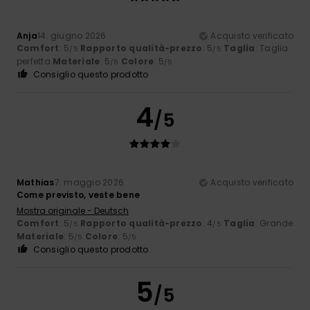
Anja
14. giugno 2026
Acquisto verificato
Comfort
: 5
Rapporto qualità-prezzo
: 5
Taglia
: Taglia
/5
/5
perfetta
Materiale
: 5
Colore
: 5
/5
/5
Consiglio questo prodotto
4
/5
Mathias
7. maggio 2026
Acquisto verificato
Come previsto, veste bene
Mostra originale - Deutsch
Comfort
: 5
Rapporto qualità-prezzo
: 4
Taglia
: Grande
/5
/5
Materiale
: 5
Colore
: 5
/5
/5
Consiglio questo prodotto
5
/5