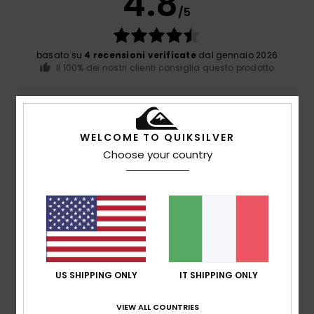
4.8
/5
basato su
4 recensioni verificate
dal gennaio 2026
Il 100% dei nostri clienti consiglia questo prodotto
Comfort
4.5
WELCOME TO QUIKSILVER
Choose your country
Rapporto qualità-prezzo
4.5
Taglia
Materiale
4.5
Troppo piccolo
Troppo grande
US SHIPPING ONLY
IT SHIPPING ONLY
Colore
4.8
VIEW ALL COUNTRIES