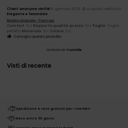
Client anonyme vérifié
19. gennaio 2026
Acquisto verificato
Elegante e femminile
Mostra originale - Français
Comfort
: 5
Rapporto qualità-prezzo
: 5
Taglia
: Taglia
/5
/5
perfetta
Materiale
: 5
Colore
: 5
/5
/5
Consiglio questo prodotto
Verificato da
TrustVille
Visti di recente
Spedizione e reso gratuiti per i membri
Reso entro 30 giorni
Unisciti al programma fedeltà