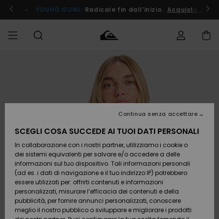
Salta
alle
ito !
YOUNG GUNS
Radicale fin dall’inizio.
Acquista Ora
informazioni
sul
prodotto
Accedi al tuo
UOMO
Abbigliamento
Abbigliamento
Shop
Surf Shop
Snow
Outlet
ordine
Uomo
Shop
Uomo
Uomo
BAMBINO
Spedizione
Accessori
Accessori
Nuovi
arrivi
Surf Shop
Outlet
Continua senza accettare
DONNA
Bambino
Snow
Bambino
Resi
Shop
SCEGLI COSA SUCCEDE AI TUOI DATI PERSONALI
Calzature
Calzature
Bambino
In collaborazione con i nostri partner, utilizziamo i cookie o
e
e
Da
SURF
Pagamento
infradito
infradito
Scoprire
Highlights
Outlet
dei sistemi equivalenti per salvare e/o accedere a delle
Donna
informazioni sul tuo dispositivo. Tali informazioni personali
SNOW
Snow
(ad es. i dati di navigazione e il tuo indirizzo IP) potrebbero
Buono regalo
Shop
essere utilizzati per: offrirti contenuti e informazioni
Surf /
Surf /
Snow
Comunità
Donna
personalizzati, misurare l’efficacia dei contenuti e della
Acqua
Acqua
OUTLET
pubblicità, per fornire annunci personalizzati, conoscere
Quiksilver
meglio il nostro pubblico o sviluppare e migliorare i prodotti
Freedom