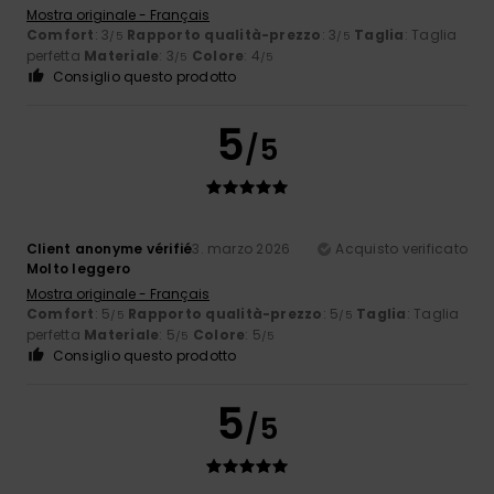
Mostra originale - Français
Comfort
: 3
Rapporto qualità-prezzo
: 3
Taglia
: Taglia
/5
/5
perfetta
Materiale
: 3
Colore
: 4
/5
/5
Consiglio questo prodotto
5
/5
Client anonyme vérifié
3. marzo 2026
Acquisto verificato
Molto leggero
Mostra originale - Français
Comfort
: 5
Rapporto qualità-prezzo
: 5
Taglia
: Taglia
/5
/5
perfetta
Materiale
: 5
Colore
: 5
/5
/5
Consiglio questo prodotto
5
/5