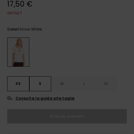
17,50 €
e accedi al
nostro
modulo di
OUTLET
contatto.
Snow White
Colori
Consulta
le FAQ
XS
S
M
L
XL
Consulta la guida alle taglie
Articolo esaurito