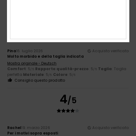
5
/5
Pina
16. luglio 2026
Acquisto verificato
Molto morbido e della taglia indicata
Mostra originale - Deutsch
Comfort
: 5
Rapporto qualità-prezzo
: 5
Taglia
: Taglia
/5
/5
perfetta
Materiale
: 5
Colore
: 5
/5
/5
Consiglio questo prodotto
4
/5
Rachel
19. marzo 2026
Acquisto verificato
Per i motivi sopra esposti