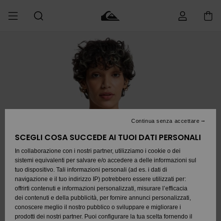
Salta
alle
informazioni
sul
prodotto
Accedi al tuo
UOMO
Abbigliamento
Abbigliamento
Shop
Surf Shop
Snow Shop
Outlet
ordine
Uomo
Uomo
Uomo
BAMBINO
Spedizione
Accessori
Accessori
Nuovi arrivi
Surf Shop
Snow Shop
Outlet
DONNA
Bambino
Bambino
Bambino
Resi
Calzature e
Calzature e
Da
Continua senza accettare
SURF
infradito
infradito
Scoprire
Pagamento
SCEGLI COSA SUCCEDE AI TUOI DATI PERSONALI
Highlights
Snow Shop
Outlet
Donna
Donna
In collaborazione con i nostri partner, utilizziamo i cookie o dei
SNOW
Buono regalo
sistemi equivalenti per salvare e/o accedere a delle informazioni sul
Surf /
Surf /
Snow
tuo dispositivo. Tali informazioni personali (ad es. i dati di
Acqua
Acqua
Comunità
OUTLET
navigazione e il tuo indirizzo IP) potrebbero essere utilizzati per:
Da
Quiksilver
Scoprire
offrirti contenuti e informazioni personalizzati, misurare l’efficacia
Freedom
dei contenuti e della pubblicità, per fornire annunci personalizzati,
Snow
Neve
conoscere meglio il nostro pubblico o sviluppare e migliorare i
AIUTO &
prodotti dei nostri partner. Puoi configurare la tua scelta fornendo il
Protezione dei