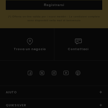
Registrarsi
(*) Offerta on-line valida per i nuovi membri - Le condizioni complete
sono disponibili nella mail di benvenuto
Trova un negozio
Contattaci
AIUTO
QUIKSILVER