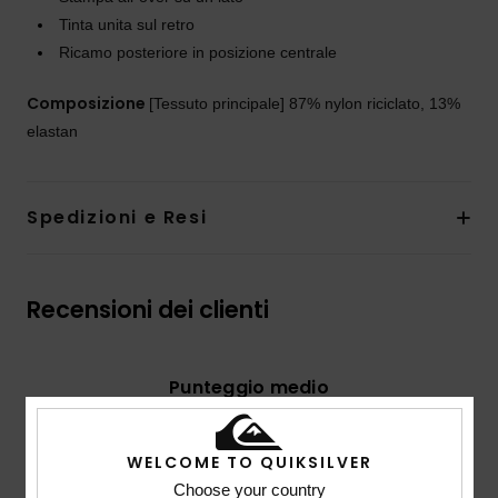
Tinta unita sul retro
Ricamo posteriore in posizione centrale
Composizione
[Tessuto principale] 87% nylon riciclato, 13%
elastan
Spedizioni e Resi
Recensioni dei clienti
Punteggio medio
5.0
/5
WELCOME TO QUIKSILVER
Choose your country