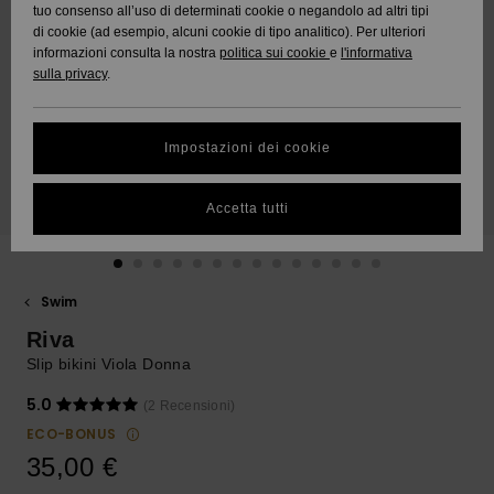
Comunità
CONTATTI
tuo consenso all’uso di determinati cookie o negandolo ad altri tipi
dati
di cookie (ad esempio, alcuni cookie di tipo analitico). Per ulteriori
Nuovi arrivi
Nuovi arrivi
informazioni consulta la nostra
politica sui cookie
e
l'informativa
SOSTENIBILITA
sulla privacy
.
Guida alle
taglie
Da
Da
NEGOZI
Scoprire
Scoprire
Impostazioni dei cookie
Avvia una
QUIKSILVER
conversazione
APP
per ottenere la
Accetta tutti
risposta più
rapida alla tua
WISHLIST
domanda.
Swim
Avvia una
conversazione
Riva
Trova le
Slip bikini Viola Donna
risposte alle
domande più
5.0
(2 Recensioni)
frequenti e
ECO-BONUS
accedi al nostro
modulo di
35,00 €
contatto.