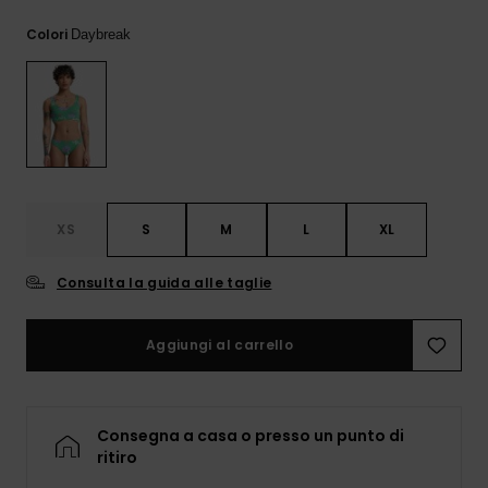
Consulta
Colori
Daybreak
le FAQ
XS
S
M
L
XL
Consulta la guida alle taglie
Aggiungi al carrello
Consegna a casa o presso un punto di
ritiro