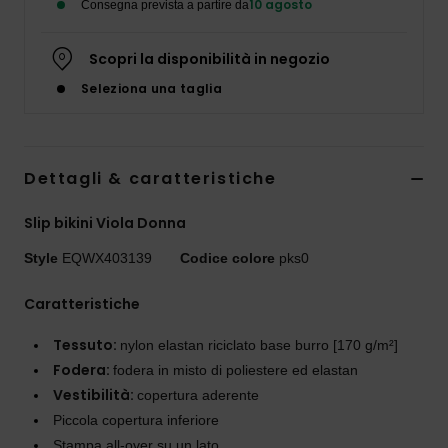
10 agosto
Consegna prevista a partire da
Scopri la disponibilità in negozio
Seleziona una taglia
Dettagli & caratteristiche
Slip bikini Viola Donna
Style
EQWX403139
Codice colore
pks0
Caratteristiche
Tessuto:
nylon elastan riciclato base burro [170 g/m²]
Fodera:
fodera in misto di poliestere ed elastan
Vestibilità:
copertura aderente
Piccola copertura inferiore
Stampa all-over su un lato