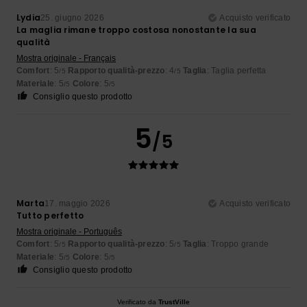
Lydia
25. giugno 2026
Acquisto verificato
La maglia rimane troppo costosa nonostante la sua
qualità
Mostra originale - Français
Comfort
: 5
Rapporto qualità-prezzo
: 4
Taglia
: Taglia perfetta
/5
/5
Materiale
: 5
Colore
: 5
/5
/5
Consiglio questo prodotto
5
/5
Marta
17. maggio 2026
Acquisto verificato
Tutto perfetto
Mostra originale - Português
Comfort
: 5
Rapporto qualità-prezzo
: 5
Taglia
: Troppo grande
/5
/5
Materiale
: 5
Colore
: 5
/5
/5
Consiglio questo prodotto
Verificato da
TrustVille