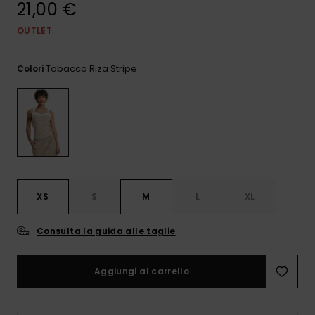
21,00 €
e accedi al
nostro
modulo di
OUTLET
contatto.
Tobacco Riza Stripe
Colori
Consulta
le FAQ
XS
S
M
L
XL
Consulta la guida alle taglie
Aggiungi al carrello