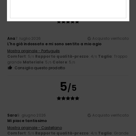
5
/5
Ana
7. luglio 2026
Acquisto verificato
L'ho già indossato e mi sono sentito a mio agio
Mostra originale - Português
Comfort
: 5
Rapporto qualità-prezzo
: 4
Taglia
: Troppo
/5
/5
grande
Materiale
: 5
Colore
: 5
/5
/5
Consiglio questo prodotto
5
/5
Sara
9. giugno 2026
Acquisto verificato
Mi piace tantissimo
Mostra originale - Castellano
Comfort
: 5
Rapporto qualità-prezzo
: 4
Taglia
: Grande
/5
/5