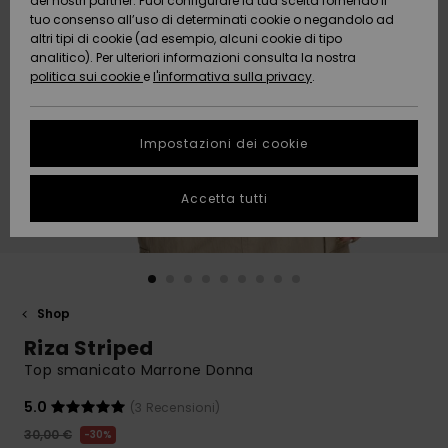
dei nostri partner. Puoi configurare la tua scelta fornendo il
Da
tuo consenso all’uso di determinati cookie o negandolo ad
Snow
Neve
AIUTO &
Scoprire
Protezione
altri tipi di cookie (ad esempio, alcuni cookie di tipo
CONTATTI
dei dati
analitico). Per ulteriori informazioni consulta la nostra
politica sui cookie
e
l'informativa sulla privacy
.
Nuovi
Nuovi
Comunità
SOSTENIBILITA
Guida alle
arrivi
arrivi
taglie
Impostazioni dei cookie
NEGOZI
Da
Da
Avvia una
Accetta tutti
Scoprire
Scoprire
QUIKSILVER
conversazione
APP
per ottenere
la risposta
più rapida
WISHLIST
alla tua
domanda.
Shop
Avvia una
Riza Striped
conversazione
Top smanicato Marrone Donna
Trova le
risposte alle
5.0
(3 Recensioni)
domande
30,00 €
30%
più frequenti