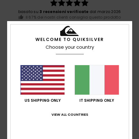
basato su
3 recensioni verificate
dal marzo 2026
Il 67% dei nostri clienti consiglia questo prodotto
Comfort
5.0
WELCOME TO QUIKSILVER
Choose your country
Rapporto qualità-prezzo
4.0
Taglia
Materiale
5.0
Troppo piccolo
Troppo grande
US SHIPPING ONLY
IT SHIPPING ONLY
Colore
VIEW ALL COUNTRIES
5.0