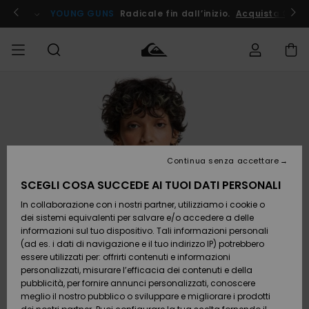
Salta
alle
ito !
YOUNG GUNS
Radicale fin dall’inizio.
Acquista Ora
informazioni
sul
prodotto
Accedi al tuo
UOMO
Abbigliamento
Abbigliamento
Shop
Surf Shop
Snow
Outlet
ordine
Uomo
Shop
Uomo
Uomo
BAMBINO
Spedizione
Accessori
Accessori
Nuovi
arrivi
Surf Shop
Outlet
Continua senza accettare
DONNA
Bambino
Snow
Bambino
Resi
Shop
SCEGLI COSA SUCCEDE AI TUOI DATI PERSONALI
Calzature
Calzature
Bambino
In collaborazione con i nostri partner, utilizziamo i cookie o
e
e
Da
SURF
Pagamento
infradito
infradito
Scoprire
Highlights
Outlet
dei sistemi equivalenti per salvare e/o accedere a delle
Donna
informazioni sul tuo dispositivo. Tali informazioni personali
SNOW
Snow
(ad es. i dati di navigazione e il tuo indirizzo IP) potrebbero
Buono regalo
Shop
essere utilizzati per: offrirti contenuti e informazioni
Surf /
Surf /
Snow
Comunità
Donna
personalizzati, misurare l’efficacia dei contenuti e della
Acqua
Acqua
OUTLET
pubblicità, per fornire annunci personalizzati, conoscere
Quiksilver
meglio il nostro pubblico o sviluppare e migliorare i prodotti
Freedom