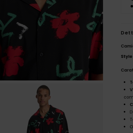
Dett
Cami
Style
Carat
T
V
com
C
D
T
O