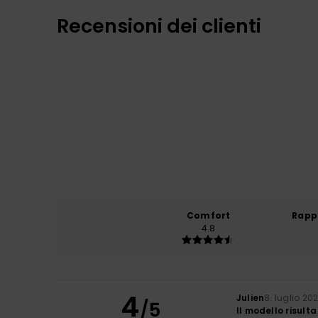
Recensioni dei clienti
Comfort
Rapp
4.8
4
Julien
8. luglio 20
/5
Il modello risult