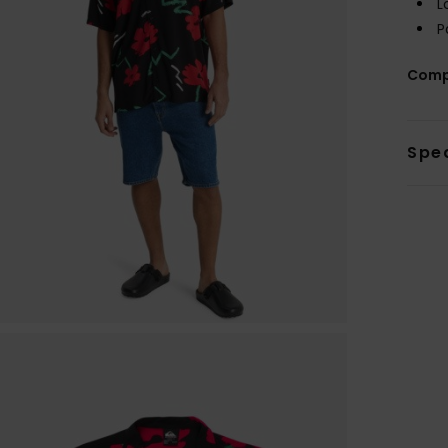
L
P
Comp
Sped