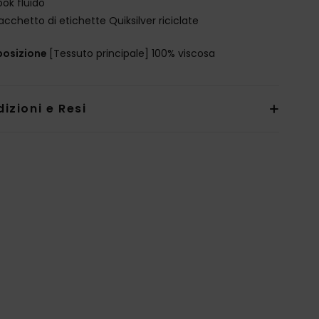
ook fluido
acchetto di etichette Quiksilver riciclate
osizione
[Tessuto principale] 100% viscosa
izioni e Resi