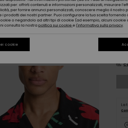
Color
zzati per: offrirti contenuti e informazioni personalizzati, misurare l’ef
licità, per fornire annunci personalizzati, conoscere meglio il nostro 
 i prodotti dei nostri partner. Puoi configurare la tua scelta fornendo
cookie o negandolo ad altri tipi di cookie (ad esempio, alcuni cookie di
oni consulta la nostra
politica sui cookie
e
l'informativa sulla privacy
.
ei cookie
Acc
X
Co
La 
Com