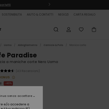
criviti
SOSTENIBILITA
AIUTO & CONTATTI
NEGOZI
CARTA REGALO
T
Uomo
Abbigliamento
Camicie & Polo
Manica corta
fe Paradise
cia a maniche corte Nero Uomo
(43 Recensioni)
BONUS
 €
40%
00 €
inua senza accettare
ET
vare e/o accedere a
 il tuo indirizzo IP)