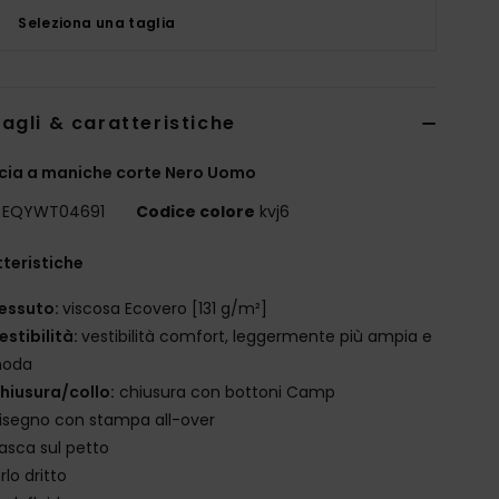
Seleziona una taglia
agli & caratteristiche
cia a maniche corte Nero Uomo
EQYWT04691
Codice colore
kvj6
teristiche
essuto:
viscosa Ecovero [131 g/m²]
estibilità:
vestibilità comfort, leggermente più ampia e
oda
hiusura/collo:
chiusura con bottoni Camp
isegno con stampa all-over
asca sul petto
rlo dritto