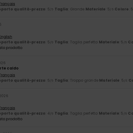
 Français
porto qualità-prezzo
: 5
Taglia
: Grande
Materiale
: 5
Colore
: 
/5
/5
6
English
porto qualità-prezzo
: 5
Taglia
: Taglia perfetta
Materiale
: 5
Co
/5
/5
sto prodotto
2026
orte caldo
 Français
porto qualità-prezzo
: 5
Taglia
: Troppo grande
Materiale
: 5
C
/5
/5
 2026
 Français
porto qualità-prezzo
: 4
Taglia
: Taglia perfetta
Materiale
: 5
Co
/5
/5
sto prodotto