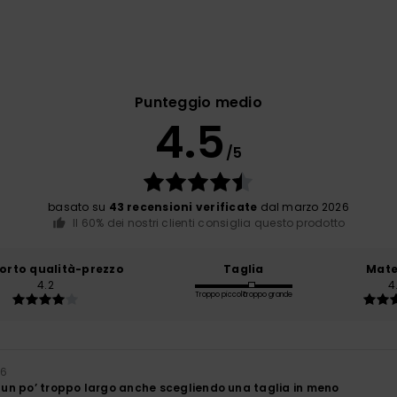
Punteggio medio
4.5
/5
basato su
43 recensioni verificate
dal marzo 2026
Il 60% dei nostri clienti consiglia questo prodotto
orto qualità-prezzo
Taglia
Mate
4.2
4
Troppo piccolo
Troppo grande
26
a un po’ troppo largo anche scegliendo una taglia in meno