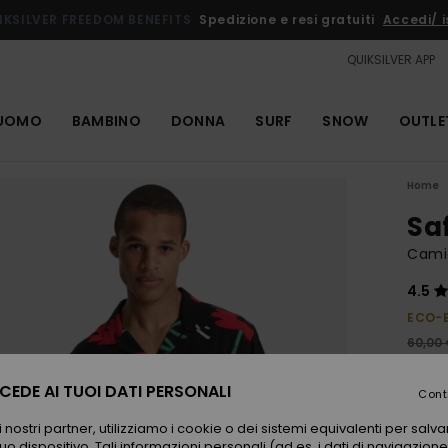
IKSILVER FREEDOM BENEFITS
Spedizione e resi gratuiti
Accedi/ is
QUIKSILVER APP
UOMO
BAMBINO
DONNA
SURF
SNOW
OUTLE
Home
Sa
Cami
4.5
ECO-
60,00
36,
EDE AI TUOI DATI PERSONALI
Cont
OUTL
 nostri partner, utilizziamo i cookie o dei sistemi equivalenti per sal
uo dispositivo. Tali informazioni personali (ad es. i dati di navigazione e