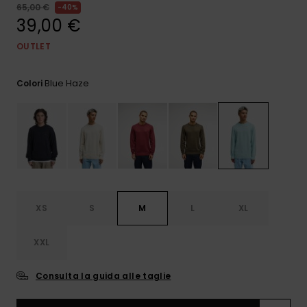
e accedi al
65,00 €
40%
nostro
39,00 €
modulo di
contatto.
OUTLET
Consulta
le FAQ
Blue Haze
Colori
XS
S
M
L
XL
XXL
Consulta la guida alle taglie