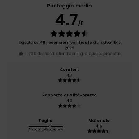
Punteggio medio
4.7
/5
basato su
49 recensioni verificate
dal settembre
2025
Il 73% dei nostri clienti consiglia questo prodotto
Comfort
4.7
Rapporto qualità-prezzo
4.3
Taglia
Materiale
4.6
Troppo piccolo
Troppo grande