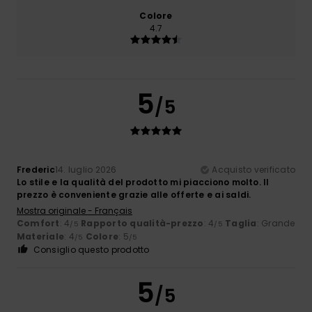
Colore
4.7
5
/5
Frederic
14. luglio 2026
Acquisto verificato
Lo stile e la qualità del prodotto mi piacciono molto. Il
prezzo è conveniente grazie alle offerte e ai saldi.
Mostra originale - Français
Comfort
: 4
Rapporto qualità-prezzo
: 4
Taglia
: Grande
/5
/5
Materiale
: 4
Colore
: 5
/5
/5
Consiglio questo prodotto
5
/5