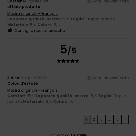
Bastien
14. aprile 2026
Acquisto verificato
ottimo prodotto
Mostra originale - Français
Rapporto qualità-prezzo
: 5
Taglia
: Troppo grande
/5
Materiale
: 5
Colore
: 5
/5
/5
Consiglio questo prodotto
5
/5
Julien
10. aprile 2026
Acquisto verificato
Colori d'estate
Mostra originale - Français
Comfort
: 5
Rapporto qualità-prezzo
: 5
Taglia
: Taglia
/5
/5
perfetta
Materiale
: 5
Colore
: 5
/5
/5
1
2
3
...
5
>
Verificato da
TrustVille