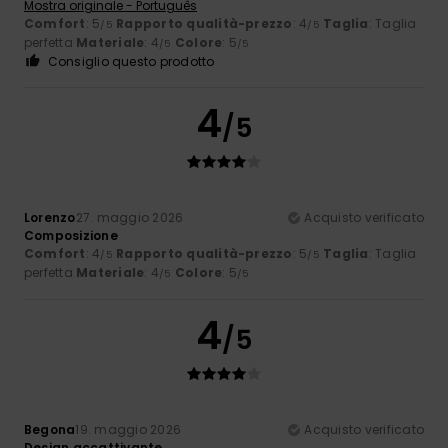
Mostra originale - Português
Comfort
: 5
Rapporto qualità-prezzo
: 4
Taglia
: Taglia
/5
/5
perfetta
Materiale
: 4
Colore
: 5
/5
/5
Consiglio questo prodotto
4
/5
Lorenzo
27. maggio 2026
Acquisto verificato
Composizione
Comfort
: 4
Rapporto qualità-prezzo
: 5
Taglia
: Taglia
/5
/5
perfetta
Materiale
: 4
Colore
: 5
/5
/5
4
/5
Begona
19. maggio 2026
Acquisto verificato
Design accattivante