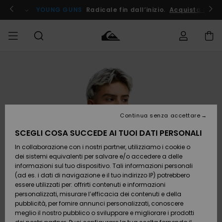
Salta
alle
ito !
YOUNG GUNS
Radicale fin dall’inizio.
Acquista Ora
informazioni
sul
prodotto
Accedi al tuo
UOMO
Abbigliamento
Abbigliamento
Shop
Surf Shop
Snow
Outlet
ordine
Uomo
Shop
Uomo
Uomo
BAMBINO
Spedizione
Accessori
Accessori
Nuovi
arrivi
Surf Shop
Outlet
Continua senza accettare
DONNA
Bambino
Snow
Bambino
Resi
Shop
SCEGLI COSA SUCCEDE AI TUOI DATI PERSONALI
Calzature
Calzature
Bambino
In collaborazione con i nostri partner, utilizziamo i cookie o
e
e
Da
SURF
Pagamento
infradito
infradito
Scoprire
Highlights
Outlet
dei sistemi equivalenti per salvare e/o accedere a delle
Donna
informazioni sul tuo dispositivo. Tali informazioni personali
SNOW
Snow
(ad es. i dati di navigazione e il tuo indirizzo IP) potrebbero
Buono regalo
Shop
essere utilizzati per: offrirti contenuti e informazioni
Surf /
Surf /
Snow
Comunità
Donna
personalizzati, misurare l’efficacia dei contenuti e della
Acqua
Acqua
OUTLET
pubblicità, per fornire annunci personalizzati, conoscere
Quiksilver
meglio il nostro pubblico o sviluppare e migliorare i prodotti
Freedom