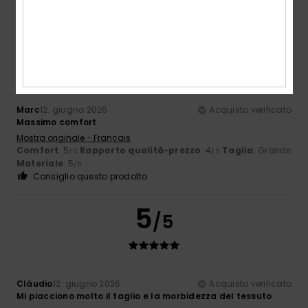
Consiglio questo prodotto
5
/5
Marc
12. giugno 2026
Acquisto verificato
Massimo comfort
Mostra originale - Français
Comfort
: 5
Rapporto qualità-prezzo
: 4
Taglia
: Grande
/5
/5
Materiale
: 5
/5
Consiglio questo prodotto
5
/5
Cláudio
12. giugno 2026
Acquisto verificato
Mi piacciono molto il taglio e la morbidezza del tessuto