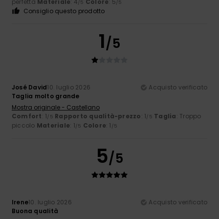
perfetta
Materiale
: 4
Colore
: 5
/5
/5
Consiglio questo prodotto
1
/5
José David
10. luglio 2026
Acquisto verificato
Taglia molto grande
Mostra originale - Castellano
Comfort
: 1
Rapporto qualità-prezzo
: 1
Taglia
: Troppo
/5
/5
piccolo
Materiale
: 1
Colore
: 1
/5
/5
5
/5
Irene
10. luglio 2026
Acquisto verificato
Buona qualità