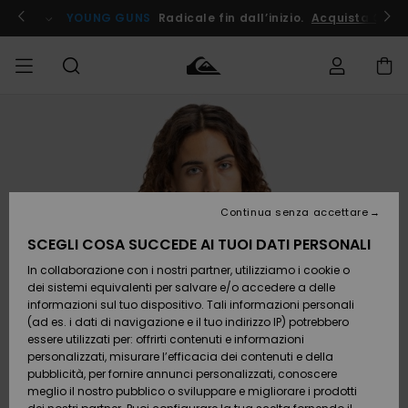
Salta
alle
ito !
YOUNG GUNS
Radicale fin dall’inizio.
Acquista Ora
informazioni
sul
prodotto
Accedi al tuo
UOMO
Abbigliamento
Abbigliamento
Shop
Surf Shop
Snow
Outlet
ordine
Uomo
Shop
Uomo
Uomo
BAMBINO
Spedizione
Accessori
Accessori
Nuovi
arrivi
Surf Shop
Outlet
Continua senza accettare
DONNA
Bambino
Snow
Bambino
Resi
Shop
SCEGLI COSA SUCCEDE AI TUOI DATI PERSONALI
Calzature
Calzature
Bambino
In collaborazione con i nostri partner, utilizziamo i cookie o
e
e
Da
SURF
Pagamento
infradito
infradito
Scoprire
Highlights
Outlet
dei sistemi equivalenti per salvare e/o accedere a delle
Donna
informazioni sul tuo dispositivo. Tali informazioni personali
SNOW
Snow
(ad es. i dati di navigazione e il tuo indirizzo IP) potrebbero
Buono regalo
Shop
essere utilizzati per: offrirti contenuti e informazioni
Surf /
Surf /
Snow
Comunità
Donna
personalizzati, misurare l’efficacia dei contenuti e della
Acqua
Acqua
OUTLET
pubblicità, per fornire annunci personalizzati, conoscere
Quiksilver
meglio il nostro pubblico o sviluppare e migliorare i prodotti
Freedom