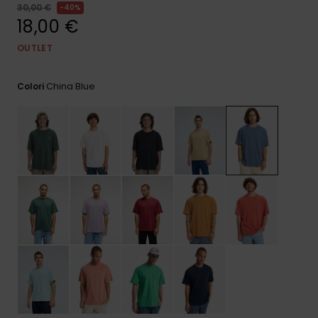
e accedi al
30,00 €
40%
nostro
18,00 €
modulo di
contatto.
OUTLET
Consulta
le FAQ
China Blue
Colori