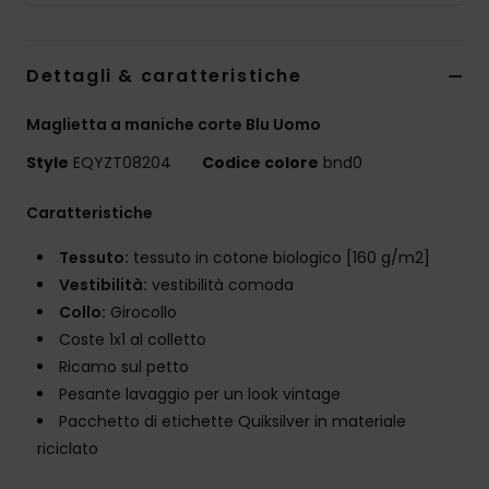
Dettagli & caratteristiche
Maglietta a maniche corte Blu Uomo
Style
EQYZT08204
Codice colore
bnd0
Caratteristiche
Tessuto:
tessuto in cotone biologico [160 g/m2]
Vestibilità:
vestibilità comoda
Collo:
Girocollo
Coste 1x1 al colletto
Ricamo sul petto
Pesante lavaggio per un look vintage
Pacchetto di etichette Quiksilver in materiale
riciclato