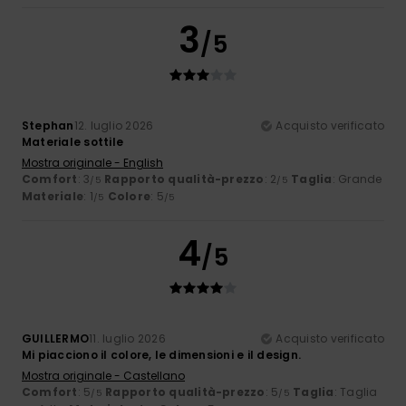
3
/5
Stephan
12. luglio 2026
Acquisto verificato
Materiale sottile
Mostra originale - English
Comfort
: 3
Rapporto qualità-prezzo
: 2
Taglia
: Grande
/5
/5
Materiale
: 1
Colore
: 5
/5
/5
4
/5
GUILLERMO
11. luglio 2026
Acquisto verificato
Mi piacciono il colore, le dimensioni e il design.
Mostra originale - Castellano
Comfort
: 5
Rapporto qualità-prezzo
: 5
Taglia
: Taglia
/5
/5