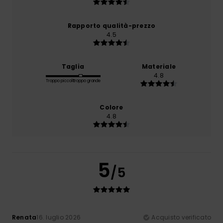
Rapporto qualità-prezzo
4.5
Taglia
Materiale
4.8
Troppo piccolo
Troppo grande
Colore
4.8
5
/5
Renata
16. luglio 2026
Acquisto verificato