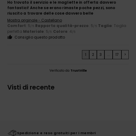
Ho trovato il servizio e le magliette in offerta davvero
fantastici! Anche se erano rimaste poche pezzi, sono
riuscito a trovare delle cose davvero belle
Mostra originale - Castellano
Comfort
: 5
Rapporto qualità-prezzo
: 5
Taglia
: Taglia
/5
/5
perfetta
Materiale
: 5
Colore
: 4
/5
/5
Consiglio questo prodotto
1
2
3
...
17
>
Verificato da
TrustVille
Visti di recente
Spedizione e reso gratuiti per i membri