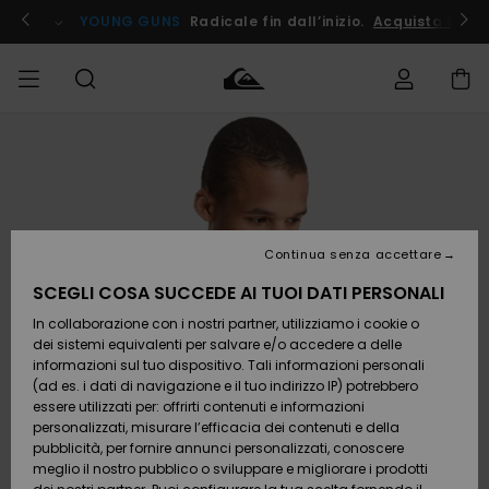
Salta
alle
ito !
YOUNG GUNS
Radicale fin dall’inizio.
Acquista Ora
informazioni
sul
prodotto
Accedi al tuo
UOMO
Abbigliamento
Abbigliamento
Shop
Surf Shop
Snow
Outlet
ordine
Uomo
Shop
Uomo
Uomo
BAMBINO
Spedizione
Accessori
Accessori
Nuovi
arrivi
Surf Shop
Outlet
Continua senza accettare
DONNA
Bambino
Snow
Bambino
Resi
Shop
SCEGLI COSA SUCCEDE AI TUOI DATI PERSONALI
Calzature
Calzature
Bambino
In collaborazione con i nostri partner, utilizziamo i cookie o
e
e
Da
SURF
Pagamento
infradito
infradito
Scoprire
Highlights
Outlet
dei sistemi equivalenti per salvare e/o accedere a delle
Donna
informazioni sul tuo dispositivo. Tali informazioni personali
SNOW
Snow
(ad es. i dati di navigazione e il tuo indirizzo IP) potrebbero
Buono regalo
Shop
essere utilizzati per: offrirti contenuti e informazioni
Surf /
Surf /
Snow
Comunità
Donna
personalizzati, misurare l’efficacia dei contenuti e della
Acqua
Acqua
OUTLET
pubblicità, per fornire annunci personalizzati, conoscere
Quiksilver
meglio il nostro pubblico o sviluppare e migliorare i prodotti
Freedom