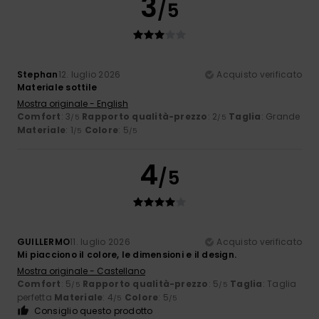
3
/5
Stephan
12. luglio 2026
Acquisto verificato
Materiale sottile
Mostra originale - English
Comfort
: 3
Rapporto qualità-prezzo
: 2
Taglia
: Grande
/5
/5
Materiale
: 1
Colore
: 5
/5
/5
4
/5
GUILLERMO
11. luglio 2026
Acquisto verificato
Mi piacciono il colore, le dimensioni e il design.
Mostra originale - Castellano
Comfort
: 5
Rapporto qualità-prezzo
: 5
Taglia
: Taglia
/5
/5
perfetta
Materiale
: 4
Colore
: 5
/5
/5
Consiglio questo prodotto