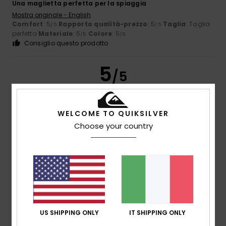
Una maglietta perfetta per la spiaggia
Mostra originale - English
Comfort
: 5
Rapporto qualità-prezzo
: 5
Taglia
: Taglia
/5
/5
perfetta
Materiale
: 5
Colore
: 5
/5
/5
Consiglio questo prodotto
5
/5
WELCOME TO QUIKSILVER
Sebastien
16. luglio 2026
Acquisto verificato
Choose your country
Perfetto: dalla taglia al colore
Mostra originale - Français
Comfort
: 5
Rapporto qualità-prezzo
: 5
Taglia
: Taglia
/5
/5
perfetta
Materiale
: 5
Colore
: 5
/5
/5
Consiglio questo prodotto
5
/5
US SHIPPING ONLY
IT SHIPPING ONLY