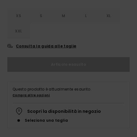
XS
S
M
L
XL
XXL
Consulta la guida alle taglie
Articolo esaurito
Questo prodotto è attualmente esaurito.
Compra altre opzioni
Scopri la disponibilità in negozio
Seleziona una taglia