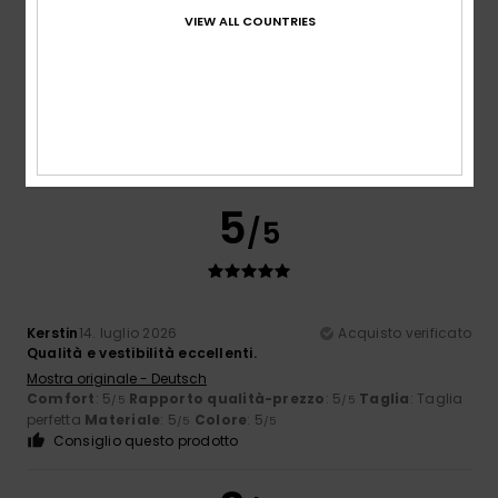
VIEW ALL COUNTRIES
Kerstin
14. luglio 2026
Acquisto verificato
Qualità e vestibilità eccellenti.
Mostra originale - Deutsch
Comfort
: 5
Rapporto qualità-prezzo
: 5
Taglia
: Taglia
/5
/5
perfetta
Materiale
: 5
Colore
: 5
/5
/5
Consiglio questo prodotto
5
/5
Kerstin
14. luglio 2026
Acquisto verificato
Qualità e vestibilità eccellenti.
Mostra originale - Deutsch
Comfort
: 5
Rapporto qualità-prezzo
: 5
Taglia
: Taglia
/5
/5
perfetta
Materiale
: 5
Colore
: 5
/5
/5
Consiglio questo prodotto