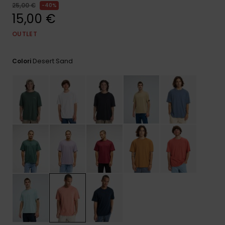
e accedi al
25,00 €
40%
nostro
15,00 €
modulo di
contatto.
OUTLET
Consulta
le FAQ
Desert Sand
Colori