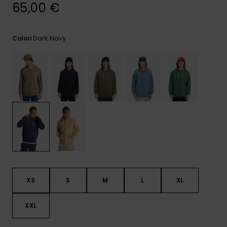
e accedi al
65,00 €
nostro
modulo di
contatto.
Dark Navy
Colori
Consulta
le FAQ
XS
S
M
L
XL
XXL