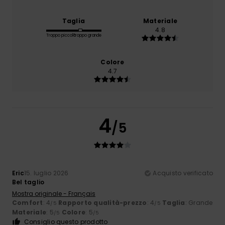
Taglia
Materiale
4.8
Troppo piccolo
Troppo grande
Colore
4.7
4
/5
Eric
15. luglio 2026
Acquisto verificato
Bel taglio
Mostra originale - Français
Comfort
: 4
Rapporto qualità-prezzo
: 4
Taglia
: Grande
/5
/5
Materiale
: 5
Colore
: 5
/5
/5
Consiglio questo prodotto