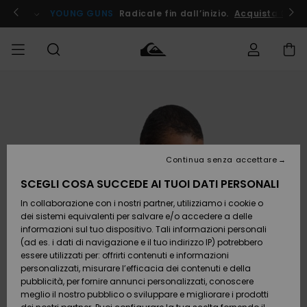
Salta
alle
ito !
YOUNG GUNS
Radicale fin dall’inizio.
Acquista Ora
informazioni
sul
prodotto
Accedi al tuo
UOMO
Abbigliamento
Abbigliamento
Shop
Surf Shop
Snow
Outlet
ordine
Uomo
Shop
Uomo
Uomo
BAMBINO
Spedizione
Accessori
Accessori
Nuovi
arrivi
Surf Shop
Outlet
Continua senza accettare
DONNA
Bambino
Snow
Bambino
Resi
Shop
SCEGLI COSA SUCCEDE AI TUOI DATI PERSONALI
Calzature
Calzature
Bambino
In collaborazione con i nostri partner, utilizziamo i cookie o
e
e
Da
SURF
Pagamento
infradito
infradito
Scoprire
Highlights
Outlet
dei sistemi equivalenti per salvare e/o accedere a delle
Donna
informazioni sul tuo dispositivo. Tali informazioni personali
SNOW
Snow
(ad es. i dati di navigazione e il tuo indirizzo IP) potrebbero
Buono regalo
Shop
essere utilizzati per: offrirti contenuti e informazioni
Surf /
Surf /
Snow
Comunità
Donna
personalizzati, misurare l’efficacia dei contenuti e della
Acqua
Acqua
OUTLET
pubblicità, per fornire annunci personalizzati, conoscere
Quiksilver
meglio il nostro pubblico o sviluppare e migliorare i prodotti
Freedom