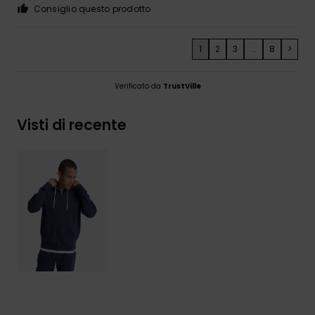
Consiglio questo prodotto
1
2
3
...
8
>
Verificato da
TrustVille
Visti di recente