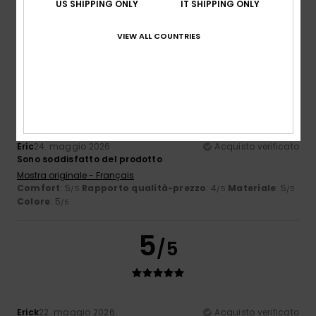
US SHIPPING ONLY
IT SHIPPING ONLY
Comfort
: 4
Rapporto qualità-prezzo
: 5
Taglia
: Grande
/5
/5
Materiale
: 5
Colore
: 4
/5
/5
VIEW ALL COUNTRIES
Consiglio questo prodotto
5
/5
Eric
24. maggio 2026
Acquisto verificato
Sono soddisfatto del prodotto
Mostra originale - Français
Comfort
: 5
Rapporto qualità-prezzo
: 4
Materiale
: 5
/5
/5
/5
Colore
: 5
/5
5
/5
Erick
22. maggio 2026
Acquisto verificato