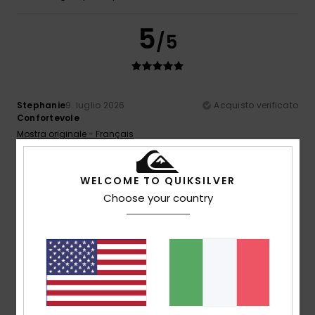
5
/5
Stephanie
9. luglio 2026
Acquisto verificato
Confortevole
Mostra originale - Français
Comfort
: 5
Rapporto qualità-prezzo
: 5
Taglia
: Taglia
/5
/5
perfetta
Materiale
: 5
Colore
: 5
/5
/5
Consiglio questo prodotto
WELCOME TO QUIKSILVER
Choose your country
5
/5
Stephane
6. luglio 2026
Acquisto verificato
Un prodotto davvero bello
Mostra originale - Français