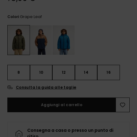
e accedi al
nostro
modulo di
Grape Leaf
Colori
contatto.
Consulta
le FAQ
8
10
12
14
16
Consulta la guida alle taglie
Aggiungi al carrello
Consegna a casa o presso un punto di
ritiro