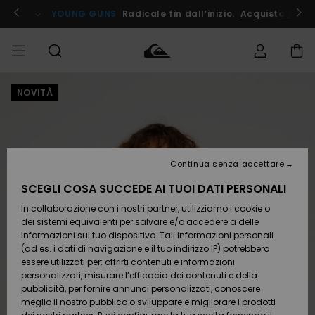
Salta
alle
ito !
YOUNG GUNS
Radicale fin dall’inizio.
Acquista Ora
informazioni
sul
prodotto
NOVITÀ
Accedi al tuo
UOMO
Abbigliamento
Abbigliamento
Shop
Surf Shop
Snow
Outlet
ordine
Uomo
Shop
Uomo
Uomo
BAMBINO
Spedizione
Accessori
Accessori
Nuovi
arrivi
Surf Shop
Outlet
Continua senza accettare
DONNA
Bambino
Snow
Bambino
Resi
Shop
SCEGLI COSA SUCCEDE AI TUOI DATI PERSONALI
Calzature
Calzature
Bambino
In collaborazione con i nostri partner, utilizziamo i cookie o
e
e
Da
SURF
Pagamento
infradito
infradito
Scoprire
Highlights
Outlet
dei sistemi equivalenti per salvare e/o accedere a delle
Donna
informazioni sul tuo dispositivo. Tali informazioni personali
SNOW
Snow
(ad es. i dati di navigazione e il tuo indirizzo IP) potrebbero
Buono regalo
Shop
essere utilizzati per: offrirti contenuti e informazioni
Surf /
Surf /
Snow
Comunità
Donna
personalizzati, misurare l’efficacia dei contenuti e della
Acqua
Acqua
OUTLET
pubblicità, per fornire annunci personalizzati, conoscere
Quiksilver
meglio il nostro pubblico o sviluppare e migliorare i prodotti
Freedom