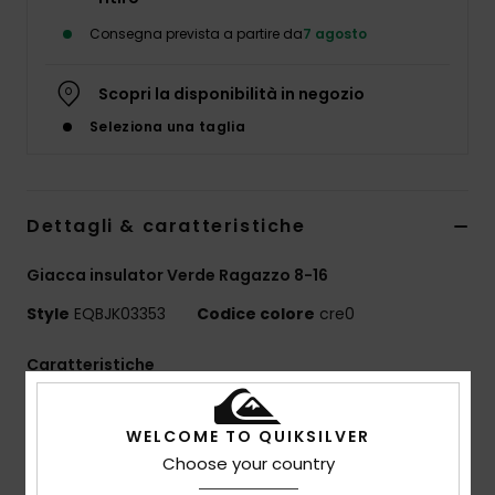
Consegna prevista a partire da
7 agosto
Scopri la disponibilità in negozio
Seleziona una taglia
Dettagli & caratteristiche
Giacca insulator Verde Ragazzo 8-16
Style
EQBJK03353
Codice colore
cre0
Caratteristiche
Tecnologia Quiksilver DryFlight®
WELCOME TO QUIKSILVER
Valutazione WarmFlight®:
3/3
Choose your country
Peso di riempimento:
[220 g/m2]
MADE BETTER