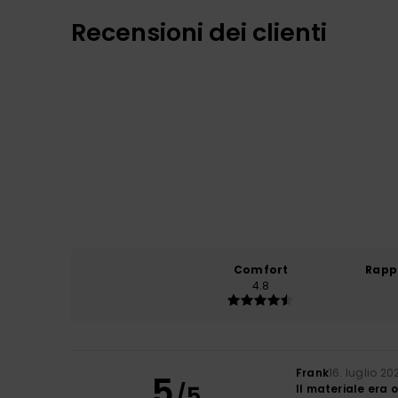
Recensioni dei clienti
Comfort
Rapp
4.8
Frank
16. luglio 20
5
/5
Il materiale era o