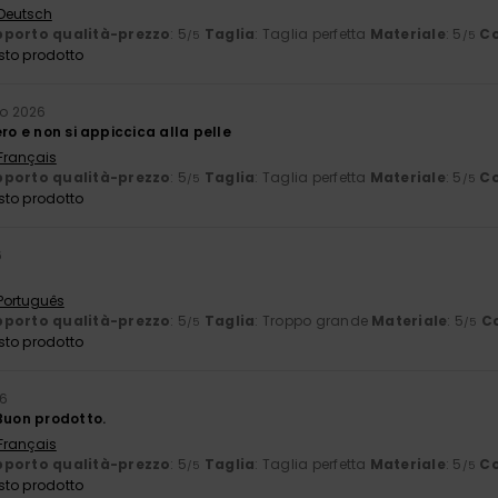
 Deutsch
porto qualità-prezzo
: 5
Taglia
: Taglia perfetta
Materiale
: 5
Co
/5
/5
sto prodotto
lio 2026
ero e non si appiccica alla pelle
 Français
porto qualità-prezzo
: 5
Taglia
: Taglia perfetta
Materiale
: 5
Co
/5
/5
sto prodotto
6
 Português
porto qualità-prezzo
: 5
Taglia
: Troppo grande
Materiale
: 5
C
/5
/5
sto prodotto
26
 Buon prodotto.
 Français
porto qualità-prezzo
: 5
Taglia
: Taglia perfetta
Materiale
: 5
Co
/5
/5
sto prodotto