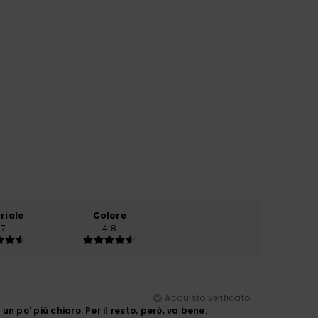
riale
Colore
.7
4.8
Acquisto verificato
n po’ più chiaro. Per il resto, però, va bene.