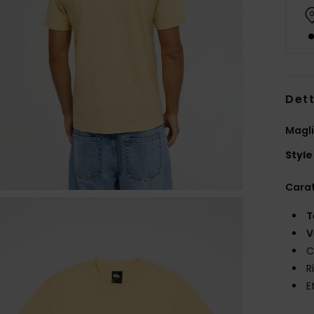
Dett
Magli
Style
Carat
T
V
C
R
E