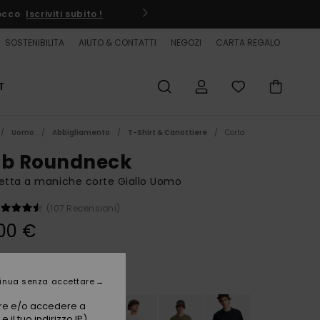
SOSTENIBILITA
AIUTO & CONTATTI
NEGOZI
CARTA REGALO
T
Uomo
Abbigliamento
T-Shirt & Canottiere
Corta
ub Roundneck
etta a maniche corte Giallo Uomo
(107 Recensioni)
00 €
Straw
i
inua senza accettare
vare e/o accedere a
 il tuo indirizzo IP)