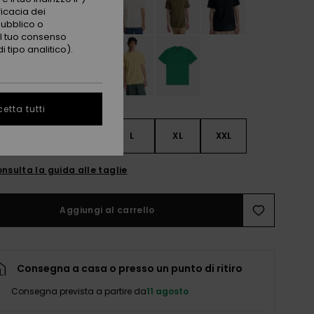
ficacia dei
pubblico o
 il tuo consenso
 tipo analitico).
etta tutti
S
S
M
L
XL
XXL
nsulta la guida alle taglie
Aggiungi al carrello
Consegna a casa o presso un punto di ritiro
Consegna prevista a partire da
11 agosto