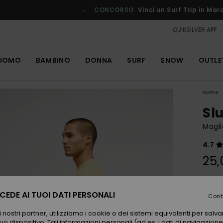
CONCORSO
Vinci un Surf Trip in Marocco
Iscriviti subito !
QUIKSILVER APP
UOMO
BAMBINO
DONNA
SURF
SNOW
OUTLE
Home
Sl
Magli
4.7
25,
Color
EDE AI TUOI DATI PERSONALI
Cont
 nostri partner, utilizziamo i cookie o dei sistemi equivalenti per sal
uo dispositivo. Tali informazioni personali (ad es. i dati di navigazione e