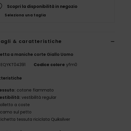
Scopri la disponibilità in negozio
Seleziona una taglia
agli & caratteristiche
etta a maniche corte Giallo Uomo
EQYKT04391
Codice colore
yfm0
teristiche
essuto:
cotone fiammato
estibilità:
vestibilità regular
olletto a coste
icamo sul petto
tichetta tessuta riciclata Quiksilver