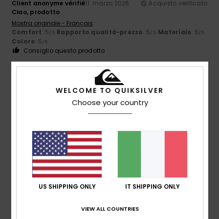
Client anonyme vérifié
11. marzo 2026
Acquisto verificato
Ciao, prodotto
Mostra originale - Français
Comfort
: 5
Rapporto qualità-prezzo
: 5
Materiale
: 5
/5
/5
/5
Colore
: 5
/5
Consiglio questo prodotto
5
/5
WELCOME TO QUIKSILVER
Choose your country
João
9. marzo 2026
Acquisto verificato
Ottima qualità dei materiali, dei colori e ottimo prezzo.
Mostra originale - Português
Comfort
: 5
Rapporto qualità-prezzo
: 4
Taglia
: Taglia
/5
/5
perfetta
Materiale
: 5
Colore
: 5
/5
/5
Consiglio questo prodotto
US SHIPPING ONLY
IT SHIPPING ONLY
5
/5
VIEW ALL COUNTRIES