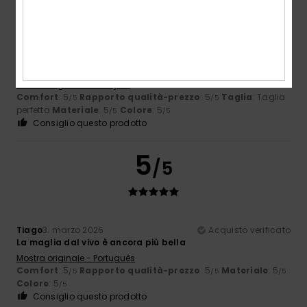
Client anonyme vérifié
3. marzo 2026
Acquisto verificato
Camicia comoda da indossare con un ottimo rapporto
qualità-prezzo
Mostra originale - Français
Comfort
: 5
Rapporto qualità-prezzo
: 5
Taglia
: Taglia
/5
/5
perfetta
Materiale
: 5
Colore
: 5
/5
/5
Consiglio questo prodotto
5
/5
Tiago
3. marzo 2026
Acquisto verificato
La maglia dal vivo è ancora più bella
Mostra originale - Português
Comfort
: 5
Rapporto qualità-prezzo
: 5
Materiale
: 5
/5
/5
/5
Colore
: 5
/5
Consiglio questo prodotto