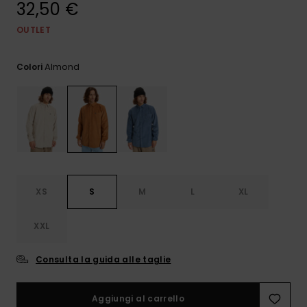
32,50 €
e accedi al
nostro
modulo di
OUTLET
contatto.
Almond
Colori
Consulta
le FAQ
XS
S
M
L
XL
XXL
Consulta la guida alle taglie
Aggiungi al carrello