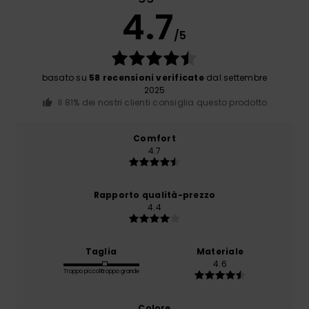
4.7
/5
basato su
58 recensioni verificate
dal settembre
2025
Il 81% dei nostri clienti consiglia questo prodotto
Comfort
4.7
Rapporto qualità-prezzo
4.4
Taglia
Materiale
4.6
Troppo piccolo
Troppo grande
Colore