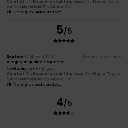
Comfort
: 5
Rapporto qualità-prezzo
: 4
Taglia
: Taglia
/5
/5
perfetta
Materiale
: 5
Colore
: 5
/5
/5
Consiglio questo prodotto
5
/5
Baptiste
16. febbraio 2026
Acquisto verificato
Il taglio, la qualità e il prezzo
Mostra originale - Français
Comfort
: 5
Rapporto qualità-prezzo
: 5
Taglia
: Taglia
/5
/5
perfetta
Materiale
: 5
Colore
: 5
/5
/5
Consiglio questo prodotto
4
/5