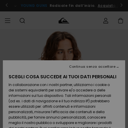
Salta
alle
ito !
YOUNG GUNS
Radicale fin dall’inizio.
Acquista Ora
informazioni
sul
prodotto
Accedi al tuo
UOMO
Abbigliamento
Abbigliamento
Shop
Surf Shop
Snow
Outlet
ordine
Uomo
Shop
Uomo
Uomo
BAMBINO
Spedizione
Accessori
Accessori
Nuovi
arrivi
Surf Shop
Outlet
Continua senza accettare
DONNA
Bambino
Snow
Bambino
Resi
Shop
SCEGLI COSA SUCCEDE AI TUOI DATI PERSONALI
Calzature
Calzature
Bambino
In collaborazione con i nostri partner, utilizziamo i cookie o
e
e
Da
SURF
Pagamento
infradito
infradito
Scoprire
Highlights
Outlet
dei sistemi equivalenti per salvare e/o accedere a delle
Donna
informazioni sul tuo dispositivo. Tali informazioni personali
SNOW
Snow
(ad es. i dati di navigazione e il tuo indirizzo IP) potrebbero
Buono regalo
Shop
essere utilizzati per: offrirti contenuti e informazioni
Surf /
Surf /
Snow
Comunità
Donna
personalizzati, misurare l’efficacia dei contenuti e della
Acqua
Acqua
OUTLET
pubblicità, per fornire annunci personalizzati, conoscere
Quiksilver
meglio il nostro pubblico o sviluppare e migliorare i prodotti
Freedom