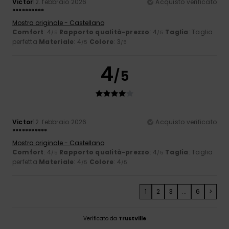
Victor
12. febbraio 2026
Acquisto verificato
**********
Mostra originale - Castellano
Comfort
: 4
Rapporto qualità-prezzo
: 4
Taglia
: Taglia
/5
/5
perfetta
Materiale
: 4
Colore
: 3
/5
/5
4
/5
Victor
12. febbraio 2026
Acquisto verificato
***********
Mostra originale - Castellano
Comfort
: 4
Rapporto qualità-prezzo
: 4
Taglia
: Taglia
/5
/5
perfetta
Materiale
: 4
Colore
: 4
/5
/5
1
2
3
...
6
>
Verificato da
TrustVille