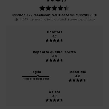
/5
basato su
22 recensioni verificate
dal febbraio 2026
Il 64% dei nostri clienti consiglia questo prodotto
Comfort
4.7
Rapporto qualità-prezzo
4.6
Taglia
Materiale
4.6
Troppo piccolo
Troppo grande
Colore
4.7