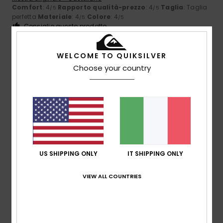
Comfort
: 4
Rapporto qualità-prezzo
: 4
Taglia
: Taglia
/5
/5
perfetta
Materiale
: 4
Colore
: 4
/5
/5
Consiglio questo prodotto
5
/5
WELCOME TO QUIKSILVER
Choose your country
Jacqueline
9. luglio 2026
Acquisto verificato
Niente da dire
Mostra originale - Français
Comfort
: 5
Rapporto qualità-prezzo
: 5
Taglia
: Troppo
/5
/5
grande
Materiale
: 5
Colore
: 5
/5
/5
Consiglio questo prodotto
US SHIPPING ONLY
IT SHIPPING ONLY
5
VIEW ALL COUNTRIES
/5