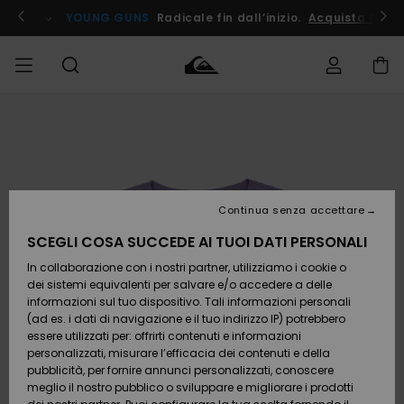
Salta
alle
ito !
YOUNG GUNS
Radicale fin dall’inizio.
Acquista Ora
informazioni
sul
prodotto
Accedi al tuo
UOMO
Abbigliamento
Abbigliamento
Shop
Surf Shop
Snow
Outlet
ordine
Uomo
Shop
Uomo
Uomo
BAMBINO
Spedizione
Accessori
Accessori
Nuovi
arrivi
Surf Shop
Outlet
Continua senza accettare
DONNA
Bambino
Snow
Bambino
Resi
Shop
SCEGLI COSA SUCCEDE AI TUOI DATI PERSONALI
Calzature
Calzature
Bambino
In collaborazione con i nostri partner, utilizziamo i cookie o
e
e
Da
SURF
Pagamento
infradito
infradito
Scoprire
Highlights
Outlet
dei sistemi equivalenti per salvare e/o accedere a delle
Donna
informazioni sul tuo dispositivo. Tali informazioni personali
SNOW
Snow
(ad es. i dati di navigazione e il tuo indirizzo IP) potrebbero
Buono regalo
Shop
essere utilizzati per: offrirti contenuti e informazioni
Surf /
Surf /
Snow
Comunità
Donna
personalizzati, misurare l’efficacia dei contenuti e della
Acqua
Acqua
OUTLET
pubblicità, per fornire annunci personalizzati, conoscere
Quiksilver
meglio il nostro pubblico o sviluppare e migliorare i prodotti
Freedom