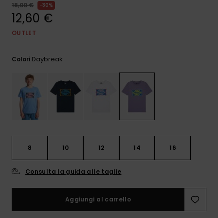
e accedi al
18,00 €
30%
nostro
12,60 €
modulo di
contatto.
OUTLET
Consulta
le FAQ
Daybreak
Colori
8
10
12
14
16
Consulta la guida alle taglie
Aggiungi al carrello