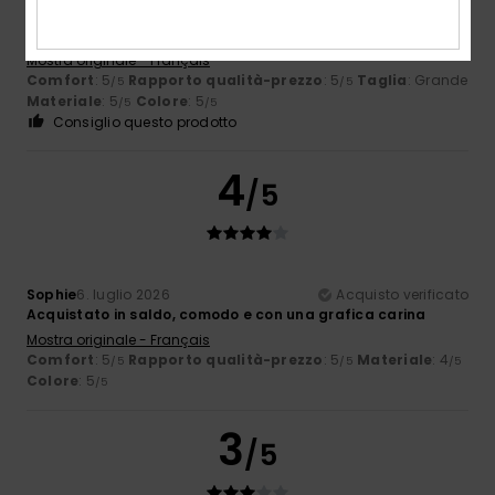
Rosa
8. luglio 2026
Acquisto verificato
perché mi è piaciuto e il cotone è di buona qualità
Mostra originale - Français
Comfort
: 5
Rapporto qualità-prezzo
: 5
Taglia
: Grande
/5
/5
Materiale
: 5
Colore
: 5
/5
/5
Consiglio questo prodotto
4
/5
Sophie
6. luglio 2026
Acquisto verificato
Acquistato in saldo, comodo e con una grafica carina
Mostra originale - Français
Comfort
: 5
Rapporto qualità-prezzo
: 5
Materiale
: 4
/5
/5
/5
Colore
: 5
/5
3
/5