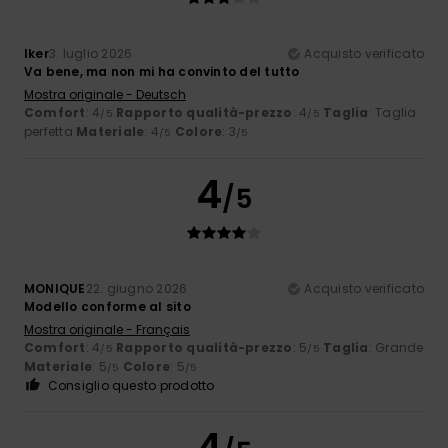
Iker
3. luglio 2026
Acquisto verificato
Va bene, ma non mi ha convinto del tutto
Mostra originale - Deutsch
Comfort
: 4
Rapporto qualità-prezzo
: 4
Taglia
: Taglia
/5
/5
perfetta
Materiale
: 4
Colore
: 3
/5
/5
4
/5
MONIQUE
22. giugno 2026
Acquisto verificato
Modello conforme al sito
Mostra originale - Français
Comfort
: 4
Rapporto qualità-prezzo
: 5
Taglia
: Grande
/5
/5
Materiale
: 5
Colore
: 5
/5
/5
Consiglio questo prodotto
4