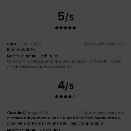
5
/5
Sara
17. luglio 2026
Acquisto verificato
Buona qualità
Mostra originale - Português
Comfort
: 5
Rapporto qualità-prezzo
: 5
Taglia
: Taglia
/5
/5
perfetta
Materiale
: 5
Colore
: 4
/5
/5
4
/5
Claudia
13. luglio 2026
Acquisto verificato
a causa del problema con il buono che mi avevano dato e
che non è mai stato valido per il mio compleanno
Mostra originale - Castellano