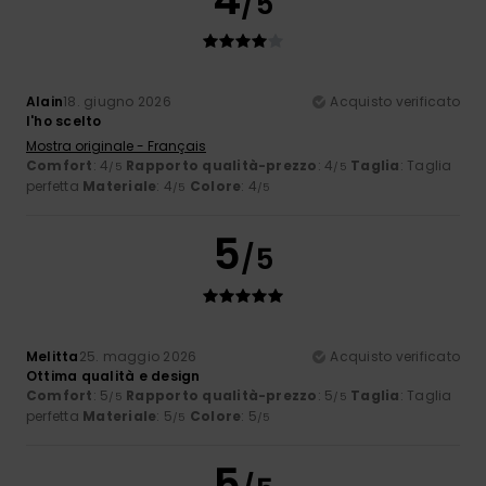
/5
Alain
18. giugno 2026
Acquisto verificato
l'ho scelto
Mostra originale - Français
Comfort
: 4
Rapporto qualità-prezzo
: 4
Taglia
: Taglia
/5
/5
perfetta
Materiale
: 4
Colore
: 4
/5
/5
5
/5
Melitta
25. maggio 2026
Acquisto verificato
Ottima qualità e design
Comfort
: 5
Rapporto qualità-prezzo
: 5
Taglia
: Taglia
/5
/5
perfetta
Materiale
: 5
Colore
: 5
/5
/5
5