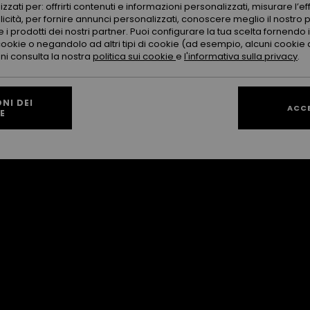
zzati per: offrirti contenuti e informazioni personalizzati, misurare l’ef
i lo swell riesce a doppiare il molo,
licità, per fornire annunci personalizzati, conoscere meglio il nostro 
migliore per valutare le serie in arrivo. Un
 i prodotti dei nostri partner. Puoi configurare la tua scelta fornendo
to e ottimizzare la sessione prima di infilare la
cookie o negandolo ad altri tipi di cookie (ad esempio, alcuni cookie di
oni consulta la nostra
politica sui cookie
e
l'informativa sulla privacy
.
NI DEI
ACC
E