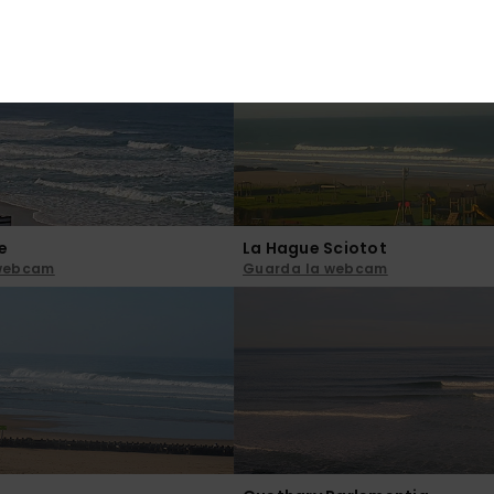
 webcam
Guarda la webcam
e
La Hague Sciotot
 webcam
Guarda la webcam