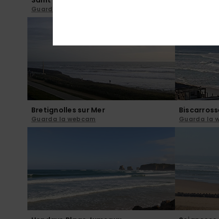
Guarda la webcam
Guarda la
Bretignolles sur Mer
Biscarross
Guarda la webcam
Guarda la