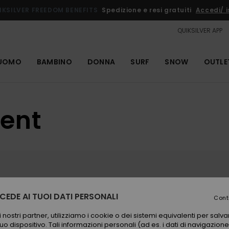
IKSILVER FREEDOM BENEFITS
Spedizione e resi gratuiti
Accedi/ is
QUIKSILVER APP
UOMO
BAMBINO
DONNA
SURF
SNOW
OUTLE
ent
bunker, Le Prévent a Capbreton è lo spot di
EDE AI TUOI DATI PERSONALI
Cont
to beach break atipico offre un'alternativa
ano il nord o il vento di sud rovina le
 nostri partner, utilizziamo i cookie o dei sistemi equivalenti per sal
no logicamente più piccole e morbide, la
uo dispositivo. Tali informazioni personali (ad es. i dati di navigazione e
ese con sezioni divertenti e ben disegnate.