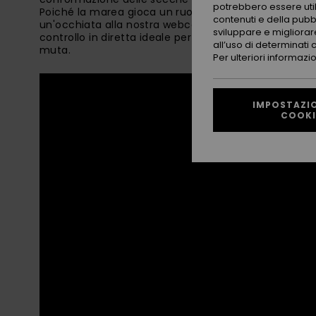
potrebbero essere utili
Poiché la marea gioca un ruolo cruciale nel modo in cu
contenuti e della pubb
un'occhiata alla nostra webcam del Prévent è il modo 
sviluppare e migliorare
controllo in diretta ideale per trovare il momento gius
all’uso di determinati 
muta.
Per ulteriori informazi
IMPOSTAZIO
COOKI