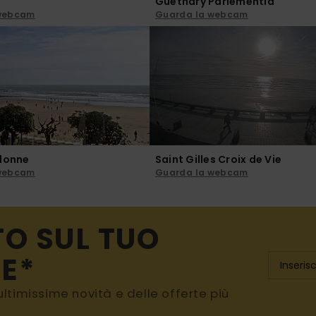
Guethary Parlementia
 webcam
Guarda la webcam
Olonne
Saint Gilles Croix de Vie
 webcam
Guarda la webcam
TO SUL TUO
E*
e ultimissime novità e delle offerte più