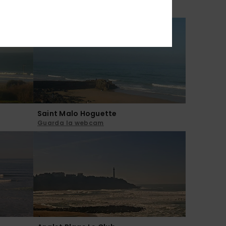
Guarda la webcam
Saint Malo Hoguette
Guarda la webcam