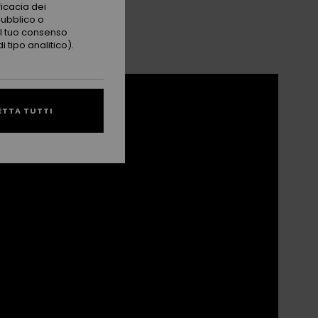
ficacia dei
pubblico o
 il tuo consenso
 tipo analitico).
ETTA TUTTI