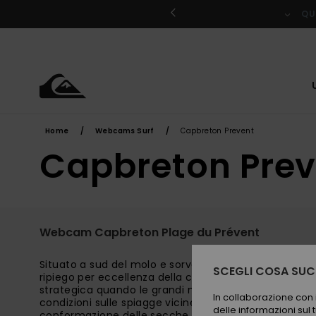
Salta
al
QU
contenuto
Home
Webcams Surf
Capbreton Prevent
Capbreton Prev
Webcam Capbreton Plage du Prévent
Situato a sud del molo e sorvegliato dai suoi iconici 
SCEGLI COSA SUCC
ripiego per eccellenza della costa delle Landes. Ques
strategica quando le grandi mareggiate invernali satur
In collaborazione con i
condizioni sulle spiagge vicine. Sebbene le onde sia
delle informazioni sul t
conformazione delle secche regala spesso belle sorpr