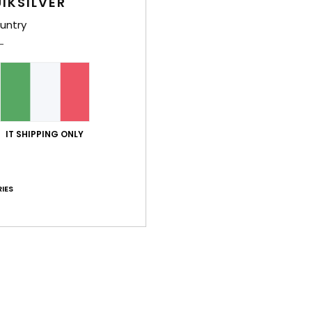
IKSILVER
untry
IT SHIPPING ONLY
aillac
Lacanau
 webcam
Guarda la webcam
IES
a Grande Plage
La Hague Siouville