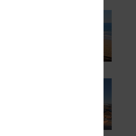
Vieux Boucau
Guarda la webcam
Palavas les Flots