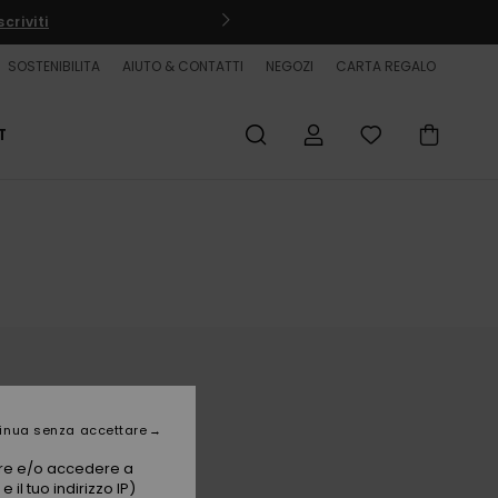
criviti
SOSTENIBILITA
AIUTO & CONTATTI
NEGOZI
CARTA REGALO
T
inua senza accettare
vare e/o accedere a
 il tuo indirizzo IP)