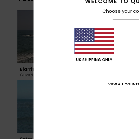
WELCOME TO QU
Choose your co
US SHIPPING ONLY
Biarritz Côte des Basques
Royan Pont
Guarda la webcam
Guarda la
VIEW ALL COUNTR
Saint Jean de Luz Sainte Barbe
Biarritz L