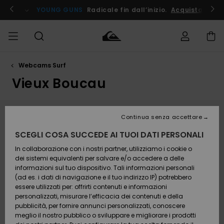
Salta
al
ito !
YOUNG GUNS
Radicale fin dall’inizio.
Acquista Ora
contenuto
Webcams Surf
Accedi al tuo
UOMO
Abbigliamento
Abbigliamento
Shop
Surf Shop
Snow
Outlet
ordine
Uomo
Shop
Uomo
Vieux Boucau
Uomo
BAMBINO
Spedizione
Accessori
Accessori
Nuovi
arrivi
Surf Shop
Outlet
Webcam Vieux Boucau
Continua senza accettare
DONNA
Bambino
Snow
Bambino
Resi
Shop
SCEGLI COSA SUCCEDE AI TUOI DATI PERSONALI
Calzature
Calzature
Situato nel cuore delle Landes, lo spot di Vieux-
Bambino
e
e
Da
SURF
Boucau è rinomato per la qualità delle sue secche,
In collaborazione con i nostri partner, utilizziamo i cookie o
Pagamento
infradito
infradito
Scoprire
Highlights
Outlet
spesso modellate dalla foce del Courant de Soustons.
dei sistemi equivalenti per salvare e/o accedere a delle
Donna
Questo beach break landese offre onde potenti e
informazioni sul tuo dispositivo. Tali informazioni personali
SNOW
Snow
cangianti, capaci di regalare solide sezioni di tubi
(ad es. i dati di navigazione e il tuo indirizzo IP) potrebbero
Buono regalo
Shop
quando lo swell incontra un vento offshore da est.
essere utilizzati per: offrirti contenuti e informazioni
Surf /
Surf /
Snow
Comunità
Donna
Come in tutta la Côte d’Argent, la conformazione
personalizzati, misurare l’efficacia dei contenuti e della
Acqua
Acqua
OUTLET
delle "baïnes" si evolve con le tempeste, rendendo lo
pubblicità, per fornire annunci personalizzati, conoscere
Quiksilver
spot tanto tecnico quanto emozionante. Un controllo
meglio il nostro pubblico o sviluppare e migliorare i prodotti
Freedom
sulla nostra webcam di Vieux-Boucau è essenziale