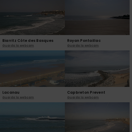
e accedi al
nostro
modulo di
contatto.
Consulta
le FAQ
Biarritz Côte des Basques
Royan Pontaillac
Guarda la webcam
Guarda la webcam
Lacanau
Capbreton Prevent
Guarda la webcam
Guarda la webcam