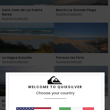
Saint Jean de Luz Sainte
Biarritz La Grande Plage
Barbe
Guarda la webcam
Guarda la webcam
La Hague Siouville
Palavas les Flots
Guarda la webcam
Guarda la webcam
WELCOME TO QUIKSILVER
Choose your country
Bretignolles sur Mer
Biscarrosse
Guarda la webcam
Guarda la webcam