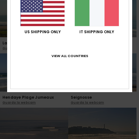
US SHIPPING ONLY
IT SHIPPING ONLY
La Hague Sciotot
Saint Malo Hoguette
Guarda la webcam
Guarda la webcam
VIEW ALL COUNTRIES
Hendaye Plage Jumeaux
Seignosse
Guarda la webcam
Guarda la webcam