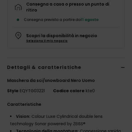
Consegna a casa o presso un punto di
ritiro
Consegna prevista a partire da
11 agosto
Scopri la disponibilità in negozio
Seleziona il mio negozio
Dettagli & caratteristiche
Maschera da sci/snowboard Nero Uomo
Style
EQYTG03221
Codice colore
kte0
Caratteristiche
Vision:
Colour Luxe Cylindrical double lens
technology Sonar powered by ZEISS®
Tecnologia della montatura:
Connessione rapida