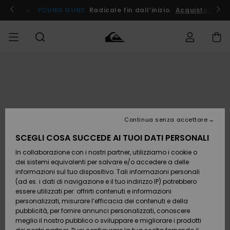
Salta
alle
ito !
YOUNG GUNS
Radicale fin dall’inizio.
Acquista Ora
informazioni
sul
prodotto
Accedi al tuo
UOMO
Abbigliamento
Abbigliamento
Shop
Surf Shop
Snow
Outlet
ordine
Uomo
Shop
Uomo
Uomo
BAMBINO
Spedizione
Accessori
Accessori
Nuovi
arrivi
Surf Shop
Outlet
Continua senza accettare
DONNA
Bambino
Snow
Bambino
Resi
Shop
SCEGLI COSA SUCCEDE AI TUOI DATI PERSONALI
Calzature
Calzature
Bambino
In collaborazione con i nostri partner, utilizziamo i cookie o
e
e
Da
SURF
Pagamento
infradito
infradito
Scoprire
Highlights
Outlet
dei sistemi equivalenti per salvare e/o accedere a delle
Donna
informazioni sul tuo dispositivo. Tali informazioni personali
SNOW
Snow
(ad es. i dati di navigazione e il tuo indirizzo IP) potrebbero
Buono regalo
Shop
essere utilizzati per: offrirti contenuti e informazioni
Surf /
Surf /
Snow
Comunità
Donna
personalizzati, misurare l’efficacia dei contenuti e della
Acqua
Acqua
OUTLET
pubblicità, per fornire annunci personalizzati, conoscere
Quiksilver
meglio il nostro pubblico o sviluppare e migliorare i prodotti
Freedom