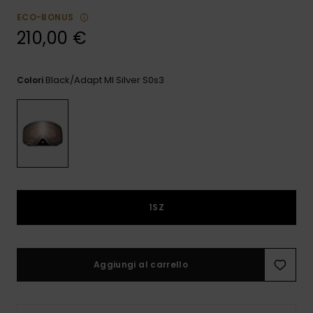
e accedi al
ECO-BONUS
nostro
modulo di
210,00 €
contatto.
Consulta
Black/adapt Ml Silver S0s3
le FAQ
Colori
1SZ
Aggiungi al carrello