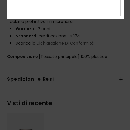
categoria 3 e lente aggiuntiva di categoria 1
Confezione:
Custodia semirigida termoformata con
calzino protettivo in microfibra
Garanzia:
2 anni
Standard:
certificazione EN 174
Scarica la
Dichiarazione Di Conformità
Composizione
[Tessuto principale] 100% plastica
Spedizioni e Resi
Visti di recente