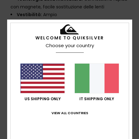
con magnete, facile sostituzione delle lenti
Vestibilità:
Ampio
Realizzato meglio:
FINO AL 30% DI BASE BIO O
MATERIA PRIMA RICICLATA
WELCOME TO QUIKSILVER
Composizione:
Montatura: contenuto a base
Choose your country
biologica (15%), TPU (85%) a iniezione senza vernici o
smalti
Fascia:
60% nylon riciclato, 20% poliestere, 20%
gomma
comodità:
imbottitura a doppia densità con pile per
il massimo comfort
Altezza cinturino larga con impugnatura interna in
US SHIPPING ONLY
IT SHIPPING ONLY
silicone
Trattamento lenti:
Lente anti-distorsione e
VIEW ALL COUNTRIES
infrangibile con trattamento anti-appannamento e
anti-graffio
Aperture: rete filtrante classica
Protezione UV:
100% protezione UV - filtro di