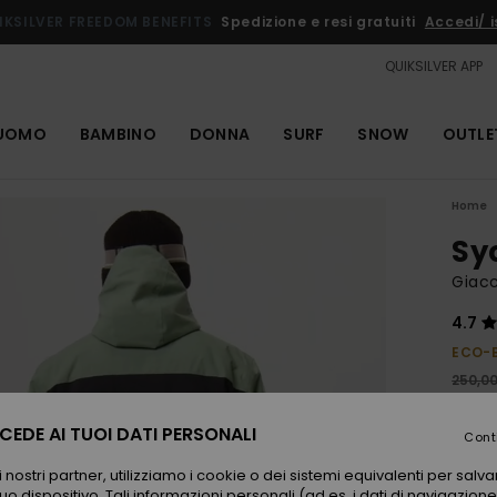
IKSILVER FREEDOM BENEFITS
Spedizione e resi gratuiti
Accedi/ is
QUIKSILVER APP
UOMO
BAMBINO
DONNA
SURF
SNOW
OUTLE
Home
Sy
Giac
4.7
ECO-
250,0
125
EDE AI TUOI DATI PERSONALI
Cont
OUTL
 nostri partner, utilizziamo i cookie o dei sistemi equivalenti per sal
uo dispositivo. Tali informazioni personali (ad es. i dati di navigazione e