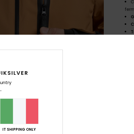
C
fer
G
C
T
T
2
T
G
V
IKSILVER
P
untry
Comp
Sped
IT SHIPPING ONLY