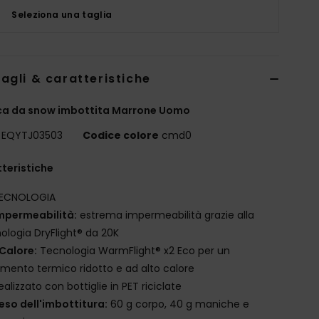
Seleziona una taglia
agli & caratteristiche
ca da snow imbottita Marrone Uomo
EQYTJ03503
Codice colore
cmd0
teristiche
ECNOLOGIA
mpermeabilità:
estrema impermeabilità grazie alla
ologia DryFlight® da 20K
Calore:
Tecnologia WarmFlight® x2 Eco per un
amento termico ridotto e ad alto calore
ealizzato con bottiglie in PET riciclate
eso dell'imbottitura:
60 g corpo, 40 g maniche e