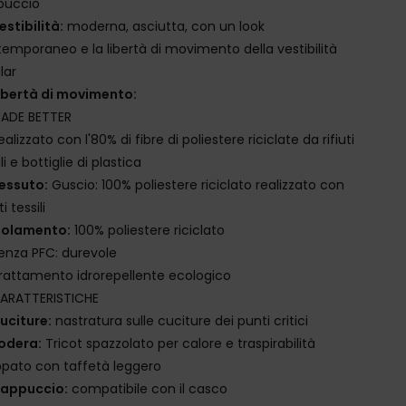
puccio
estibilità:
moderna, asciutta, con un look
emporaneo e la libertà di movimento della vestibilità
lar
ibertà di movimento:
ADE BETTER
ealizzato con l'80% di fibre di poliestere riciclate da rifiuti
li e bottiglie di plastica
essuto:
Guscio: 100% poliestere riciclato realizzato con
i tessili
solamento:
100% poliestere riciclato
enza PFC: durevole
rattamento idrorepellente ecologico
ARATTERISTICHE
uciture:
nastratura sulle cuciture dei punti critici
odera:
Tricot spazzolato per calore e traspirabilità
pato con taffetà leggero
appuccio:
compatibile con il casco