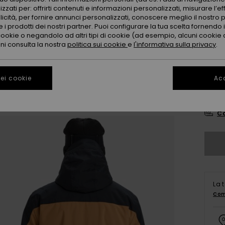
Color
zzati per: offrirti contenuti e informazioni personalizzati, misurare l’ef
licità, per fornire annunci personalizzati, conoscere meglio il nostro 
 i prodotti dei nostri partner. Puoi configurare la tua scelta fornendo
cookie o negandolo ad altri tipi di cookie (ad esempio, alcuni cookie di
oni consulta la nostra
politica sui cookie
e
l'informativa sulla privacy
.
ei cookie
Acc
X
Co
La 
Com