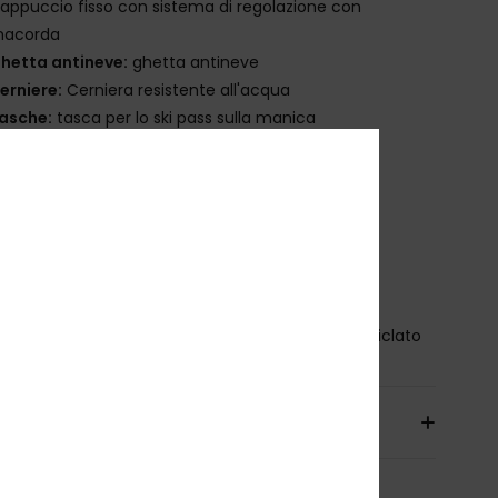
appuccio fisso con sistema di regolazione con
macorda
hetta antineve:
ghetta antineve
erniere:
Cerniera resistente all'acqua
asche:
tasca per lo ski pass sulla manica
asca sul petto
 tasche scaldamani
aschino multimediale interno
rande tasca interna in rete
entilazione:
prese d'aria in rete sotto le braccia
olsini:
Ghette polsi elasticizzate integrate
osizione
[Tessuto principale] 100% poliestere riciclato
izioni e Resi