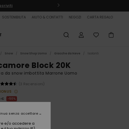
criviti
SOSTENIBILITA
AIUTO & CONTATTI
NEGOZI
CARTA REGALO
T
Snow
Snow Shop Uomo
Giacche da Neve
Isolanti
camore Block 20K
ca da snow imbottita Marrone Uomo
(3 Recensioni)
BONUS
0 €
50%
,00 €
inua senza accettare
ET
vare e/o accedere a
 il tuo indirizzo IP)