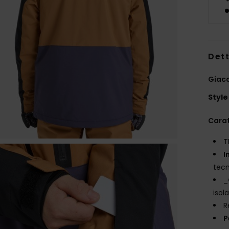
Dett
Giac
Style
Carat
T
I
tecn
_
isol
R
P