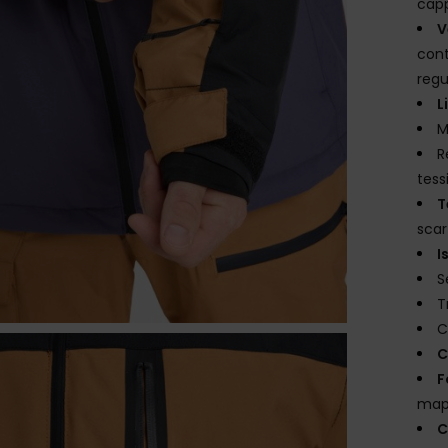
cap
V
cont
regu
L
M
R
tessi
T
scart
I
S
T
C
C
F
map
C