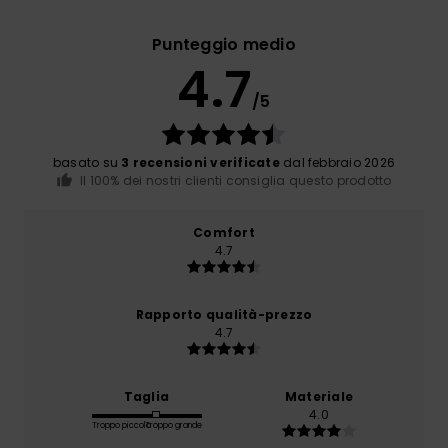
Punteggio medio
4.7
/5
basato su
3 recensioni verificate
dal febbraio 2026
Il 100% dei nostri clienti consiglia questo prodotto
Comfort
4.7
Rapporto qualità-prezzo
4.7
Taglia
Materiale
4.0
Troppo piccolo
Troppo grande