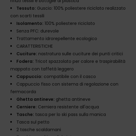
rifiuti tessili e bottiglie di plastica
Tessuto:
Guscio: 100% poliestere riciclato realizzato
con scarti tessili
Isolamento:
100% poliestere riciclato
Senza PFC: durevole
Trattamento idrorepellente ecologico
CARATTERISTICHE
Cuciture:
nastratura sulle cuciture dei punti critici
Fodera:
Tricot spazzolato per calore e traspirabilità
mappato con taffetà leggero
Cappuccio:
compatibile con il casco
Cappuccio fisso con sistema di regolazione con
fermacorda
Ghetta antineve:
ghetta antineve
Cerniere:
Cerniera resistente all'acqua
Tasche:
tasca per lo ski pass sulla manica
Tasca sul petto
2 tasche scaldamani