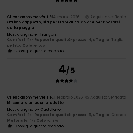
Client anonyme vérifié
14. marzo 2026
Acquisto verificato
Ottimo cappotto, sia per stare al caldo che per ripararsi
dalla pioggia
Mostra originale - Français
Comfort
: 5
Rapporto qualità-prezzo
: 4
Taglia
: Taglia
/5
/5
perfetta
Colore
: 5
/5
Consiglio questo prodotto
4
/5
Client anonyme vérifié
21. febbraio 2026
Acquisto verificato
Mi sembra un buon prodotto
Mostra originale - Castellano
Comfort
: 4
Rapporto qualità-prezzo
: 5
Taglia
: Grande
/5
/5
Materiale
: 4
Colore
: 3
/5
/5
Consiglio questo prodotto