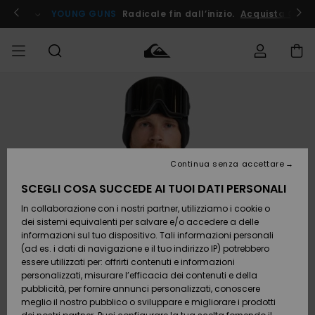
Salta
alle
ito !
YOUNG GUNS
Radicale fin dall’inizio.
Acquista Ora
informazioni
sul
prodotto
Accedi al tuo
UOMO
Abbigliamento
Abbigliamento
Shop
Surf Shop
Snow
Outlet
ordine
Uomo
Shop
Uomo
Uomo
BAMBINO
Spedizione
Accessori
Accessori
Nuovi
arrivi
Surf Shop
Outlet
Continua senza accettare
DONNA
Bambino
Snow
Bambino
Resi
Shop
SCEGLI COSA SUCCEDE AI TUOI DATI PERSONALI
Calzature
Calzature
Bambino
In collaborazione con i nostri partner, utilizziamo i cookie o
e
e
Da
SURF
Pagamento
infradito
infradito
Scoprire
Highlights
Outlet
dei sistemi equivalenti per salvare e/o accedere a delle
Donna
informazioni sul tuo dispositivo. Tali informazioni personali
SNOW
Snow
(ad es. i dati di navigazione e il tuo indirizzo IP) potrebbero
Buono regalo
Shop
essere utilizzati per: offrirti contenuti e informazioni
Surf /
Surf /
Snow
Comunità
Donna
personalizzati, misurare l’efficacia dei contenuti e della
Acqua
Acqua
OUTLET
pubblicità, per fornire annunci personalizzati, conoscere
Quiksilver
meglio il nostro pubblico o sviluppare e migliorare i prodotti
Freedom