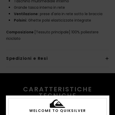
Taschino multimediale interno
Grande tasca interna in rete
Ventilazione:
prese d'aria in rete sotto le braccia
Polsini:
Ghette polsi elasticizzate integrate
Composizione
[Tessuto principale] 100% poliestere
riciclato
Spedizioni e Resi
CARATTERISTICHE
TECNICHE
Rimani al caldo. Rimani all’asciutto. Rimani
WELCOME TO QUIKSILVER
comodo. Per scivolare immersi fino alla vita in