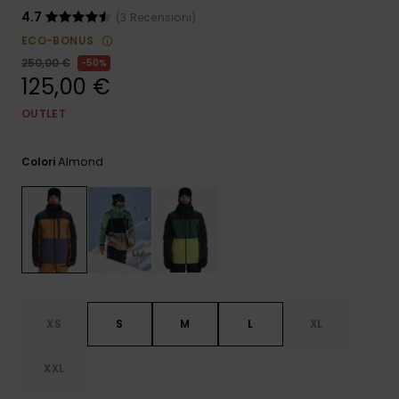
e accedi al
4.7
(3 Recensioni)
nostro
modulo di
ECO-BONUS
contatto.
250,00 €
50%
125,00 €
Consulta
le FAQ
OUTLET
Almond
Colori
XS
S
M
L
XL
XXL