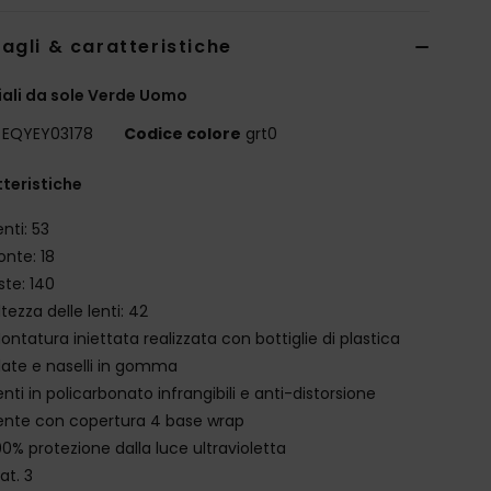
agli & caratteristiche
ali da sole Verde Uomo
EQYEY03178
Codice colore
grt0
teristiche
enti: 53
onte: 18
ste: 140
ltezza delle lenti: 42
ontatura iniettata realizzata con bottiglie di plastica
clate e naselli in gomma
enti in policarbonato infrangibili e anti-distorsione
ente con copertura 4 base wrap
00% protezione dalla luce ultravioletta
at. 3