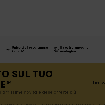
Unisciti al programma
Il nostro impegno
fedeltà
ecologico
TO SUL TUO
E*
e ultimissime novità e delle offerte più
 valida per i nuovi membri - Le condizioni complete sono disponibili nel