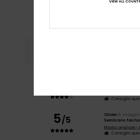
VIEW ALL COUNTR
Comfort
Rapp
4.0
4
Baldini
1. giugno 
/5
Perche mi piaccio
Comfort
: 4
Rap
/5
Consiglio que
5
Olivier
16. maggio
/5
Sembrano fantast
Mostra originale -
Consiglio que