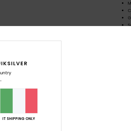
M
C
G
S
Comp
poliet
IKSILVER
Sped
untry
Punteggio medio
IT SHIPPING ONLY