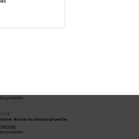
4.3
IES
/5
basato su
3 recensioni verificate
dal marzo 2026
Il 100% dei nostri clienti consiglia questo prodotto
orto qualità-prezzo
Taglia
Mate
4.5
4
Troppo piccolo
Troppo grande
2026
no ma mi sarebbe piaciuto vedere altri colori
porto qualità-prezzo
: 4
Taglia
: Grande
Materiale
: 4
Colore
: 
/5
/5
sto prodotto
 2026
iche. Non le ho ancora provate.
 Français
sto prodotto