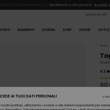
IKSILVER FREEDOM BENEFITS
Spedizione e resi gratuiti
Accedi/ is
QUIKSILVER APP
UOMO
BAMBINO
DONNA
SURF
SNOW
OUTLE
Home
Ta
Occhi
4.3
ECO-
90
EDE AI TUOI DATI PERSONALI
Cont
Color
 nostri partner, utilizziamo i cookie o dei sistemi equivalenti per sal
uo dispositivo. Tali informazioni personali (ad es. i dati di navigazione e