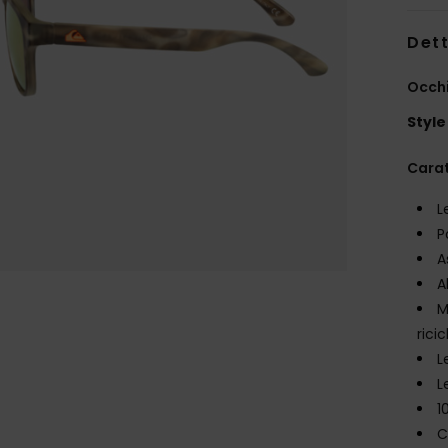
Dett
Occhi
Style
Carat
L
P
A
A
M
rici
L
L
1
C