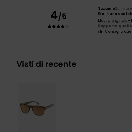
Suzanne
26. marz
4
/5
Era in una scato
Mostra originale -
Rapporto qualit
Consiglio que
Visti di recente