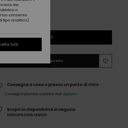
ficacia dei
pubblico o
 il tuo consenso
 tipo analitico).
1SZ
etta tutti
Aggiungi al carrello
Consegna a casa o presso un punto di ritiro
Consegna prevista a partire da
8 agosto
Scopri la disponibilità in negozio
Seleziona il mio negozio