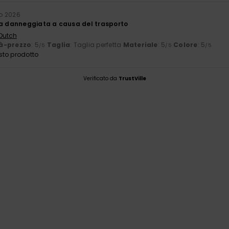
o 2026
la danneggiata a causa del trasporto
 Dutch
à-prezzo
: 5
Taglia
: Taglia perfetta
Materiale
: 5
Colore
: 5
/5
/5
/5
sto prodotto
Verificato da
TrustVille