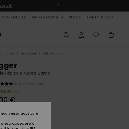
criviti
SOSTENIBILITA
AIUTO & CONTATTI
NEGOZI
CARTA REGALO
T
Uomo
Accessori
Altri Accessori
gger
ali da sole Verde Uomo
(3 Recensioni)
BONUS
,00 €
inua senza accettare
Camo/ml Copper
i
vare e/o accedere a
 il tuo indirizzo IP)