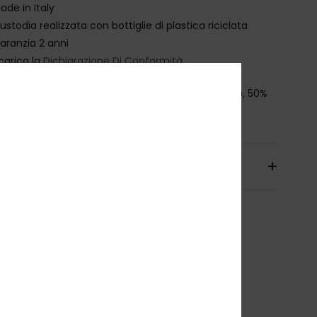
ade in Italy
ustodia realizzata con bottiglie di plastica riciclata
aranzia 2 anni
carica la
Dichiarazione Di Conformità
osizione
[Tessuto principale] 50% policarbonato, 50%
ilene tereftalato (PET) riciclato
izioni e Resi