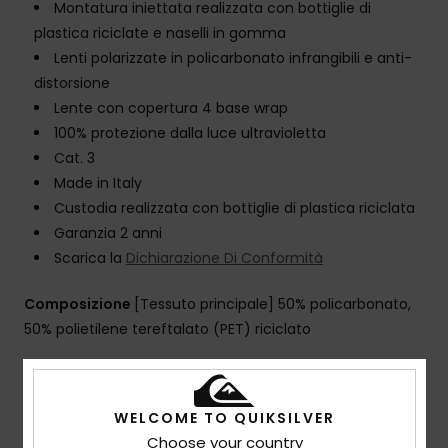
Montatura iniettata realizzata con bottiglie di
plastica riciclate e naselli in gomma
Lenti polarizzate in policarbonato infrangibili e anti-
distorsione
Lente con copertura 4 base wrap
100% protezione dalla luce ultravioletta
Cat. 3
Made in Italy
Custodia realizzata con bottiglie di plastica riciclata
Garanzia 2 anni
Scarica la
Dichiarazione Di Conformità
Composizione
[Tessuto principale] 50% policarbonato,
50% polietilene tereftalato (PET) riciclato
Spedizioni e Resi
WELCOME TO QUIKSILVER
Choose your country