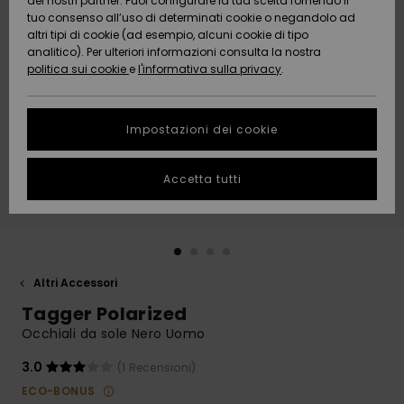
dei nostri partner. Puoi configurare la tua scelta fornendo il
Da
tuo consenso all’uso di determinati cookie o negandolo ad
Snow
Neve
AIUTO &
Scoprire
Protezione
altri tipi di cookie (ad esempio, alcuni cookie di tipo
CONTATTI
dei dati
analitico). Per ulteriori informazioni consulta la nostra
politica sui cookie
e
l'informativa sulla privacy
.
Nuovi
Nuovi
Comunità
SOSTENIBILITA
Guida alle
arrivi
arrivi
taglie
Impostazioni dei cookie
NEGOZI
Da
Da
Avvia una
Accetta tutti
Scoprire
Scoprire
QUIKSILVER
conversazione
APP
per ottenere
la risposta
più rapida
WISHLIST
alla tua
domanda.
Altri Accessori
Avvia una
Tagger Polarized
conversazione
Occhiali da sole Nero Uomo
Trova le
risposte alle
3.0
(1 Recensioni)
domande
ECO-BONUS
più frequenti