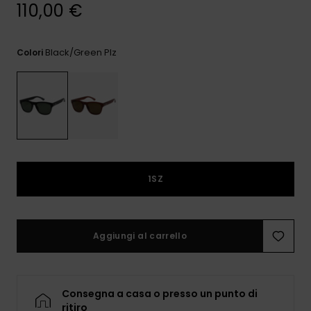
e accedi al
110,00 €
nostro
modulo di
contatto.
Black/green Plz
Colori
Consulta
le FAQ
1SZ
Aggiungi al carrello
Consegna a casa o presso un punto di
ritiro