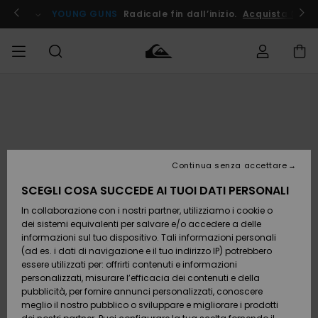
Salta
alle
ito !
YOUNG GUNS
Radicale fin dall’inizio.
Acquista Ora
informazioni
sul
prodotto
Accedi al tuo
UOMO
Abbigliamento
Abbigliamento
Shop
Surf Shop
Snow
Outlet
ordine
Uomo
Shop
Uomo
Uomo
BAMBINO
Spedizione
Accessori
Accessori
Nuovi
arrivi
Surf Shop
Outlet
Continua senza accettare
DONNA
Bambino
Snow
Bambino
Resi
Shop
SCEGLI COSA SUCCEDE AI TUOI DATI PERSONALI
Calzature
Calzature
Bambino
In collaborazione con i nostri partner, utilizziamo i cookie o
e
e
Da
SURF
Pagamento
infradito
infradito
Scoprire
Highlights
Outlet
dei sistemi equivalenti per salvare e/o accedere a delle
Donna
informazioni sul tuo dispositivo. Tali informazioni personali
SNOW
Snow
(ad es. i dati di navigazione e il tuo indirizzo IP) potrebbero
Buono regalo
Shop
essere utilizzati per: offrirti contenuti e informazioni
Surf /
Surf /
Snow
Comunità
Donna
personalizzati, misurare l’efficacia dei contenuti e della
Acqua
Acqua
OUTLET
pubblicità, per fornire annunci personalizzati, conoscere
Quiksilver
meglio il nostro pubblico o sviluppare e migliorare i prodotti
Freedom