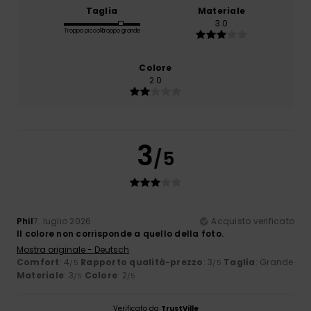
Taglia
Materiale
3.0
Troppo piccolo
Troppo grande
Colore
2.0
3
/5
Phil
7. luglio 2026
Acquisto verificato
Il colore non corrisponde a quello della foto.
Mostra originale - Deutsch
Comfort
: 4
Rapporto qualità-prezzo
: 3
Taglia
: Grande
/5
/5
Materiale
: 3
Colore
: 2
/5
/5
Verificato da
TrustVille