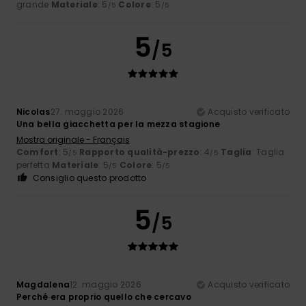
grande
Materiale
: 5
Colore
: 5
/5
/5
5
/5
Nicolas
27. maggio 2026
Acquisto verificato
Una bella giacchetta per la mezza stagione
Mostra originale - Français
Comfort
: 5
Rapporto qualità-prezzo
: 4
Taglia
: Taglia
/5
/5
perfetta
Materiale
: 5
Colore
: 5
/5
/5
Consiglio questo prodotto
5
/5
Magdalena
12. maggio 2026
Acquisto verificato
Perché era proprio quello che cercavo