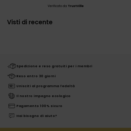
Verificato da
TrustVille
Visti di recente
Spedizione e reso gratuiti per i membri
Reso entro 30 giorni
Unisciti al programma fedeltà
Il nostro impegno ecologico
Pagamento 100% sicuro
Hai bisogno di aiuto?