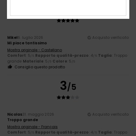
5
/5
Mikel
6. luglio 2026
Acquisto verificato
Mi piace tantissimo
Mostra originale - Castellano
Comfort
: 5
Rapporto qualità-prezzo
: 4
Taglia
: Troppo
/5
/5
grande
Materiale
: 5
Colore
: 5
/5
/5
Consiglio questo prodotto
3
/5
Nicolas
31. maggio 2026
Acquisto verificato
Troppo grande
Mostra originale - Français
Comfort
: 5
Rapporto qualità-prezzo
: 4
Taglia
: Troppo
/5
/5