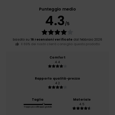
Punteggio medio
4.3
/5
basato su
16 recensioni verificate
dal febbraio 2026
Il 69% dei nostri clienti consiglia questo prodotto
Comfort
4.4
Rapporto qualità-prezzo
4.2
Taglia
Materiale
4.5
Troppo piccolo
Troppo grande