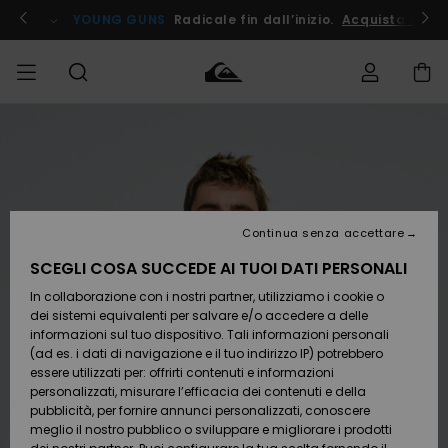
Salta
alle
ito !
YOUNG GUNS
Radicale fin dall’inizio.
Acquista Ora
informazioni
sul
prodotto
Accedi al tuo
UOMO
Abbigliamento
Abbigliamento
Shop
Surf Shop
Snow
Outlet
ordine
Uomo
Shop
Uomo
Uomo
BAMBINO
Spedizione
Accessori
Accessori
Nuovi
arrivi
Surf Shop
Outlet
Continua senza accettare
DONNA
Bambino
Snow
Bambino
Resi
Shop
SCEGLI COSA SUCCEDE AI TUOI DATI PERSONALI
Calzature
Calzature
Bambino
In collaborazione con i nostri partner, utilizziamo i cookie o
e
e
Da
SURF
Pagamento
infradito
infradito
Scoprire
Highlights
Outlet
dei sistemi equivalenti per salvare e/o accedere a delle
Donna
informazioni sul tuo dispositivo. Tali informazioni personali
SNOW
Snow
(ad es. i dati di navigazione e il tuo indirizzo IP) potrebbero
Buono regalo
Shop
essere utilizzati per: offrirti contenuti e informazioni
Surf /
Surf /
Snow
Comunità
Donna
personalizzati, misurare l’efficacia dei contenuti e della
Acqua
Acqua
OUTLET
pubblicità, per fornire annunci personalizzati, conoscere
Quiksilver
meglio il nostro pubblico o sviluppare e migliorare i prodotti
Freedom