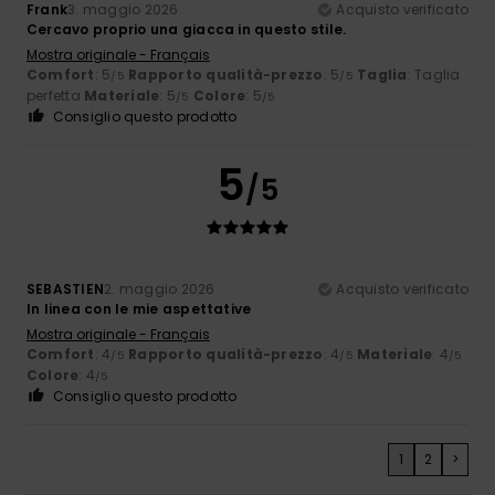
Frank
3. maggio 2026
Acquisto verificato
Cercavo proprio una giacca in questo stile.
Mostra originale - Français
Comfort
: 5
Rapporto qualità-prezzo
: 5
Taglia
: Taglia
/5
/5
perfetta
Materiale
: 5
Colore
: 5
/5
/5
Consiglio questo prodotto
5
/5
SEBASTIEN
2. maggio 2026
Acquisto verificato
In linea con le mie aspettative
Mostra originale - Français
Comfort
: 4
Rapporto qualità-prezzo
: 4
Materiale
: 4
/5
/5
/5
Colore
: 4
/5
Consiglio questo prodotto
1
2
>