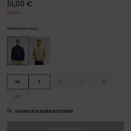
51,00 €
e accedi al
nostro
modulo di
OUTLET
contatto.
Dark Navy
Colori
Consulta
le FAQ
XS
S
M
L
XL
XXL
Consulta la guida alle taglie
Articolo esaurito