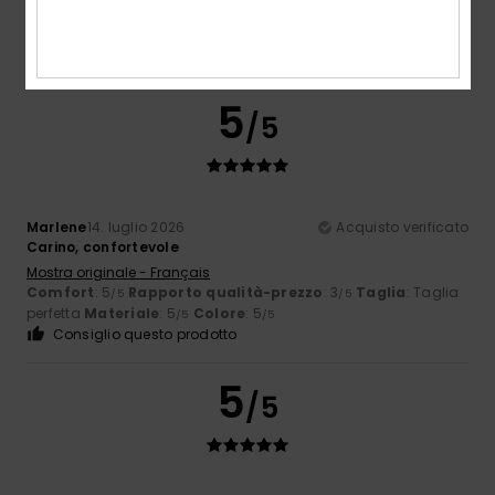
Mostra originale - Castellano
Comfort
: 5
Rapporto qualità-prezzo
: 4
Taglia
: Taglia
/5
/5
perfetta
Materiale
: 5
Colore
: 5
/5
/5
5
/5
Marlene
14. luglio 2026
Acquisto verificato
Carino, confortevole
Mostra originale - Français
Comfort
: 5
Rapporto qualità-prezzo
: 3
Taglia
: Taglia
/5
/5
perfetta
Materiale
: 5
Colore
: 5
/5
/5
Consiglio questo prodotto
5
/5