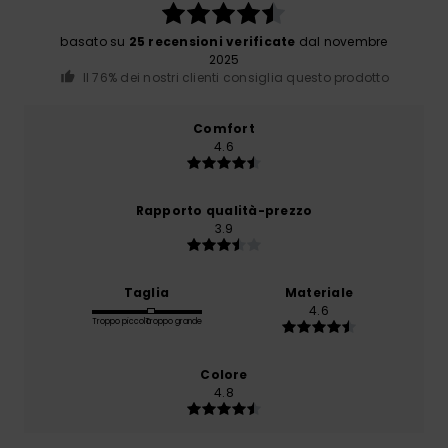
basato su
25 recensioni verificate
dal novembre
2025
Il 76% dei nostri clienti consiglia questo prodotto
Comfort
4.6
Rapporto qualità-prezzo
3.9
Taglia
Materiale
4.6
Troppo piccolo
Troppo grande
Colore
4.8