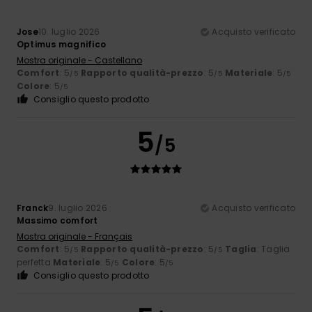
Jose
10. luglio 2026
Acquisto verificato
Optimus magnifico
Mostra originale - Castellano
Comfort
: 5
Rapporto qualità-prezzo
: 5
Materiale
: 5
/5
/5
/5
Colore
: 5
/5
Consiglio questo prodotto
5
/5
Franck
9. luglio 2026
Acquisto verificato
Massimo comfort
Mostra originale - Français
Comfort
: 5
Rapporto qualità-prezzo
: 5
Taglia
: Taglia
/5
/5
perfetta
Materiale
: 5
Colore
: 5
/5
/5
Consiglio questo prodotto