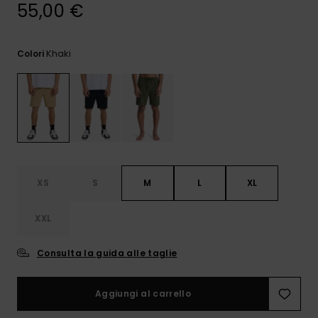
e accedi al
55,00 €
nostro
modulo di
contatto.
Khaki
Colori
Consulta
le FAQ
XS
S
M
L
XL
XXL
Consulta la guida alle taglie
Aggiungi al carrello