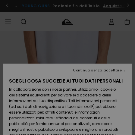
Salta
alle
ito !
YOUNG GUNS
Radicale fin dall’inizio.
Acquista Ora
informazioni
sul
prodotto
Accedi al tuo
UOMO
Abbigliamento
Abbigliamento
Shop
Surf Shop
Snow
Outlet
ordine
Uomo
Shop
Uomo
Uomo
BAMBINO
Spedizione
Accessori
Accessori
Nuovi
arrivi
Surf Shop
Outlet
Continua senza accettare
DONNA
Bambino
Snow
Bambino
Resi
Shop
SCEGLI COSA SUCCEDE AI TUOI DATI PERSONALI
Calzature
Calzature
Bambino
In collaborazione con i nostri partner, utilizziamo i cookie o
e
e
Da
SURF
Pagamento
infradito
infradito
Scoprire
Highlights
Outlet
dei sistemi equivalenti per salvare e/o accedere a delle
Donna
informazioni sul tuo dispositivo. Tali informazioni personali
SNOW
Snow
(ad es. i dati di navigazione e il tuo indirizzo IP) potrebbero
Buono regalo
Shop
essere utilizzati per: offrirti contenuti e informazioni
Surf /
Surf /
Snow
Comunità
Donna
personalizzati, misurare l’efficacia dei contenuti e della
Acqua
Acqua
OUTLET
pubblicità, per fornire annunci personalizzati, conoscere
Quiksilver
meglio il nostro pubblico o sviluppare e migliorare i prodotti
Freedom