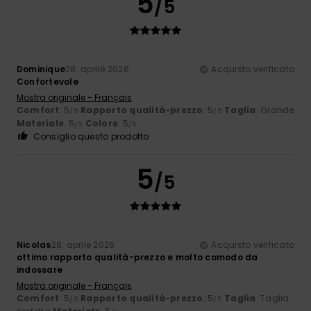
5
/5
Dominique
28. aprile 2026
Acquisto verificato
Confortevole
Mostra originale - Français
Comfort
: 5
Rapporto qualità-prezzo
: 5
Taglia
: Grande
/5
/5
Materiale
: 5
Colore
: 5
/5
/5
Consiglio questo prodotto
5
/5
Nicolas
28. aprile 2026
Acquisto verificato
ottimo rapporto qualità-prezzo e molto comodo da
indossare
Mostra originale - Français
Comfort
: 5
Rapporto qualità-prezzo
: 5
Taglia
: Taglia
/5
/5