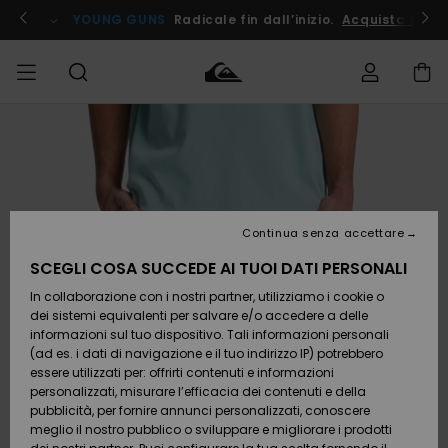
Salta
alle
ito !
YOUNG GUNS
Radicale fin dall’inizio.
Acquista Ora
informazioni
sul
prodotto
Accedi al tuo
UOMO
Abbigliamento
Abbigliamento
Shop
Surf Shop
Snow
Outlet
ordine
Uomo
Shop
Uomo
Uomo
BAMBINO
Spedizione
Accessori
Accessori
Nuovi
arrivi
Surf Shop
Outlet
Continua senza accettare
DONNA
Bambino
Snow
Bambino
Resi
Shop
SCEGLI COSA SUCCEDE AI TUOI DATI PERSONALI
Calzature
Calzature
Bambino
In collaborazione con i nostri partner, utilizziamo i cookie o
e
e
Da
SURF
Pagamento
infradito
infradito
Scoprire
Highlights
Outlet
dei sistemi equivalenti per salvare e/o accedere a delle
Donna
informazioni sul tuo dispositivo. Tali informazioni personali
SNOW
Snow
(ad es. i dati di navigazione e il tuo indirizzo IP) potrebbero
Buono regalo
Shop
essere utilizzati per: offrirti contenuti e informazioni
Surf /
Surf /
Snow
Comunità
Donna
personalizzati, misurare l’efficacia dei contenuti e della
Acqua
Acqua
OUTLET
pubblicità, per fornire annunci personalizzati, conoscere
Quiksilver
meglio il nostro pubblico o sviluppare e migliorare i prodotti
Freedom