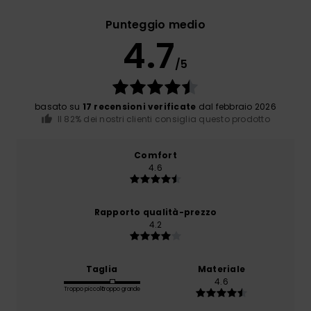
Punteggio medio
4.7
/5
basato su
17 recensioni verificate
dal febbraio 2026
Il 82% dei nostri clienti consiglia questo prodotto
Comfort
4.6
Rapporto qualità-prezzo
4.2
Taglia
Materiale
4.6
Troppo piccolo
Troppo grande