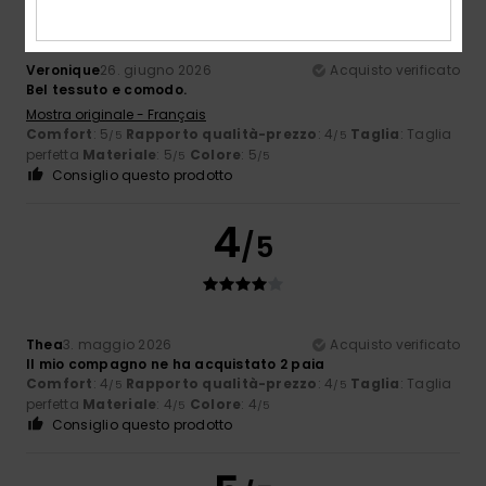
Veronique
26. giugno 2026
Acquisto verificato
Bel tessuto e comodo.
Mostra originale - Français
Comfort
: 5
Rapporto qualità-prezzo
: 4
Taglia
: Taglia
/5
/5
perfetta
Materiale
: 5
Colore
: 5
/5
/5
Consiglio questo prodotto
4
/5
Thea
3. maggio 2026
Acquisto verificato
Il mio compagno ne ha acquistato 2 paia
Comfort
: 4
Rapporto qualità-prezzo
: 4
Taglia
: Taglia
/5
/5
perfetta
Materiale
: 4
Colore
: 4
/5
/5
Consiglio questo prodotto