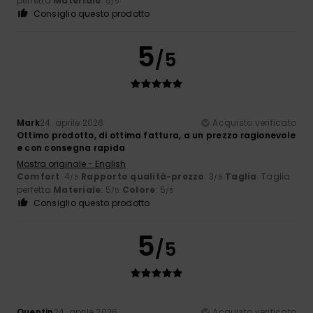
perfetta
Materiale
: 5
/5
Consiglio questo prodotto
5
/5
Mark
24. aprile 2026
Acquisto verificato
Ottimo prodotto, di ottima fattura, a un prezzo ragionevole
e con consegna rapida
Mostra originale - English
Comfort
: 4
Rapporto qualità-prezzo
: 3
Taglia
: Taglia
/5
/5
perfetta
Materiale
: 5
Colore
: 5
/5
/5
Consiglio questo prodotto
5
/5
Quentin
24. aprile 2026
Acquisto verificato