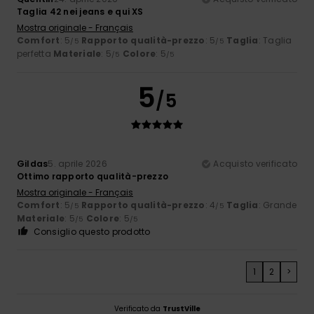
Taglia 42 nei jeans e qui XS
Mostra originale - Français
Comfort
: 5
Rapporto qualità-prezzo
: 5
Taglia
: Taglia
/5
/5
perfetta
Materiale
: 5
Colore
: 5
/5
/5
5
/5
Gildas
5. aprile 2026
Acquisto verificato
Ottimo rapporto qualità-prezzo
Mostra originale - Français
Comfort
: 5
Rapporto qualità-prezzo
: 4
Taglia
: Grande
/5
/5
Materiale
: 5
Colore
: 5
/5
/5
Consiglio questo prodotto
1
2
>
Verificato da
TrustVille