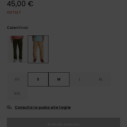
45,00 €
e accedi al
nostro
modulo di
OUTLET
contatto.
Khaki
Colori
Consulta
le FAQ
XS
S
M
L
XL
XXL
Consulta la guida alle taglie
Articolo esaurito