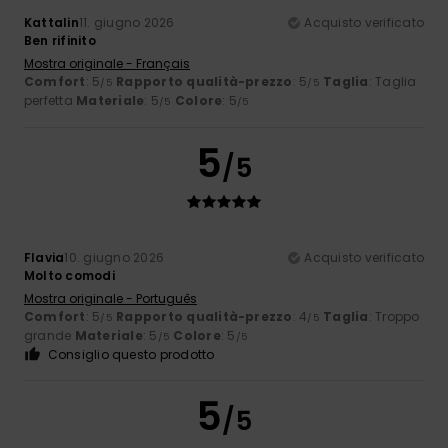
Kattalin
11. giugno 2026
Acquisto verificato
Ben rifinito
Mostra originale - Français
Comfort
: 5
Rapporto qualità-prezzo
: 5
Taglia
: Taglia
/5
/5
perfetta
Materiale
: 5
Colore
: 5
/5
/5
5
/5
Flavia
10. giugno 2026
Acquisto verificato
Molto comodi
Mostra originale - Português
Comfort
: 5
Rapporto qualità-prezzo
: 4
Taglia
: Troppo
/5
/5
grande
Materiale
: 5
Colore
: 5
/5
/5
Consiglio questo prodotto
5
/5