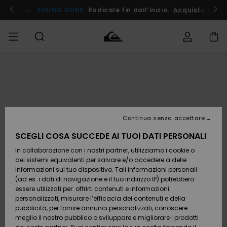
Salta
alle
ito !
YOUNG GUNS
Radicale fin dall’inizio.
Acquista Ora
informazioni
sul
prodotto
Accedi al tuo
UOMO
Abbigliamento
Abbigliamento
Shop
Surf Shop
Snow
Outlet
ordine
Uomo
Shop
Uomo
Uomo
BAMBINO
Spedizione
Accessori
Accessori
Nuovi
arrivi
Surf Shop
Outlet
Continua senza accettare
DONNA
Bambino
Snow
Bambino
Resi
Shop
SCEGLI COSA SUCCEDE AI TUOI DATI PERSONALI
Calzature
Calzature
Bambino
In collaborazione con i nostri partner, utilizziamo i cookie o
e
e
Da
SURF
Pagamento
infradito
infradito
Scoprire
Highlights
Outlet
dei sistemi equivalenti per salvare e/o accedere a delle
Donna
informazioni sul tuo dispositivo. Tali informazioni personali
SNOW
Snow
(ad es. i dati di navigazione e il tuo indirizzo IP) potrebbero
Buono regalo
Shop
essere utilizzati per: offrirti contenuti e informazioni
Surf /
Surf /
Snow
Comunità
Donna
personalizzati, misurare l’efficacia dei contenuti e della
Acqua
Acqua
OUTLET
pubblicità, per fornire annunci personalizzati, conoscere
Quiksilver
meglio il nostro pubblico o sviluppare e migliorare i prodotti
Freedom