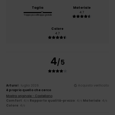
Taglia
Materiale
4.7
Troppo piccolo
Troppo grande
Colore
4.7
4
/5
Arturo
8. luglio 2026
Acquisto verificato
è proprio quello che cerco
Mostra originale - Castellano
Comfort
: 4
Rapporto qualità-prezzo
: 4
Materiale
: 4
/5
/5
/5
Colore
: 4
/5