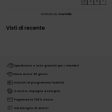
1
2
3
>
Verificato da
TrustVille
Visti di recente
Spedizione e reso gratuiti per i membri
Reso entro 30 giorni
Unisciti al programma fedeltà
Il nostro impegno ecologico
Pagamento 100% sicuro
Hai bisogno di aiuto?