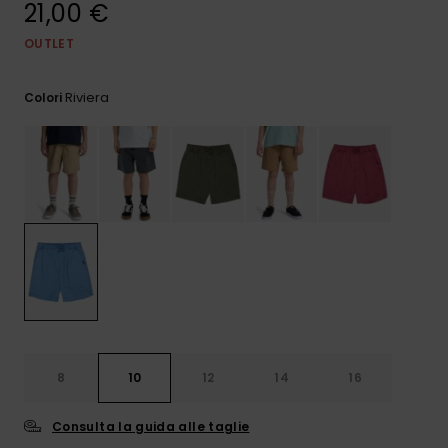
21,00 €
e accedi al
nostro
modulo di
OUTLET
contatto.
Riviera
Colori
Consulta
le FAQ
8
10
12
14
16
Consulta la guida alle taglie