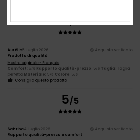
Consiglio questo prodotto
5
/5
Aurélie
5. luglio 2026
Acquisto verificato
Prodotto di qualità
Mostra originale - Français
Comfort
: 5
Rapporto qualità-prezzo
: 5
Taglia
: Taglia
/5
/5
perfetta
Materiale
: 5
Colore
: 5
/5
/5
Consiglio questo prodotto
5
/5
Sabrina
4. luglio 2026
Acquisto verificato
Rapporto qualità-prezzo e comfort