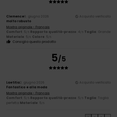
Clemence
6. giugno 2026
Acquisto verificato
molto robusto
Mostra originale - Français
Comfort
: 5
Rapporto qualità-prezzo
: 4
Taglia
: Grande
/5
/5
Materiale
: 5
Colore
: 5
/5
/5
Consiglio questo prodotto
5
/5
Laetitia
2. giugno 2026
Acquisto verificato
Fantastico e alla moda
Mostra originale - Français
Comfort
: 5
Rapporto qualità-prezzo
: 5
Taglia
: Taglia
/5
/5
perfetta
Materiale
: 5
/5