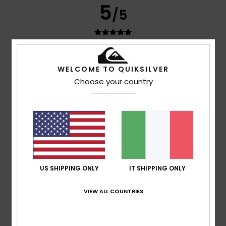
5
/5
Arturo
8. luglio 2026
Acquisto verificato
WELCOME TO QUIKSILVER
è proprio quello che cerco
Choose your country
Mostra originale - Castellano
Comfort
: 4
Rapporto qualità-prezzo
: 4
Taglia
: Grande
/5
/5
Materiale
: 4
Colore
: 4
/5
/5
5
/5
US SHIPPING ONLY
IT SHIPPING ONLY
Aurélie
5. luglio 2026
Acquisto verificato
Belli bermuda
VIEW ALL COUNTRIES
Mostra originale - Français
Comfort
: 5
Rapporto qualità-prezzo
: 5
Taglia
: Taglia
/5
/5
perfetta
Materiale
: 5
Colore
: 5
/5
/5