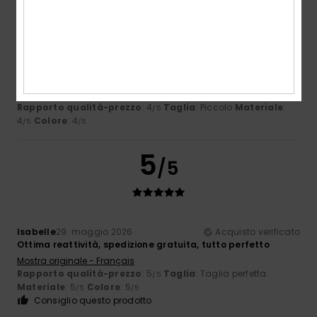
/5
Stéphanie
18. giugno 2026
Acquisto verificato
È all’altezza delle aspettative
Mostra originale - Français
Rapporto qualità-prezzo
: 4
Taglia
: Piccolo
Materiale
:
/5
4
Colore
: 4
/5
/5
5
/5
Isabelle
29. maggio 2026
Acquisto verificato
Ottima reattività, spedizione gratuita, tutto perfetto
Mostra originale - Français
Rapporto qualità-prezzo
: 5
Taglia
: Taglia perfetta
/5
Materiale
: 5
Colore
: 5
/5
/5
Consiglio questo prodotto