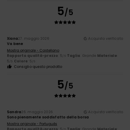
5
/5
Xiana
27. maggio 2026
Acquisto verificato
Va bene
Mostra originale - Castellano
Rapporto qualità-prezzo
: 5
Taglia
: Grande
Materiale
:
/5
5
Colore
: 5
/5
/5
Consiglio questo prodotto
5
/5
Sandra
26. maggio 2026
Acquisto verificato
Sono pienamente soddisfatto della borsa
Mostra originale - Português
Rapporto qualità-prezzo
: 5
Taglia
: Grande
Materiale
:
/5