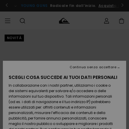
Salta
alle
ito !
YOUNG GUNS
Radicale fin dall’inizio.
Acquista Ora
informazioni
sul
prodotto
NOVITÀ
Accedi al tuo
UOMO
Abbigliamento
Abbigliamento
Shop
Surf Shop
Snow
Outlet
ordine
Uomo
Shop
Uomo
Uomo
BAMBINO
Spedizione
Accessori
Accessori
Nuovi
arrivi
Surf Shop
Outlet
Continua senza accettare
DONNA
Bambino
Snow
Bambino
Resi
Shop
SCEGLI COSA SUCCEDE AI TUOI DATI PERSONALI
Calzature
Calzature
Bambino
In collaborazione con i nostri partner, utilizziamo i cookie o
e
e
Da
SURF
Pagamento
infradito
infradito
Scoprire
Highlights
Outlet
dei sistemi equivalenti per salvare e/o accedere a delle
Donna
informazioni sul tuo dispositivo. Tali informazioni personali
SNOW
Snow
(ad es. i dati di navigazione e il tuo indirizzo IP) potrebbero
Buono regalo
Shop
essere utilizzati per: offrirti contenuti e informazioni
Surf /
Surf /
Snow
Comunità
Donna
personalizzati, misurare l’efficacia dei contenuti e della
Acqua
Acqua
OUTLET
pubblicità, per fornire annunci personalizzati, conoscere
Quiksilver
meglio il nostro pubblico o sviluppare e migliorare i prodotti
Freedom