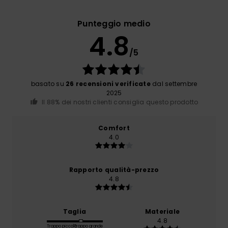
Punteggio medio
4.8
/5
basato su
26 recensioni verificate
dal settembre
2025
Il 88% dei nostri clienti consiglia questo prodotto
Comfort
4.0
Rapporto qualità-prezzo
4.8
Taglia
Materiale
4.8
Troppo piccolo
Troppo grande