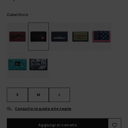
e accedi al
nostro
modulo di
Black
Colori
contatto.
Consulta
le FAQ
S
M
L
Consulta la guida alle taglie
Aggiungi al carrello