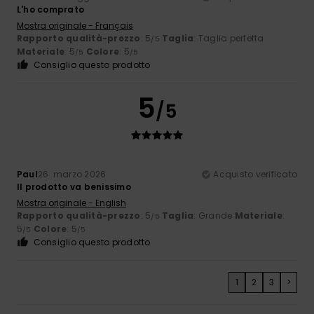
L'ho comprato
Mostra originale - Français
Rapporto qualità-prezzo
: 5
Taglia
: Taglia perfetta
/5
Materiale
: 5
Colore
: 5
/5
/5
Consiglio questo prodotto
5
/5
Paul
26. marzo 2026
Acquisto verificato
Il prodotto va benissimo
Mostra originale - English
Rapporto qualità-prezzo
: 5
Taglia
: Grande
Materiale
:
/5
5
Colore
: 5
/5
/5
Consiglio questo prodotto
1
2
3
>