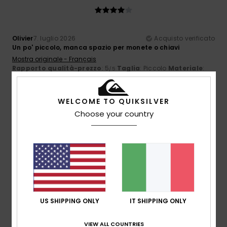
Olivier
7. luglio 2026
Acquisto verificato
Un po' piccolo, manca spazio per monete o chiavi
Mostra originale - Français
Rapporto qualità-prezzo
: 5
Taglia
: Piccolo
Materiale
:
/5
5
Colore
: 5
/5
/5
5
WELCOME TO QUIKSILVER
/5
Choose your country
Leone
23. giugno 2026
Acquisto verificato
sono anni che uso solo quello
Rapporto qualità-prezzo
: 4
Taglia
: Troppo grande
/5
Materiale
: 4
Colore
: 4
/5
/5
Consiglio questo prodotto
US SHIPPING ONLY
IT SHIPPING ONLY
4
VIEW ALL COUNTRIES