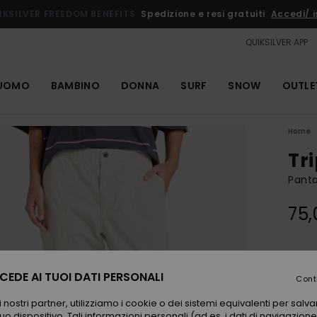
IKSILVER FREEDOM BENEFITS
Spedizione e resi gratuiti
Accedi/ is
QUIKSILVER APP
UOMO
BAMBINO
DONNA
SURF
SNOW
OUTLE
Home
Tr
Panta
75,
Color
EDE AI TUOI DATI PERSONALI
Cont
 nostri partner, utilizziamo i cookie o dei sistemi equivalenti per sal
uo dispositivo. Tali informazioni personali (ad es. i dati di navigazione e