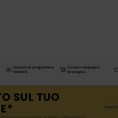
Unisciti al programma
Il nostro impegno
fedeltà
ecologico
TO SUL TUO
E*
e ultimissime novità e delle offerte più