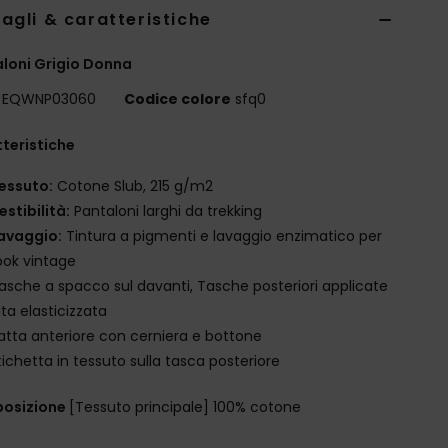
agli & caratteristiche
loni Grigio Donna
EQWNP03060
Codice colore
sfq0
teristiche
essuto:
Cotone Slub, 215 g/m2
estibilità:
Pantaloni larghi da trekking
avaggio:
Tintura a pigmenti e lavaggio enzimatico per
ook vintage
asche a spacco sul davanti, Tasche posteriori applicate
ita elasticizzata
atta anteriore con cerniera e bottone
tichetta in tessuto sulla tasca posteriore
osizione
[Tessuto principale] 100% cotone