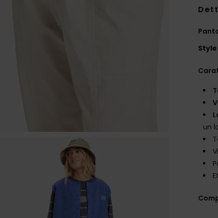
Dett
Panta
Style
Carat
T
V
L
un l
T
V
P
E
Comp