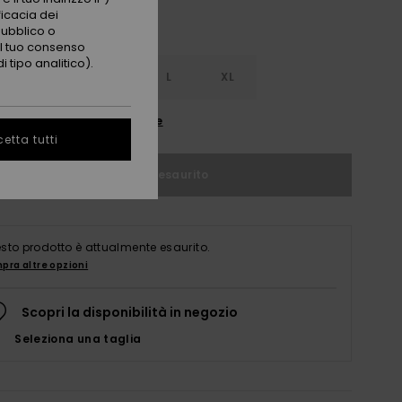
ficacia dei
pubblico o
 il tuo consenso
 tipo analitico).
S
S
M
L
XL
nsulta la guida alle taglie
etta tutti
Articolo esaurito
sto prodotto è attualmente esaurito.
pra altre opzioni
Scopri la disponibilità in negozio
Seleziona una taglia