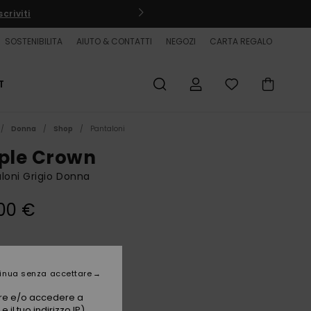
criviti
SOSTENIBILITA
AIUTO & CONTATTI
NEGOZI
CARTA REGALO
T
Donna
Shop
Pantaloni
iple Crown
loni Grigio Donna
00 €
Moonstruck
i
inua senza accettare
vare e/o accedere a
 il tuo indirizzo IP)