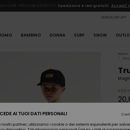
IKSILVER FREEDOM BENEFITS
Spedizione e resi gratuiti
Accedi/ is
QUIKSILVER APP
UOMO
BAMBINO
DONNA
SURF
SNOW
OUTLE
Home
Mani
Tr
Magli
ECO-
20,
EDE AI TUOI DATI PERSONALI
Cont
Color
 nostri partner, utilizziamo i cookie o dei sistemi equivalenti per sal
uo dispositivo. Tali informazioni personali (ad es. i dati di navigazione e