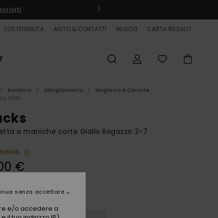
criviti
SOSTENIBILITA
AIUTO & CONTATTI
NEGOZI
CARTA REGALO
T
Bambino
Abbigliamento
Magliette & Canotte
ca corta
ucks
etta a maniche corte Giallo Ragazzo 2-7
BONUS
00 €
inua senza accettare
Straw
i
vare e/o accedere a
 il tuo indirizzo IP)