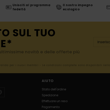
Unisciti al programma
Il nostro impegno
fedeltà
ecologico
TO SUL TUO
E*
e ultimissime novità e delle offerte più
 valida per i nuovi membri - Le condizioni complete sono disponibili nel
AIUTO
Stato dell'ordine
Spedizione
Effettuare un reso
Pagamento