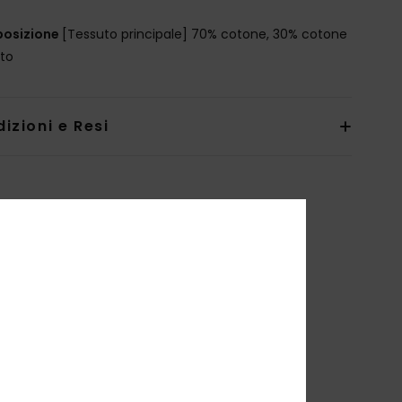
osizione
[Tessuto principale] 70% cotone, 30% cotone
ato
izioni e Resi