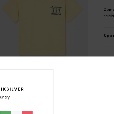
Comp
ricicl
Sped
IKSILVER
untry