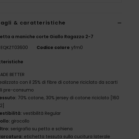
agli & caratteristiche
etta a maniche corte Giallo Ragazzo 2-7
EQKZT03600
Codice colore
yfm0
teristiche
ADE BETTER
ealizzato con il 25% di fibre di cotone riciclato da scarti
ili pre-consumo
essuto:
70% cotone, 30% jersey di cotone riciclato [160
2]
estibilità:
vestibilità Regular
ollo:
girocollo
ltro:
serigrafia su petto e schiena
arcatura:
etichetta tessuta sulla cucitura laterale