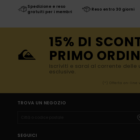
Spedizione e reso
Reso entro 30 giorni
gratuiti per i membri
15% DI SCON
PRIMO ORDIN
Iscriviti e sarai al corrente dell
esclusive.
(*) Offerta on-line
TROVA UN NEGOZIO
SEGUICI