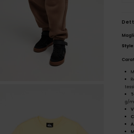
Dett
Magli
Style
Carat
M
R
tess
T
g/m
V
C
A
M