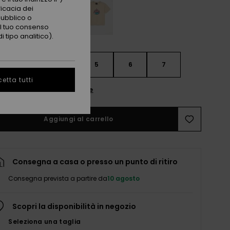
ficacia dei
pubblico o
 il tuo consenso
 tipo analitico).
3
4
5
6
7
etta tutti
nsulta la guida alle taglie
Aggiungi al carrello
Consegna a casa o presso un punto di ritiro
Consegna prevista a partire da
10 agosto
Scopri la disponibilità in negozio
Seleziona una taglia