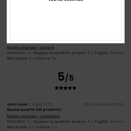
3
/5
Urs
13. luglio 2026
Acquisto verificato
Presentava macchie circolari e non una tonalità di marrone
uniforme
Mostra originale - Deutsch
Comfort
: 4
Rapporto qualità-prezzo
: 3
Taglia
: Grande
/5
/5
Materiale
: 5
Colore
: 1
/5
/5
5
/5
Juan Jose
12. luglio 2026
Acquisto verificato
Buona qualità del prodotto
Mostra originale - Castellano
Comfort
: 5
Rapporto qualità-prezzo
: 4
Taglia
: Grande
/5
/5
Materiale
: 5
Colore
: 5
/5
/5