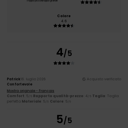
Troppo piccolo
Troppo grande
Colore
4.6
4
/5
Patrick
16. luglio 2026
Acquisto verificato
Confortevole
Mostra originale - Français
Comfort
: 5
Rapporto qualità-prezzo
: 4
Taglia
: Taglia
/5
/5
perfetta
Materiale
: 5
Colore
: 5
/5
/5
5
/5