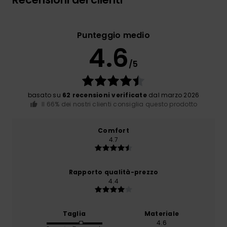
Punteggio medio
4.6
/5
basato su
62 recensioni verificate
dal marzo 2026
Il 66% dei nostri clienti consiglia questo prodotto
Comfort
4.7
Rapporto qualità-prezzo
4.4
Taglia
Materiale
4.6