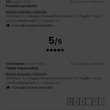
Ali
9. luglio 2026
Acquisto verificato
Prodotti fantastici
Mostra originale - Français
Comfort
: 5
Rapporto qualità-prezzo
: 5
Taglia
: Taglia
/5
/5
perfetta
Materiale
: 5
Colore
: 5
/5
/5
Consiglio questo prodotto
5
/5
Christophe
8. luglio 2026
Acquisto verificato
Taglia impeccabile,
Mostra originale - Français
Comfort
: 5
Rapporto qualità-prezzo
: 4
Taglia
: Taglia
/5
/5
perfetta
Materiale
: 5
Colore
: 5
/5
/5
Consiglio questo prodotto
1
2
3
...
7
>