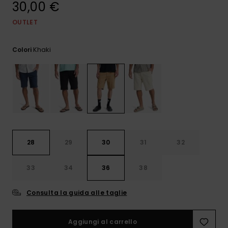
30,00 €
e accedi al
nostro
modulo di
OUTLET
contatto.
Khaki
Colori
Consulta
le FAQ
28
29
30
31
32
33
34
36
38
Consulta la guida alle taglie
Aggiungi al carrello