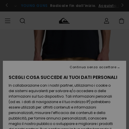
Salta
alle
ito !
YOUNG GUNS
Radicale fin dall’inizio.
Acquista Ora
informazioni
sul
prodotto
Accedi al tuo
UOMO
Abbigliamento
Abbigliamento
Shop
Surf Shop
Snow
Outlet
ordine
Uomo
Shop
Uomo
Uomo
BAMBINO
Spedizione
Accessori
Accessori
Nuovi
arrivi
Surf Shop
Outlet
Continua senza accettare
DONNA
Bambino
Snow
Bambino
Resi
Shop
SCEGLI COSA SUCCEDE AI TUOI DATI PERSONALI
Calzature
Calzature
Bambino
In collaborazione con i nostri partner, utilizziamo i cookie o
e
e
Da
SURF
Pagamento
infradito
infradito
Scoprire
Highlights
Outlet
dei sistemi equivalenti per salvare e/o accedere a delle
Donna
informazioni sul tuo dispositivo. Tali informazioni personali
SNOW
Snow
(ad es. i dati di navigazione e il tuo indirizzo IP) potrebbero
Buono regalo
Shop
essere utilizzati per: offrirti contenuti e informazioni
Surf /
Surf /
Snow
Comunità
Donna
personalizzati, misurare l’efficacia dei contenuti e della
Acqua
Acqua
OUTLET
pubblicità, per fornire annunci personalizzati, conoscere
Quiksilver
meglio il nostro pubblico o sviluppare e migliorare i prodotti
Freedom