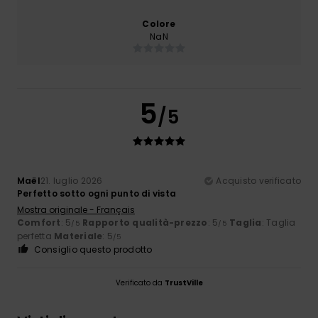
Colore
NaN
5
/5
Maël
21. luglio 2026
Acquisto verificato
Perfetto sotto ogni punto di vista
Mostra originale - Français
Comfort
: 5
Rapporto qualità-prezzo
: 5
Taglia
: Taglia
/5
/5
perfetta
Materiale
: 5
/5
Consiglio questo prodotto
Verificato da
TrustVille