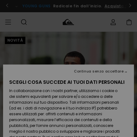
Salta
alle
ito !
YOUNG GUNS
Radicale fin dall’inizio.
Acquista Ora
informazioni
sul
prodotto
NOVITÀ
Accedi al tuo
UOMO
Abbigliamento
Abbigliamento
Shop
Surf Shop
Snow
Outlet
ordine
Uomo
Shop
Uomo
Uomo
BAMBINO
Spedizione
Accessori
Accessori
Nuovi
arrivi
Surf Shop
Outlet
Continua senza accettare
DONNA
Bambino
Snow
Bambino
Resi
Shop
SCEGLI COSA SUCCEDE AI TUOI DATI PERSONALI
Calzature
Calzature
Bambino
In collaborazione con i nostri partner, utilizziamo i cookie o
e
e
Da
SURF
Pagamento
infradito
infradito
Scoprire
Highlights
Outlet
dei sistemi equivalenti per salvare e/o accedere a delle
Donna
informazioni sul tuo dispositivo. Tali informazioni personali
SNOW
Snow
(ad es. i dati di navigazione e il tuo indirizzo IP) potrebbero
Buono regalo
Shop
essere utilizzati per: offrirti contenuti e informazioni
Surf /
Surf /
Snow
Comunità
Donna
personalizzati, misurare l’efficacia dei contenuti e della
Acqua
Acqua
OUTLET
pubblicità, per fornire annunci personalizzati, conoscere
Quiksilver
meglio il nostro pubblico o sviluppare e migliorare i prodotti
Freedom