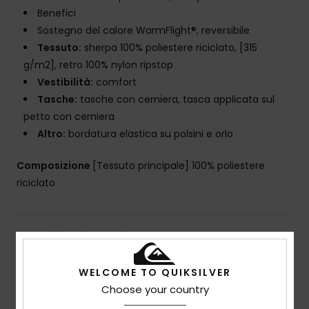
Benefici
Sostegno del calore WarmFlight®, reversibile
Tessuto:
sherpa 100% poliestere riciclato, [315
g/m2], retro 100% nylon ripstop
Vestibilità:
comfort
Tasche:
tasche con cerniera, tasca applicata sul
petto con cerniera
Altro:
bordatura elastica su polsini e orlo
Composizione
[Tessuto principale] 100% poliestere
riciclato
Spedizioni e Resi
WELCOME TO QUIKSILVER
Choose your country
Recensioni dei clienti