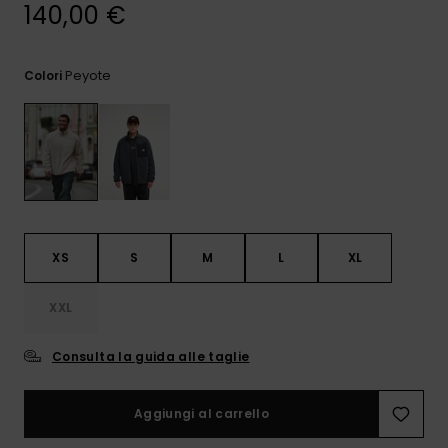
e accedi al
140,00 €
nostro
modulo di
contatto.
Peyote
Colori
Consulta
le FAQ
XS
S
M
L
XL
XXL
Consulta la guida alle taglie
Aggiungi al carrello