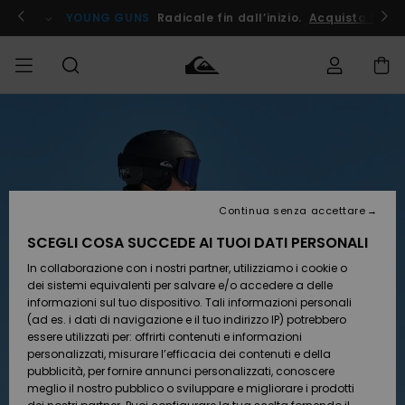
Salta
alle
ito !
YOUNG GUNS
Radicale fin dall’inizio.
Acquista Ora
informazioni
sul
prodotto
Accedi al tuo
UOMO
Abbigliamento
Abbigliamento
Shop
Surf Shop
Snow
Outlet
ordine
Uomo
Shop
Uomo
Uomo
BAMBINO
Spedizione
Accessori
Accessori
Nuovi
arrivi
Surf Shop
Outlet
Continua senza accettare
DONNA
Bambino
Snow
Bambino
Resi
Shop
SCEGLI COSA SUCCEDE AI TUOI DATI PERSONALI
Calzature
Calzature
Bambino
In collaborazione con i nostri partner, utilizziamo i cookie o
e
e
Da
SURF
Pagamento
infradito
infradito
Scoprire
Highlights
Outlet
dei sistemi equivalenti per salvare e/o accedere a delle
Donna
informazioni sul tuo dispositivo. Tali informazioni personali
SNOW
Snow
(ad es. i dati di navigazione e il tuo indirizzo IP) potrebbero
Buono regalo
Shop
essere utilizzati per: offrirti contenuti e informazioni
Surf /
Surf /
Snow
Comunità
Donna
personalizzati, misurare l’efficacia dei contenuti e della
Acqua
Acqua
OUTLET
pubblicità, per fornire annunci personalizzati, conoscere
Quiksilver
meglio il nostro pubblico o sviluppare e migliorare i prodotti
Freedom