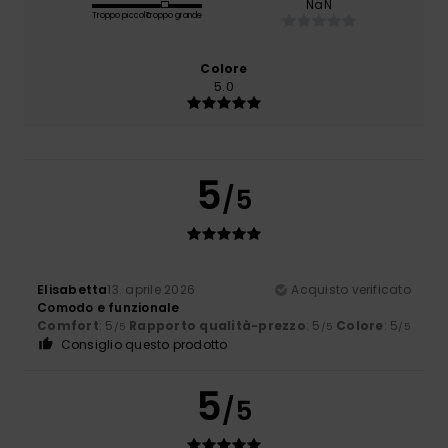
NaN
Troppo piccolo
Troppo grande
Colore
5.0
5
/5
Elisabetta
13. aprile 2026
Acquisto verificato
Comodo e funzionale
Comfort
: 5
Rapporto qualità-prezzo
: 5
Colore
: 5
/5
/5
/5
Consiglio questo prodotto
5
/5