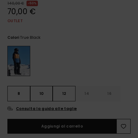
e accedi al
140,00 €
50%
nostro
70,00 €
modulo di
contatto.
OUTLET
Consulta
le FAQ
True Black
Colori
8
10
12
14
16
Consulta la guida alle taglie
Aggiungi al carrello