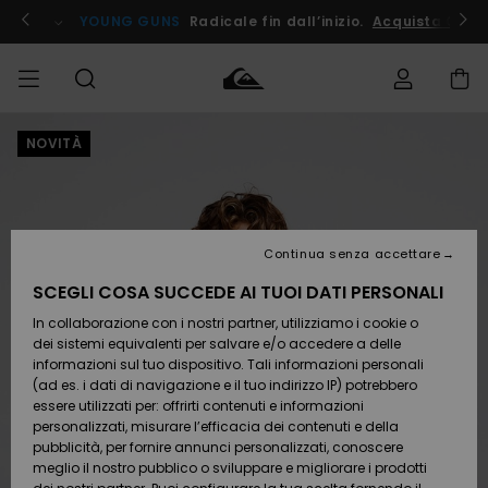
Salta
alle
ito !
YOUNG GUNS
Radicale fin dall’inizio.
Acquista Ora
informazioni
sul
prodotto
NOVITÀ
Accedi al tuo
UOMO
Abbigliamento
Abbigliamento
Shop
Surf Shop
Snow
Outlet
ordine
Uomo
Shop
Uomo
Uomo
BAMBINO
Spedizione
Accessori
Accessori
Nuovi
arrivi
Surf Shop
Outlet
Continua senza accettare
DONNA
Bambino
Snow
Bambino
Resi
Shop
SCEGLI COSA SUCCEDE AI TUOI DATI PERSONALI
Calzature
Calzature
Bambino
In collaborazione con i nostri partner, utilizziamo i cookie o
e
e
Da
SURF
Pagamento
infradito
infradito
Scoprire
Highlights
Outlet
dei sistemi equivalenti per salvare e/o accedere a delle
Donna
informazioni sul tuo dispositivo. Tali informazioni personali
SNOW
Snow
(ad es. i dati di navigazione e il tuo indirizzo IP) potrebbero
Buono regalo
Shop
essere utilizzati per: offrirti contenuti e informazioni
Surf /
Surf /
Snow
Comunità
Donna
personalizzati, misurare l’efficacia dei contenuti e della
Acqua
Acqua
OUTLET
pubblicità, per fornire annunci personalizzati, conoscere
Quiksilver
meglio il nostro pubblico o sviluppare e migliorare i prodotti
Freedom