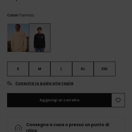
e accedi al
nostro
modulo di
Tarmac
Colori
contatto.
Consulta
le FAQ
S
M
L
XL
XXL
Consulta la guida alle taglie
Aggiungi al carrello
Consegna a casa o presso un punto di
ritiro