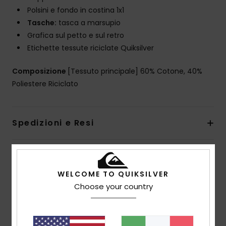
Polsini e fondo in costina 1x1
Tasche:
tasca a marsupio
Grafica sul petto e sul retro
Etichette tessute riciclate Quiksilver
Composizione
[Tessuto principale] 60% Cotone, 40%
Poliestere Riciclato
Spedizioni e Resi
Recensioni dei clienti
WELCOME TO QUIKSILVER
Choose your country
Punteggio medio
5.0