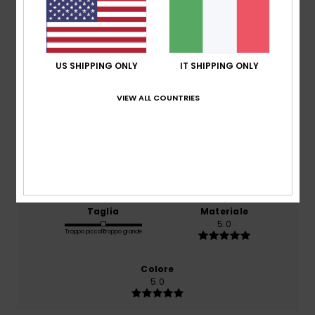
/5
basato su
1 recensioni verificate
dal luglio 2026
Il 100% dei nostri clienti consiglia questo prodotto
US SHIPPING ONLY
IT SHIPPING ONLY
Comfort
VIEW ALL COUNTRIES
5.0
Rapporto qualità-prezzo
5.0
Taglia
Materiale
5.0
Troppo piccolo
Troppo grande
Colore
5.0