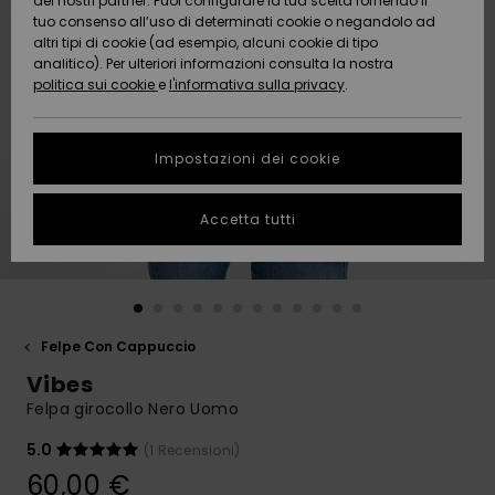
dei nostri partner. Puoi configurare la tua scelta fornendo il
Da
tuo consenso all’uso di determinati cookie o negandolo ad
Snow
Neve
AIUTO &
Scoprire
Protezione
altri tipi di cookie (ad esempio, alcuni cookie di tipo
CONTATTI
dei dati
analitico). Per ulteriori informazioni consulta la nostra
politica sui cookie
e
l'informativa sulla privacy
.
Nuovi
Nuovi
Comunità
SOSTENIBILITA
Guida alle
arrivi
arrivi
taglie
Impostazioni dei cookie
NEGOZI
Da
Da
Avvia una
Accetta tutti
Scoprire
Scoprire
QUIKSILVER
conversazione
APP
per ottenere
la risposta
più rapida
WISHLIST
alla tua
domanda.
Felpe Con Cappuccio
Avvia una
Vibes
conversazione
Felpa girocollo Nero Uomo
Trova le
risposte alle
5.0
(1 Recensioni)
domande
60,00 €
più frequenti