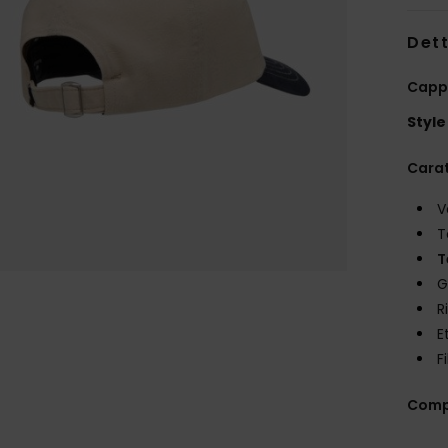
Dett
Capp
Style
Carat
V
T
T
G
R
E
F
Comp