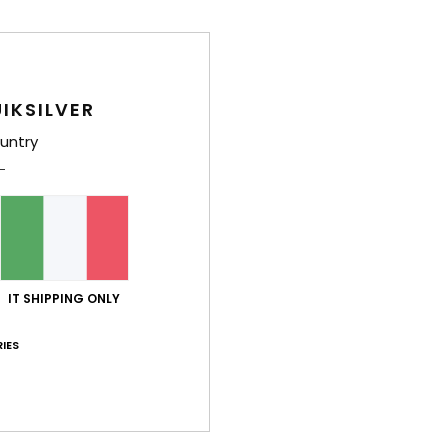
Punteggio medio
4.4
/5
IKSILVER
basato su
8 recensioni verificate
dal maggio 2026
untry
Il 63% dei nostri clienti consiglia questo prodotto
orto qualità-prezzo
Taglia
Mate
4.4
4
Troppo piccolo
Troppo grande
IT SHIPPING ONLY
026
IES
 Castellano
porto qualità-prezzo
: 3
Taglia
: Grande
Materiale
: 3
Colore
: 2
/5
/5
sto prodotto
026