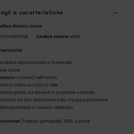
agli & caratteristiche
ellino Bianco Uomo
EQYHA03468
Codice colore
wbk0
teristiche
estibilità destrutturata a 6 pannelli
esa curva
essuto:
cotone/Twill lavato
rafica mista su tutto lo stile
icamo piatto sul davanti in posizione centrale
tichetta ad alta definizione sulla chiusura posteriore
ibbia posteriore in tessuto abbinato
osizione
[Tessuto principale] 100% cotone