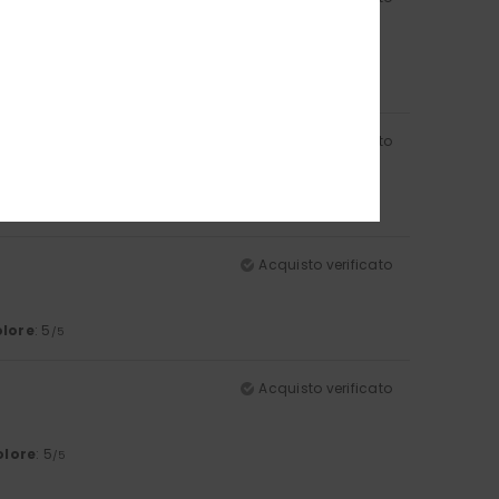
lore
: 5
/5
Acquisto verificato
a è invece blu
lore
: 1
/5
Acquisto verificato
lore
: 5
/5
Acquisto verificato
olore
: 5
/5