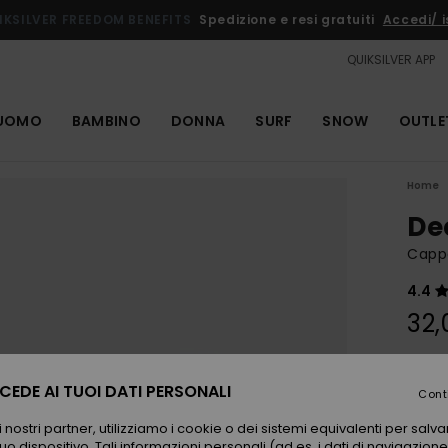
IKSILVER FREEDOM BENEFITS
Spedizione e resi gratuiti
Accedi/ is
QUIKSILVER APP
UOMO
BAMBINO
DONNA
SURF
SNOW
OUTLE
Home
De
Capp
4.4
32,
Color
EDE AI TUOI DATI PERSONALI
Cont
 nostri partner, utilizziamo i cookie o dei sistemi equivalenti per sal
uo dispositivo. Tali informazioni personali (ad es. i dati di navigazione e