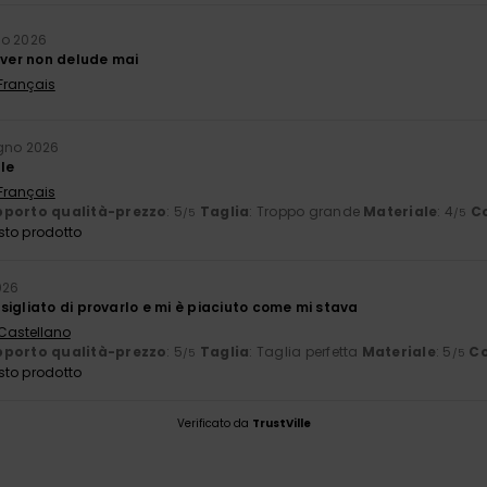
no 2026
lver non delude mai
 Français
ugno 2026
le
 Français
porto qualità-prezzo
: 5
Taglia
: Troppo grande
Materiale
: 4
C
/5
/5
sto prodotto
026
igliato di provarlo e mi è piaciuto come mi stava
 Castellano
porto qualità-prezzo
: 5
Taglia
: Taglia perfetta
Materiale
: 5
Co
/5
/5
sto prodotto
Verificato da
TrustVille