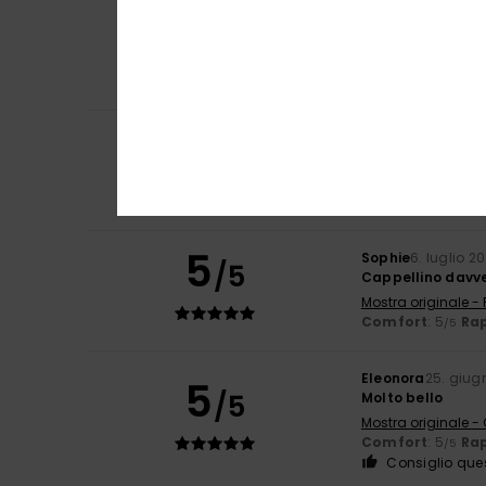
5
/5
Una taglia perfe
Mostra originale -
Comfort
: 5
Rap
/5
Consiglio que
1
Peter
7. luglio 202
/5
Il bianco nella f
Mostra originale -
Comfort
: 5
Rap
/5
5
Sophie
6. luglio 2
/5
Cappellino davve
Mostra originale -
Comfort
: 5
Rap
/5
Eleonora
25. giug
5
/5
Molto bello
Mostra originale -
Comfort
: 5
Rap
/5
Consiglio que