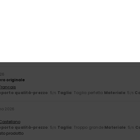
tta.
 Français
porto qualità-prezzo
: 5
Taglia
: Taglia perfetta
Materiale
: 5
Co
/5
/5
sto prodotto
6
oto è beige. Anche i dettagli blu sul cappellino sono beige. La visier
 Dutch
porto qualità-prezzo
: 3
Taglia
: Taglia perfetta
Materiale
: 5
Co
/5
/5
026
ro originale
 Français
porto qualità-prezzo
: 5
Taglia
: Taglia perfetta
Materiale
: 5
Co
/5
/5
no 2026
 Castellano
porto qualità-prezzo
: 5
Taglia
: Troppo grande
Materiale
: 5
C
/5
/5
sto prodotto