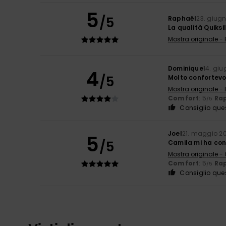
5
/5
Raphaël
23. giug
La qualità Quiksi
Mostra originale -
Dominique
14. gi
4
/5
Molto confortevo
Mostra originale -
Comfort
: 5
Rap
/5
Consiglio que
Joel
21. maggio 2
5
/5
Camila mi ha cons
Mostra originale -
Comfort
: 5
Rap
/5
Consiglio que