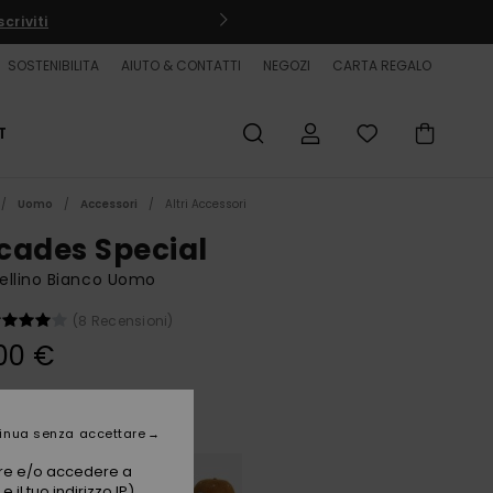
criviti
SOSTENIBILITA
AIUTO & CONTATTI
NEGOZI
CARTA REGALO
T
Uomo
Accessori
Altri Accessori
cades Special
ellino Bianco Uomo
(8 Recensioni)
00 €
Snow White
i
inua senza accettare
vare e/o accedere a
 il tuo indirizzo IP)