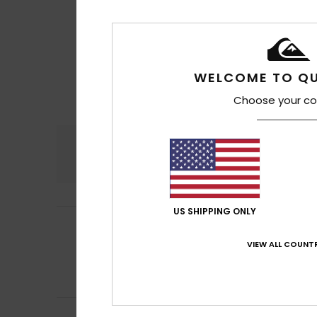
WELCOME TO QU
Choose your co
Comfort
Rapp
4.9
US SHIPPING ONLY
Xabier
13. luglio 2
5
/5
Perché sì
VIEW ALL COUNTR
Mostra originale -
Comfort
: 4
Rap
/5
Consiglio que
Mathis
9. luglio 2