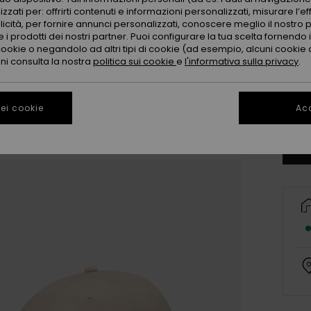
zzati per: offrirti contenuti e informazioni personalizzati, misurare l’ef
licità, per fornire annunci personalizzati, conoscere meglio il nostro 
 i prodotti dei nostri partner. Puoi configurare la tua scelta fornendo
cookie o negandolo ad altri tipi di cookie (ad esempio, alcuni cookie di
oni consulta la nostra
politica sui cookie
e
l'informativa sulla privacy
.
Co
ei cookie
Acc